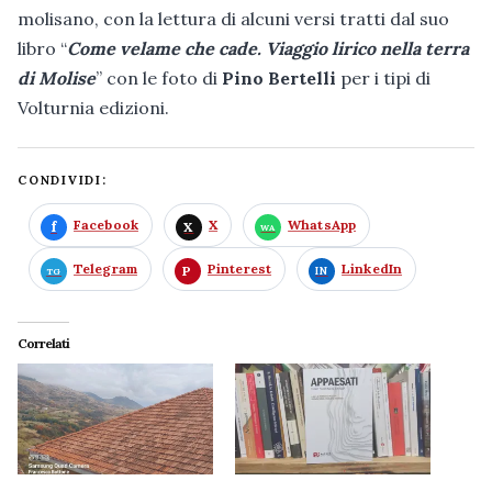
molisano, con la lettura di alcuni versi tratti dal suo
libro “
Come velame che cade. Viaggio lirico nella terra
di Molise
” con le foto di
Pino Bertelli
per i tipi di
Volturnia edizioni.
CONDIVIDI:
Facebook
X
WhatsApp
Telegram
Pinterest
LinkedIn
Correlati