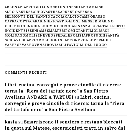
ABBONATI
ABRUZZO
AGNONE
AGNONESE
ALTOMOLISE
ALTO VASTESE
ALTOVASTESE
ARRESTO
ATESSA
BELMONTE DEL SANNIO
CACCIA
CALCIO
CAMPOBASSO
CAPRACOTTA
CARABINIERI
CASTIGLIONE MESSER MARINO
CHIETINO
CINGHIALI
COVID19
DROGA
FINANZA
FORESTALE
FURTO
INCIDENTE
ISERNIA
M5S
MALTEMPO
MIGRANTI
MOLISANI
MOLISANO
MOLISE
NEVE
OSPEDALE
POLIZIA
PROFUGHI
SANITÀ
SCHIAVI DI ABRUZZO
SCUOLA
SELECONTROLLO
TERMOLI
VASTESE
VASTO
VENAFRO
VIABILITÀ
VIGILI DEL FUOCO
COMMENTI RECENTI
Libri, cucina, convegni e prove cinofile di ricerca:
torna la “Fiera del tartufo nero” a San Pietro
Avellana ANDARE A TARTUFI
su
Libri, cucina,
convegni e prove cinofile di ricerca: torna la “Fiera
del tartufo nero” a San Pietro Avellana
kasia
su
Smarriscono il sentiero e restano bloccati
in quota sul Matese, escursionisti tratti in salvo dal