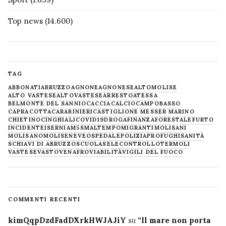
Top news
(14.600)
TAG
ABBONATI
ABRUZZO
AGNONE
AGNONESE
ALTOMOLISE
ALTO VASTESE
ALTOVASTESE
ARRESTO
ATESSA
BELMONTE DEL SANNIO
CACCIA
CALCIO
CAMPOBASSO
CAPRACOTTA
CARABINIERI
CASTIGLIONE MESSER MARINO
CHIETINO
CINGHIALI
COVID19
DROGA
FINANZA
FORESTALE
FURTO
INCIDENTE
ISERNIA
M5S
MALTEMPO
MIGRANTI
MOLISANI
MOLISANO
MOLISE
NEVE
OSPEDALE
POLIZIA
PROFUGHI
SANITÀ
SCHIAVI DI ABRUZZO
SCUOLA
SELECONTROLLO
TERMOLI
VASTESE
VASTO
VENAFRO
VIABILITÀ
VIGILI DEL FUOCO
COMMENTI RECENTI
kimQqpDzdFadDXrkHWJAJiY
su
“Il mare non porta