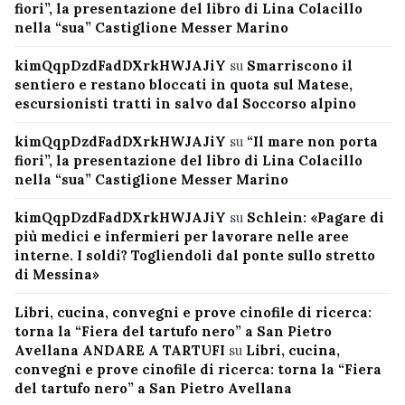
fiori”, la presentazione del libro di Lina Colacillo
nella “sua” Castiglione Messer Marino
kimQqpDzdFadDXrkHWJAJiY
su
Smarriscono il
sentiero e restano bloccati in quota sul Matese,
escursionisti tratti in salvo dal Soccorso alpino
kimQqpDzdFadDXrkHWJAJiY
su
“Il mare non porta
fiori”, la presentazione del libro di Lina Colacillo
nella “sua” Castiglione Messer Marino
kimQqpDzdFadDXrkHWJAJiY
su
Schlein: «Pagare di
più medici e infermieri per lavorare nelle aree
interne. I soldi? Togliendoli dal ponte sullo stretto
di Messina»
Libri, cucina, convegni e prove cinofile di ricerca:
torna la “Fiera del tartufo nero” a San Pietro
Avellana ANDARE A TARTUFI
su
Libri, cucina,
convegni e prove cinofile di ricerca: torna la “Fiera
del tartufo nero” a San Pietro Avellana