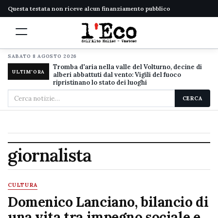
Questa testata non riceve alcun finanziamento pubblico
SABATO 8 AGOSTO 2026
Tromba d'aria nella valle del Volturno, decine di
ULTIM'ORA
alberi abbattuti dal vento: Vigili del fuoco
ripristinano lo stato dei luoghi
Cerca
CERCA
nel
sito
giornalista
CULTURA
Domenico Lanciano, bilancio di
una vita tra impegno sociale e