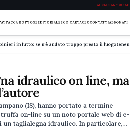
ACCEDI AL TUO A
L'ATTACCA BOTTONE
EDITORIALE
ECO CARTACEO
CONTATTI
ABBONATI
na idraulico on line, ma
l’autore
 Campano (IS), hanno portato a termine
 truffa on-line su un noto portale web di e-
 un taglialegna idraulico. In particolare,…