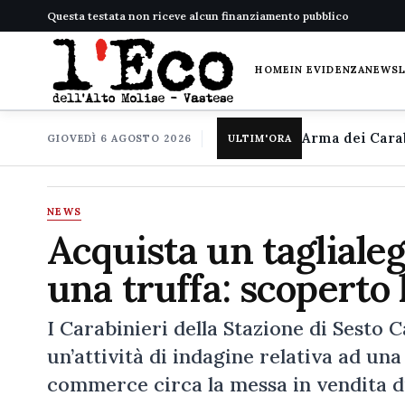
Questa testata non riceve alcun finanziamento pubblico
HOME
IN EVIDENZA
NEWS
GIOVEDÌ 6 AGOSTO 2026
ULTIM'ORA
NEWS
Acquista un taglialeg
una truffa: scoperto 
I Carabinieri della Stazione di Sesto
un’attività di indagine relativa ad una
commerce circa la messa in vendita di