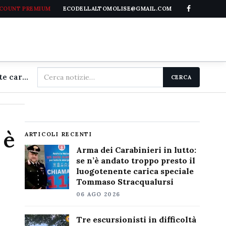
CCOUNT PREMIUM
ECODELLALTOMOLISE@GMAIL.COM
Cerca
Arma dei Carabinieri in lutto: se n'è andato troppo presto il luogotenente carica speciale Tommaso Stracqualursi
CERCA
nel
sito
 è
ARTICOLI RECENTI
Arma dei Carabinieri in lutto:
se n’è andato troppo presto il
luogotenente carica speciale
Tommaso Stracqualursi
06 AGO 2026
Tre escursionisti in difficoltà