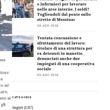
e infermieri per lavorare
nelle aree interne. I soldi?
Togliendoli dal ponte sullo
stretto di Messina»
06 AGO 2026
Tentata concussione e
sfruttamento del lavoro:
titolare di una struttura per
ex detenuti in manette,
denunciati anche due
una
impiegati di una cooperativa
sociale
itore
06 AGO 2026
ca
re né
naro,
uto ai
CATEGORIE
gli
Auguri
(1.117)