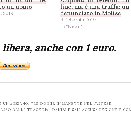
truffato on line,
Acquista un telefono on
to un uomo
line, ma è una truffa: un
denunciato in Molise
e 2019
4 Febbraio 2019
In "News"
 libera, anche con 1 euro.
E UN ANZIANO, TRE DONNE IN MANETTE NEL VASTESE
PASSO DALLA TRAGEDIA”, DANIELE SAIA ACCUSA REGIONE E C