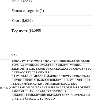
Scuola
(534)
Senza categoria
(2)
Sport
(1.639)
Top news
(14.598)
TAG
ABBONATI
ABRUZZO
AGNONE
AGNONESE
ALTOMOLISE
ALTO VASTESE
ALTOVASTESE
ARRESTO
ATESSA
BELMONTE DEL SANNIO
CACCIA
CALCIO
CAMPOBASSO
CAPRACOTTA
CARABINIERI
CASTIGLIONE MESSER MARINO
CHIETINO
CINGHIALI
COVID19
DROGA
FINANZA
FORESTALE
FURTO
INCIDENTE
ISERNIA
M5S
MALTEMPO
MIGRANTI
MOLISANI
MOLISANO
MOLISE
NEVE
OSPEDALE
POLIZIA
PROFUGHI
OMUNE
SANITÀ
SCHIAVI DI ABRUZZO
SCUOLA
SELECONTROLLO
TERMOLI
VASTESE
VASTO
VENAFRO
VIABILITÀ
VIGILI DEL FUOCO