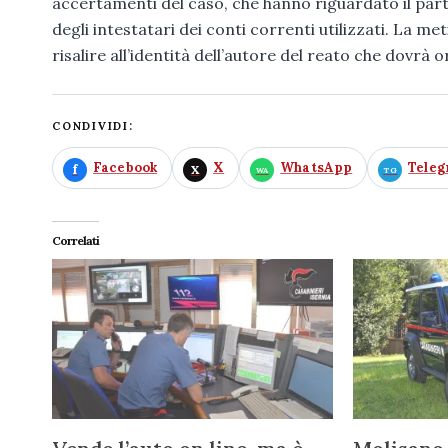
accertamenti del caso, che hanno riguardato il par
degli intestatari dei conti correnti utilizzati. La me
risalire all’identità dell’autore del reato che dovrà
CONDIVIDI:
Facebook
X
WhatsApp
Tele
Correlati