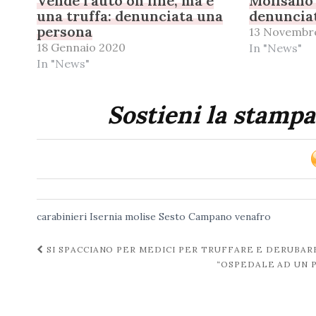
Vende l’auto on line, ma è
Molisano 
una truffa: denunciata una
denuncia
persona
13 Novembr
18 Gennaio 2020
In "News"
In "News"
Sostieni la stampa
carabinieri
Isernia
molise
Sesto Campano
venafro
Navigazione
SI SPACCIANO PER MEDICI PER TRUFFARE E DERUBAR
“OSPEDALE AD UN 
post