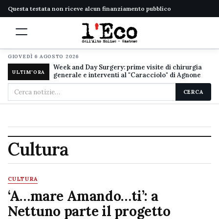
Questa testata non riceve alcun finanziamento pubblico
GIOVEDÌ 6 AGOSTO 2026
Week and Day Surgery: prime visite di chirurgia
ULTIM'ORA
generale e interventi al "Caracciolo" di Agnone
Cerca
CERCA
nel
sito
Cultura
CULTURA
‘A…mare Amando…ti’: a
Nettuno parte il progetto