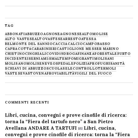
TAG
ABBONATI
ABRUZZO
AGNONE
AGNONESE
ALTOMOLISE
ALTO VASTESE
ALTOVASTESE
ARRESTO
ATESSA
BELMONTE DEL SANNIO
CACCIA
CALCIO
CAMPOBASSO
CAPRACOTTA
CARABINIERI
CASTIGLIONE MESSER MARINO
CHIETINO
CINGHIALI
COVID19
DROGA
FINANZA
FORESTALE
FURTO
INCIDENTE
ISERNIA
M5S
MALTEMPO
MIGRANTI
MOLISANI
MOLISANO
MOLISE
NEVE
OSPEDALE
POLIZIA
PROFUGHI
SANITÀ
SCHIAVI DI ABRUZZO
SCUOLA
SELECONTROLLO
TERMOLI
VASTESE
VASTO
VENAFRO
VIABILITÀ
VIGILI DEL FUOCO
COMMENTI RECENTI
Libri, cucina, convegni e prove cinofile di ricerca:
torna la “Fiera del tartufo nero” a San Pietro
Avellana ANDARE A TARTUFI
su
Libri, cucina,
convegni e prove cinofile di ricerca: torna la “Fiera