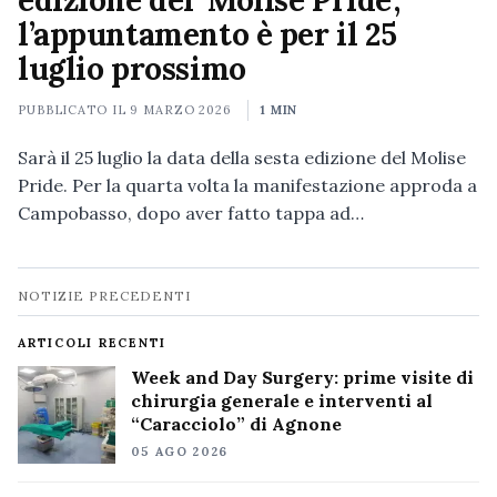
edizione del ‘Molise Pride’,
l’appuntamento è per il 25
luglio prossimo
PUBBLICATO IL
9 MARZO 2026
1 MIN
Sarà il 25 luglio la data della sesta edizione del Molise
Pride. Per la quarta volta la manifestazione approda a
Campobasso, dopo aver fatto tappa ad…
Navigazione
NOTIZIE PRECEDENTI
notizie
ARTICOLI RECENTI
Week and Day Surgery: prime visite di
chirurgia generale e interventi al
“Caracciolo” di Agnone
05 AGO 2026