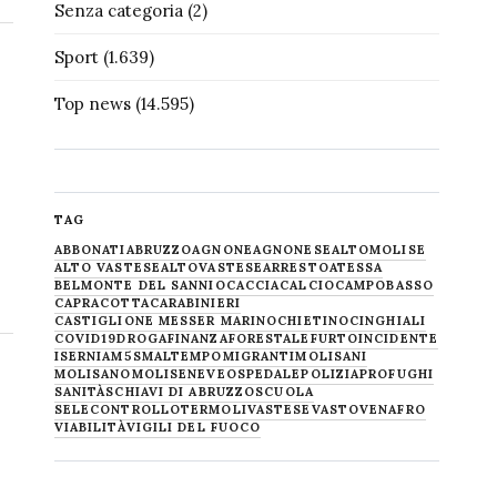
Senza categoria
(2)
Sport
(1.639)
Top news
(14.595)
TAG
ABBONATI
ABRUZZO
AGNONE
AGNONESE
ALTOMOLISE
ALTO VASTESE
ALTOVASTESE
ARRESTO
ATESSA
BELMONTE DEL SANNIO
CACCIA
CALCIO
CAMPOBASSO
CAPRACOTTA
CARABINIERI
CASTIGLIONE MESSER MARINO
CHIETINO
CINGHIALI
COVID19
DROGA
FINANZA
FORESTALE
FURTO
INCIDENTE
ISERNIA
M5S
MALTEMPO
MIGRANTI
MOLISANI
MOLISANO
MOLISE
NEVE
OSPEDALE
POLIZIA
PROFUGHI
SANITÀ
SCHIAVI DI ABRUZZO
SCUOLA
SELECONTROLLO
TERMOLI
VASTESE
VASTO
VENAFRO
VIABILITÀ
VIGILI DEL FUOCO