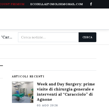
CCOUNT PREMIUM
ECODELLALTOMOLISE@GMAIL.COM
Cerca
Week and Day Surgery: prime visite di chirurgia generale e interventi al "Caracciolo" di Agnone
CERCA
nel
sito
ARTICOLI RECENTI
Week and Day Surgery: prime
visite di chirurgia generale e
interventi al “Caracciolo” di
Agnone
05 AGO 2026