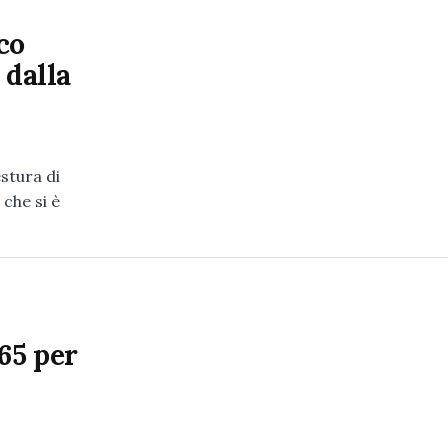
co
 dalla
stura di
 che si è
65 per