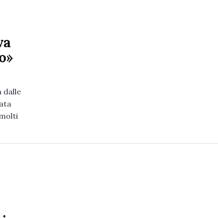
va
ro»
 dalle
ata
molti