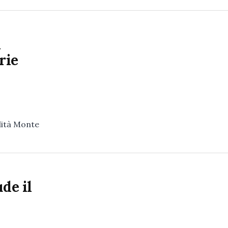
i
rie
lità Monte
de il