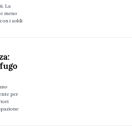
ù. La
pre meno
con i soldi
za:
ofugo
runo
ente per
iori
upazione