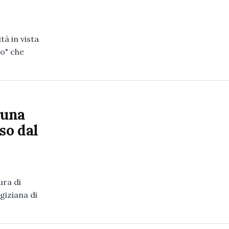
tà in vista
to" che
 una
so dal
ura di
giziana di