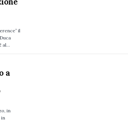
zione
erence” il
 Duca
2 al…
o a
o
zo, in
 in