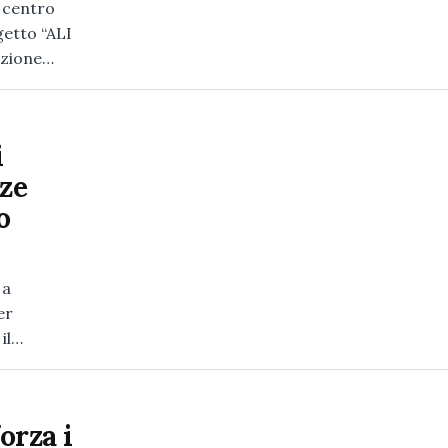
l centro
getto “ALI
azione…
i
zze
o
 a
er
 il…
orza i