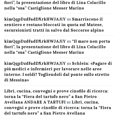
fiori”, la presentazione del libro di Lina Colacillo
nella “sua” Castiglione Messer Marino
kimQqpDzdFadDXrkHWJAJiY
su
Smarriscono il
sentiero e restano bloccati in quota sul Matese,
escursionisti tratti in salvo dal Soccorso alpino
kimQqpDzdFadDXrkHWJAJiY
su
“Il mare non porta
fiori”, la presentazione del libro di Lina Colacillo
nella “sua” Castiglione Messer Marino
kimQqpDzdFadDXrkHWJAJiY
su
Schlein: «Pagare di
più medici e infermieri per lavorare nelle aree
interne. I soldi? Togliendoli dal ponte sullo stretto
di Messina»
Libri, cucina, convegni e prove cinofile di ricerca:
torna la “Fiera del tartufo nero” a San Pietro
Avellana ANDARE A TARTUFI
su
Libri, cucina,
convegni e prove cinofile di ricerca: torna la “Fiera
del tartufo nero” a San Pietro Avellana