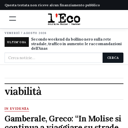
Questa testata non riceve alcun finanziamento pubblico
VENERDÌ 7 AGOSTO 2026
Secondo weekend da bollino nero sulla rete
ULTIM'ORA
stradale, traffico in aumento: le raccomandazioni
dell'Anas
Cerca
CERCA
nel
sito
viabilità
IN EVIDENZA
Gamberale, Greco: “In Molise si
continua a viaggiare su strade