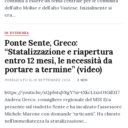
continua a essere un tema centrale per le comunità
dell’alto Molise e dell’alto Vastese. Inizialmente si
era…
IN EVIDENZA
Ponte Sente, Greco:
“Statalizzazione e riapertura
entro 12 mesi, le necessità da
portare a termine” (video)
PUBBLICATO IL
18 SETTEMBRE 2024
3 MIN
https://youtu.be/sQpfntqV8gY?si=tXkcLtxoO1GiEtI7
Andrea Greco, consigliere regionale del M5S Era
presente sul viadotto Sente e ha incalzato l’assessore
Michele Marone con domande “urticanti”. Ha chiesto
nell’immediatezza la statalizzazione…