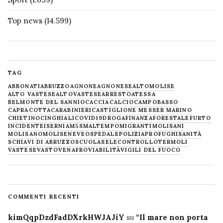
Top news
(14.599)
TAG
ABBONATI
ABRUZZO
AGNONE
AGNONESE
ALTOMOLISE
ALTO VASTESE
ALTOVASTESE
ARRESTO
ATESSA
BELMONTE DEL SANNIO
CACCIA
CALCIO
CAMPOBASSO
CAPRACOTTA
CARABINIERI
CASTIGLIONE MESSER MARINO
CHIETINO
CINGHIALI
COVID19
DROGA
FINANZA
FORESTALE
FURTO
INCIDENTE
ISERNIA
M5S
MALTEMPO
MIGRANTI
MOLISANI
MOLISANO
MOLISE
NEVE
OSPEDALE
POLIZIA
PROFUGHI
SANITÀ
SCHIAVI DI ABRUZZO
SCUOLA
SELECONTROLLO
TERMOLI
VASTESE
VASTO
VENAFRO
VIABILITÀ
VIGILI DEL FUOCO
COMMENTI RECENTI
kimQqpDzdFadDXrkHWJAJiY
su
“Il mare non porta