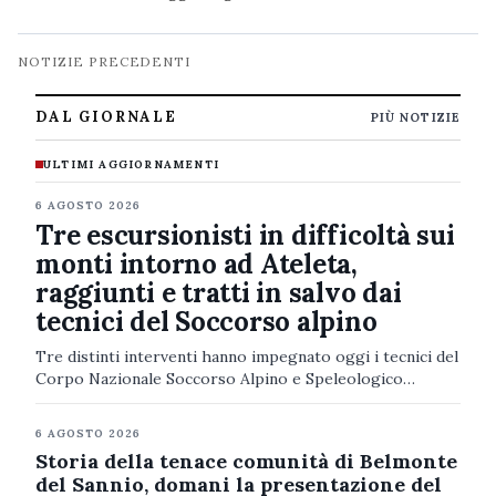
all’ospedale Caracciolo». L'annuncio è del…
Navigazione
NOTIZIE PRECEDENTI
notizie
DAL GIORNALE
PIÙ NOTIZIE
ULTIMI AGGIORNAMENTI
6 AGOSTO 2026
Tre escursionisti in difficoltà sui
monti intorno ad Ateleta,
raggiunti e tratti in salvo dai
tecnici del Soccorso alpino
Tre distinti interventi hanno impegnato oggi i tecnici del
Corpo Nazionale Soccorso Alpino e Speleologico
Abruzzo, con il coordinamento del Tecnico di Centrale
Operativa (TCO), intervenuto…
6 AGOSTO 2026
Storia della tenace comunità di Belmonte
del Sannio, domani la presentazione del