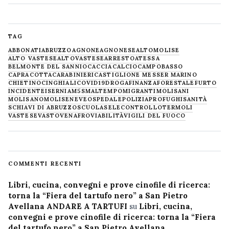
TAG
ABBONATI
ABRUZZO
AGNONE
AGNONESE
ALTOMOLISE
ALTO VASTESE
ALTOVASTESE
ARRESTO
ATESSA
BELMONTE DEL SANNIO
CACCIA
CALCIO
CAMPOBASSO
CAPRACOTTA
CARABINIERI
CASTIGLIONE MESSER MARINO
CHIETINO
CINGHIALI
COVID19
DROGA
FINANZA
FORESTALE
FURTO
INCIDENTE
ISERNIA
M5S
MALTEMPO
MIGRANTI
MOLISANI
MOLISANO
MOLISE
NEVE
OSPEDALE
POLIZIA
PROFUGHI
SANITÀ
SCHIAVI DI ABRUZZO
SCUOLA
SELECONTROLLO
TERMOLI
VASTESE
VASTO
VENAFRO
VIABILITÀ
VIGILI DEL FUOCO
COMMENTI RECENTI
Libri, cucina, convegni e prove cinofile di ricerca:
torna la “Fiera del tartufo nero” a San Pietro
Avellana ANDARE A TARTUFI
su
Libri, cucina,
convegni e prove cinofile di ricerca: torna la “Fiera
del tartufo nero” a San Pietro Avellana