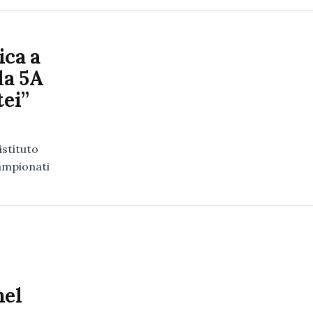
ica a
la 5A
tei”
istituto
campionati
nel