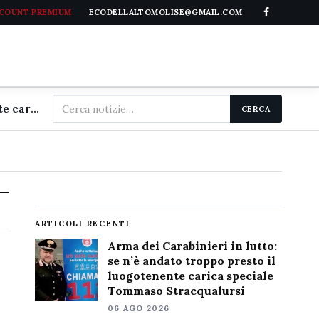
CCOUNT PREMIUM
ECODELLALTOMOLISE@GMAIL.COM
Cerca
Arma dei Carabinieri in lutto: se n'è andato troppo presto il luogotenente carica speciale Tommaso Stracqualursi
CERCA
nel
sito
ARTICOLI RECENTI
Arma dei Carabinieri in lutto:
se n’è andato troppo presto il
luogotenente carica speciale
Tommaso Stracqualursi
06 AGO 2026