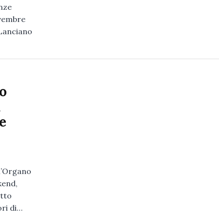
enze
ovembre
 Lanciano
to
a
e
 l’Organo
kend,
Otto
ri di…