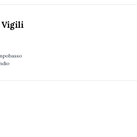
 Vigili
Campobasso
ndio