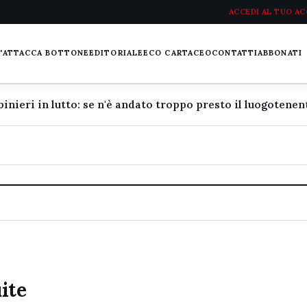
ACCEDI AL TUO A
L'ATTACCA BOTTONE
EDITORIALE
ECO CARTACEO
CONTATTI
ABBONATI
ite