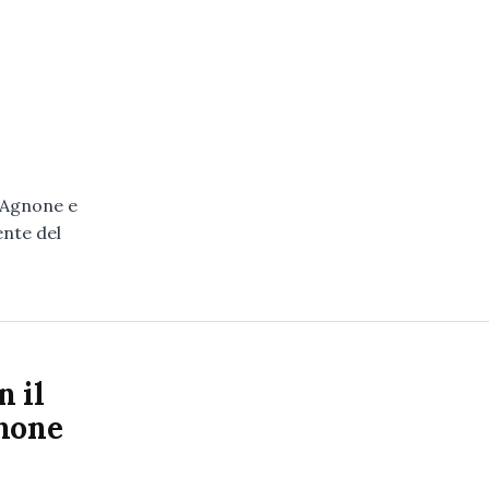
i Agnone e
ente del
n il
inone