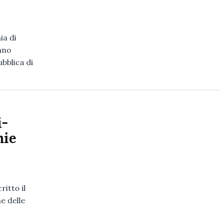
ia di
nno
ubblica di
i-
hie
itto il
ne delle