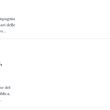
ompagnia
ari delle
ivo…
,
ne del
blica,
…