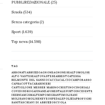
PUBBLIREDAZIONALE
(25)
Scuola
(534)
Senza categoria
(2)
Sport
(1.639)
Top news
(14.598)
TAG
ABBONATI
ABRUZZO
AGNONE
AGNONESE
ALTOMOLISE
ALTO VASTESE
ALTOVASTESE
ARRESTO
ATESSA
BELMONTE DEL SANNIO
CACCIA
CALCIO
CAMPOBASSO
CAPRACOTTA
CARABINIERI
CASTIGLIONE MESSER MARINO
CHIETINO
CINGHIALI
COVID19
DROGA
FINANZA
FORESTALE
FURTO
INCIDENTE
ISERNIA
M5S
MALTEMPO
MIGRANTI
MOLISANI
MOLISANO
MOLISE
NEVE
OSPEDALE
POLIZIA
PROFUGHI
SANITÀ
SCHIAVI DI ABRUZZO
SCUOLA