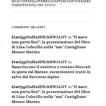
SELECONTROLLO
TERMOLI
VASTESE
VASTO
VENAFRO
VIABILITÀ
VIGILI DEL FUOCO
COMMENTI RECENTI
kimQqpDzdFadDXrkHWJAJiY
su
“Il mare
non porta fiori”, la presentazione del libro
di Lina Colacillo nella “sua” Castiglione
Messer Marino
kimQqpDzdFadDXrkHWJAJiY
su
Smarriscono il sentiero e restano bloccati
in quota sul Matese, escursionisti tratti in
salvo dal Soccorso alpino
kimQqpDzdFadDXrkHWJAJiY
su
“Il mare
non porta fiori”, la presentazione del libro
di Lina Colacillo nella “sua” Castiglione
Messer Marino