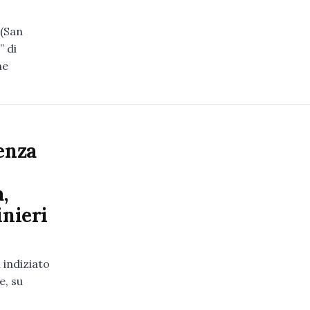
 (San
” di
he
enza
,
inieri
 indiziato
e, su