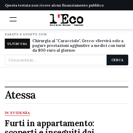
Questa testata non riceve alcun finanziamento pubblico
SABATO 8 AGOSTO 2026
Chirurgia al "Caracciolo", Greco: «Servirà solo a
ULTIM'ORA
pagare prestazioni aggiuntive a medici con turni
da 800 euro al giorno»
Cerca
CERCA
nel
sito
Atessa
IN EVIDENZA
Furti in appartamento:
scoperti e inseguiti dai