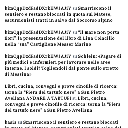
kimQqpDzdFadDXrkHWJAJiY
su
Smarriscono il
sentiero e restano bloccati in quota sul Matese,
escursionisti tratti in salvo dal Soccorso alpino
kimQqpDzdFadDXrkHWJAJiY
su
“Il mare non porta
fiori”, la presentazione del libro di Lina Colacillo
nella “sua” Castiglione Messer Marino
kimQqpDzdFadDXrkHWJAJiY
su
Schlein: «Pagare di
più medici e infermieri per lavorare nelle aree
interne. I soldi? Togliendoli dal ponte sullo stretto
di Messina»
Libri, cucina, convegni e prove cinofile di ricerca:
torna la “Fiera del tartufo nero” a San Pietro
Avellana ANDARE A TARTUFI
su
Libri, cucina,
convegni e prove cinofile di ricerca: torna la “Fiera
del tartufo nero” a San Pietro Avellana
kasia
su
Smarriscono il sentiero e restano bloccati