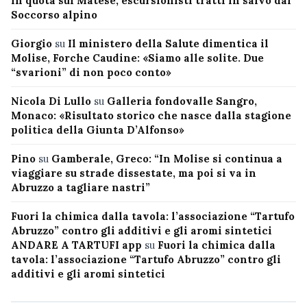
in quota sul Matese, escursionisti tratti in salvo dal
Soccorso alpino
Giorgio
su
Il ministero della Salute dimentica il
Molise, Forche Caudine: «Siamo alle solite. Due
“svarioni” di non poco conto»
Nicola Di Lullo
su
Galleria fondovalle Sangro,
Monaco: «Risultato storico che nasce dalla stagione
politica della Giunta D’Alfonso»
Pino
su
Gamberale, Greco: “In Molise si continua a
viaggiare su strade dissestate, ma poi si va in
Abruzzo a tagliare nastri”
Fuori la chimica dalla tavola: l’associazione “Tartufo
Abruzzo” contro gli additivi e gli aromi sintetici
ANDARE A TARTUFI app
su
Fuori la chimica dalla
tavola: l’associazione “Tartufo Abruzzo” contro gli
additivi e gli aromi sintetici