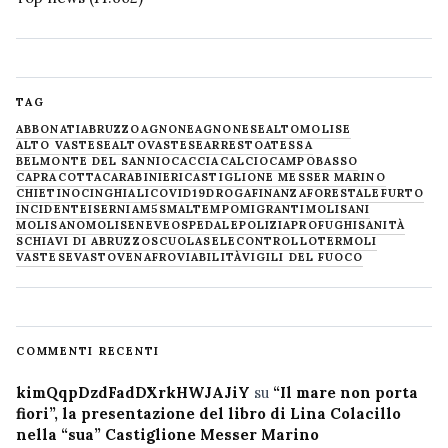
TAG
ABBONATI
ABRUZZO
AGNONE
AGNONESE
ALTOMOLISE
ALTO VASTESE
ALTOVASTESE
ARRESTO
ATESSA
BELMONTE DEL SANNIO
CACCIA
CALCIO
CAMPOBASSO
CAPRACOTTA
CARABINIERI
CASTIGLIONE MESSER MARINO
CHIETINO
CINGHIALI
COVID19
DROGA
FINANZA
FORESTALE
FURTO
INCIDENTE
ISERNIA
M5S
MALTEMPO
MIGRANTI
MOLISANI
MOLISANO
MOLISE
NEVE
OSPEDALE
POLIZIA
PROFUGHI
SANITÀ
SCHIAVI DI ABRUZZO
SCUOLA
SELECONTROLLO
TERMOLI
VASTESE
VASTO
VENAFRO
VIABILITÀ
VIGILI DEL FUOCO
COMMENTI RECENTI
kimQqpDzdFadDXrkHWJAJiY
su
“Il mare non porta
fiori”, la presentazione del libro di Lina Colacillo
nella “sua” Castiglione Messer Marino