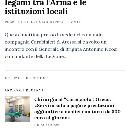
legami tra l’Arma e le
istituzioni locali
PUBBLICATO IL
21 MAGGIO 2024
2 MIN
Questa mattina presso la sede del comando
compagnia Carabinieri di Atessa si è svolto un
incontro con il Generale di Brigata Antonino Neosi,
comandante della Legione…
Navigazione
NOTIZIE PRECEDENTI
notizie
ARTICOLI RECENTI
Chirurgia al “Caracciolo”, Greco:
«Servirà solo a pagare prestazioni
aggiuntive a medici con turni da 800
euro al giorno»
08 AGO 2026