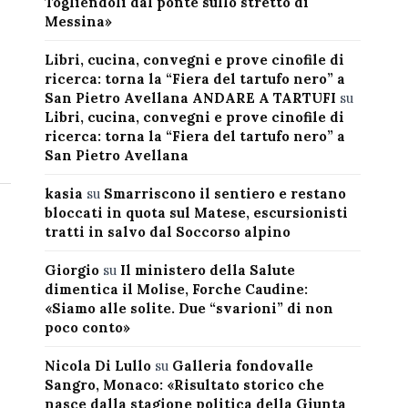
Togliendoli dal ponte sullo stretto di
Messina»
Libri, cucina, convegni e prove cinofile di
ricerca: torna la “Fiera del tartufo nero” a
San Pietro Avellana ANDARE A TARTUFI
su
Libri, cucina, convegni e prove cinofile di
ricerca: torna la “Fiera del tartufo nero” a
San Pietro Avellana
kasia
su
Smarriscono il sentiero e restano
bloccati in quota sul Matese, escursionisti
tratti in salvo dal Soccorso alpino
Giorgio
su
Il ministero della Salute
dimentica il Molise, Forche Caudine:
«Siamo alle solite. Due “svarioni” di non
poco conto»
Nicola Di Lullo
su
Galleria fondovalle
Sangro, Monaco: «Risultato storico che
nasce dalla stagione politica della Giunta