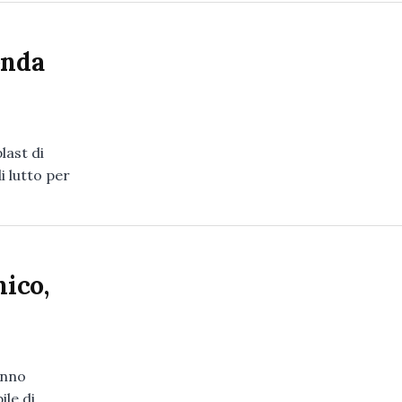
enda
last di
i lutto per
nico,
anno
ile di