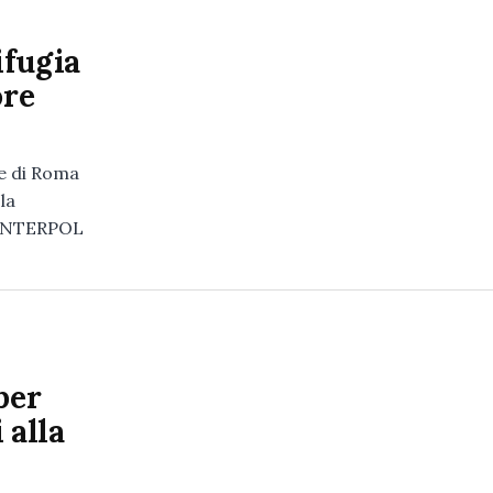
ifugia
ore
le di Roma
la
e INTERPOL
n
per
 alla