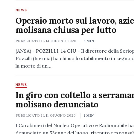
NEWS
Operaio morto sul lavoro, azi
molisana chiusa per lutto
PUBBLICATO IL
14 GIUGNO 2020
1 MIN
(ANSA) - POZZILLI, 14 GIU - Il direttore della Seriop
Pozzilli (Isernia) ha chiuso lo stabilimento in segno d
la morte di un…
NEWS
In giro con coltello a serrama
molisano denunciato
PUBBLICATO IL
11 GIUGNO 2020
2 MIN
I Carabinieri del Nucleo Operativo e Radiomobile h
denunciato un 53enne del luogo, ritenuto responsab