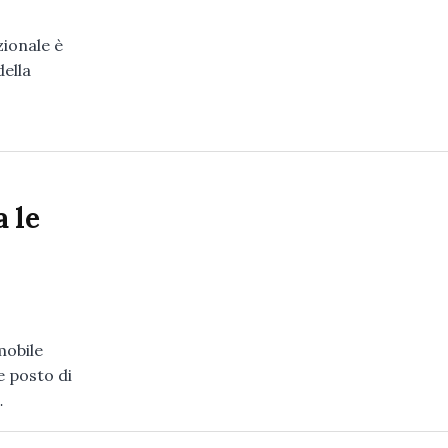
zionale è
ella
 le
mobile
e posto di
…