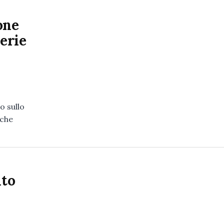
ione
serie
o sullo
nche
ito