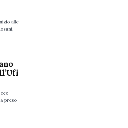
izio alle
mosani,
sano
ll’Ufi
occo
ha preso