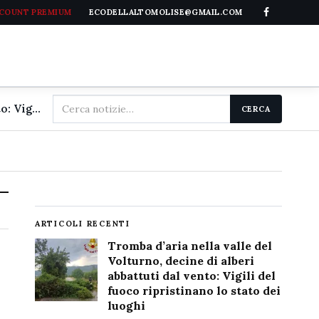
CCOUNT PREMIUM
ECODELLALTOMOLISE@GMAIL.COM
Cerca
Tromba d'aria nella valle del Volturno, decine di alberi abbattuti dal vento: Vigili del fuoco ripristinano lo stato dei luoghi
CERCA
nel
sito
ARTICOLI RECENTI
Tromba d’aria nella valle del
Volturno, decine di alberi
abbattuti dal vento: Vigili del
fuoco ripristinano lo stato dei
luoghi