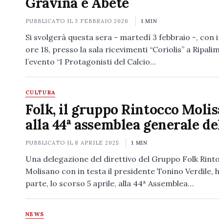
Gravina e Abete
PUBBLICATO IL
3 FEBBRAIO 2026
1 MIN
Si svolgerà questa sera - martedì 3 febbraio -, con in
ore 18, presso la sala ricevimenti “Coriolis” a Ripali
l’evento “I Protagonisti del Calcio…
CULTURA
Folk, il gruppo Rintocco Moli
alla 44ª assemblea generale de
PUBBLICATO IL
8 APRILE 2025
1 MIN
Una delegazione del direttivo del Gruppo Folk Rint
Molisano con in testa il presidente Tonino Verdile, 
parte, lo scorso 5 aprile, alla 44ª Assemblea…
NEWS