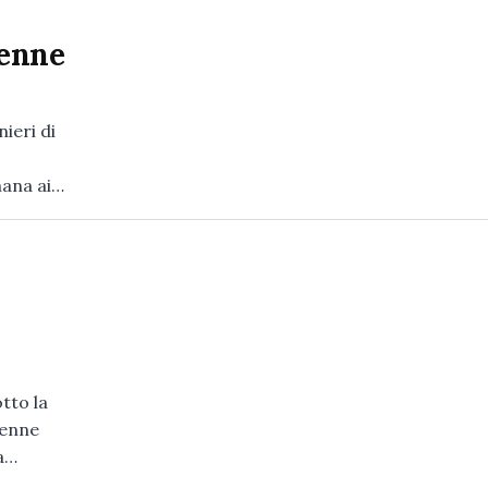
tenne
nieri di
mana ai…
tto la
5enne
a…