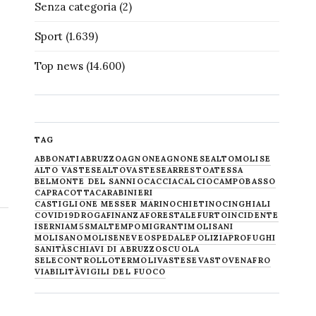
Senza categoria
(2)
Sport
(1.639)
Top news
(14.600)
TAG
ABBONATI
ABRUZZO
AGNONE
AGNONESE
ALTOMOLISE
ALTO VASTESE
ALTOVASTESE
ARRESTO
ATESSA
BELMONTE DEL SANNIO
CACCIA
CALCIO
CAMPOBASSO
CAPRACOTTA
CARABINIERI
CASTIGLIONE MESSER MARINO
CHIETINO
CINGHIALI
COVID19
DROGA
FINANZA
FORESTALE
FURTO
INCIDENTE
ISERNIA
M5S
MALTEMPO
MIGRANTI
MOLISANI
MOLISANO
MOLISE
NEVE
OSPEDALE
POLIZIA
PROFUGHI
SANITÀ
SCHIAVI DI ABRUZZO
SCUOLA
SELECONTROLLO
TERMOLI
VASTESE
VASTO
VENAFRO
VIABILITÀ
VIGILI DEL FUOCO