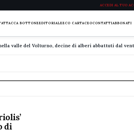
ACCEDI AL TUO A
L'ATTACCA BOTTONE
EDITORIALE
ECO CARTACEO
CONTATTI
ABBONATI
iolis’
o di