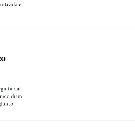
e stradale,
o
co
eguita dai
nico di un
giunto