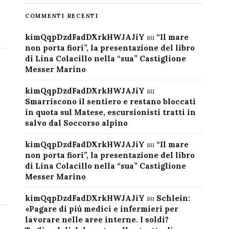
COMMENTI RECENTI
kimQqpDzdFadDXrkHWJAJiY
su
“Il mare
non porta fiori”, la presentazione del libro
di Lina Colacillo nella “sua” Castiglione
Messer Marino
kimQqpDzdFadDXrkHWJAJiY
su
Smarriscono il sentiero e restano bloccati
in quota sul Matese, escursionisti tratti in
salvo dal Soccorso alpino
kimQqpDzdFadDXrkHWJAJiY
su
“Il mare
non porta fiori”, la presentazione del libro
di Lina Colacillo nella “sua” Castiglione
Messer Marino
kimQqpDzdFadDXrkHWJAJiY
su
Schlein:
«Pagare di più medici e infermieri per
lavorare nelle aree interne. I soldi?