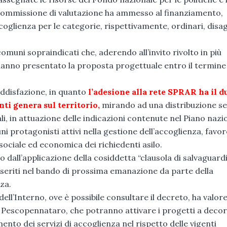
te Commissione di valutazione ha ammesso al finanziamento,
coglienza per le categorie, rispettivamente, ordinari, disa
comuni sopraindicati che, aderendo all’invito rivolto in più
, hanno presentato la proposta progettuale entro il termine 
soddisfazione, in quanto
l’adesione alla rete SPRAR ha il d
nti genera sul territorio,
mirando ad una distribuzione 
cali, in attuazione delle indicazioni contenute nel Piano nazi
 protagonisti attivi nella gestione dell’accoglienza, favo
sociale ed economica dei richiedenti asilo.
 dall’applicazione della cosiddetta “clausola di salvaguardi
inseriti nel bando di prossima emanazione da parte della
za.
dell’Interno, ove è possibile consultare il decreto, ha valore
 e Pescopennataro, che potranno attivare i progetti a deco
mento dei servizi di accoglienza nel rispetto delle vigenti