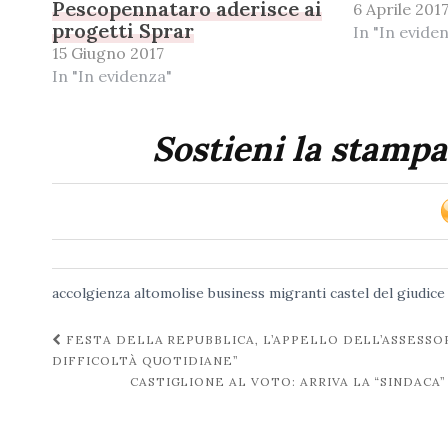
Pescopennataro aderisce ai
6 Aprile 201
progetti Sprar
In "In evide
15 Giugno 2017
In "In evidenza"
Sostieni la stampa
accolgienza
altomolise
business migranti
castel del giudice
Navigazione
FESTA DELLA REPUBBLICA, L’APPELLO DELL’ASSESSO
DIFFICOLTÀ QUOTIDIANE”
post
CASTIGLIONE AL VOTO: ARRIVA LA “SINDA