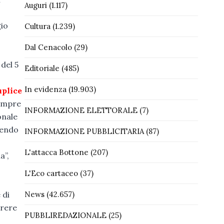
Auguri
(1.117)
gio
Cultura
(1.239)
Dal Cenacolo
(29)
del 5
Editoriale
(485)
In evidenza
(19.903)
uplice
sempre
INFORMAZIONE ELETTORALE
(7)
onale
rendo
INFORMAZIONE PUBBLICITARIA
(87)
L'attacca Bottone
(207)
a”,
L'Eco cartaceo
(37)
 di
News
(42.657)
rrere
PUBBLIREDAZIONALE
(25)