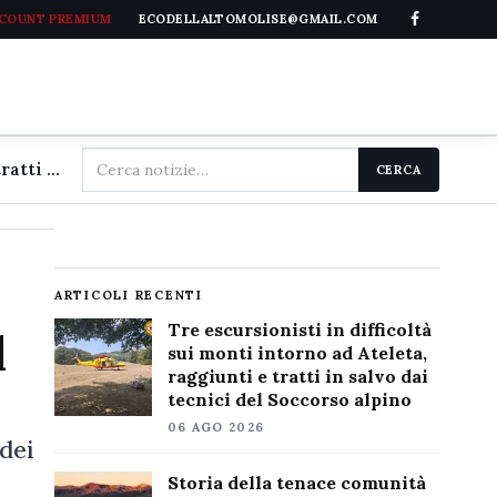
CCOUNT PREMIUM
ECODELLALTOMOLISE@GMAIL.COM
Cerca
Tre escursionisti in difficoltà sui monti intorno ad Ateleta, raggiunti e tratti in salvo dai tecnici del Soccorso alpino
CERCA
nel
sito
ARTICOLI RECENTI
Tre escursionisti in difficoltà
l
sui monti intorno ad Ateleta,
raggiunti e tratti in salvo dai
tecnici del Soccorso alpino
06 AGO 2026
dei
Storia della tenace comunità