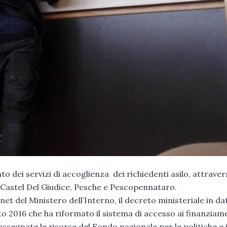
o dei servizi di accoglienza dei richiedenti asilo, attraver
i Castel Del Giudice, Pesche e Pescopennataro.
ernet del Ministero dell’Interno, il decreto ministeriale in da
to 2016 che ha riformato il sistema di accesso ai finanziam
ssegnate le risorse del Fondo nazionale per le politiche e 