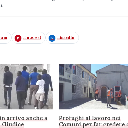
i.
gram
Pinterest
LinkedIn
in arrivo anche a
Profughi al lavoro nei
l Giudice
Comuni per far credere 