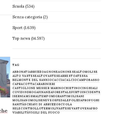
Scuola
(534)
Senza categoria
(2)
Sport
(1.639)
Top news
(14.597)
TAG
ABBONATI
ABRUZZO
AGNONE
AGNONESE
ALTOMOLISE
ALTO VASTESE
ALTOVASTESE
ARRESTO
ATESSA
BELMONTE DEL SANNIO
CACCIA
CALCIO
CAMPOBASSO
CAPRACOTTA
CARABINIERI
CASTIGLIONE MESSER MARINO
CHIETINO
CINGHIALI
COVID19
DROGA
FINANZA
FORESTALE
FURTO
INCIDENTE
ISERNIA
M5S
MALTEMPO
MIGRANTI
MOLISANI
MOLISANO
MOLISE
NEVE
OSPEDALE
POLIZIA
PROFUGHI
SANITÀ
SCHIAVI DI ABRUZZO
SCUOLA
SELECONTROLLO
TERMOLI
VASTESE
VASTO
VENAFRO
che
VIABILITÀ
VIGILI DEL FUOCO