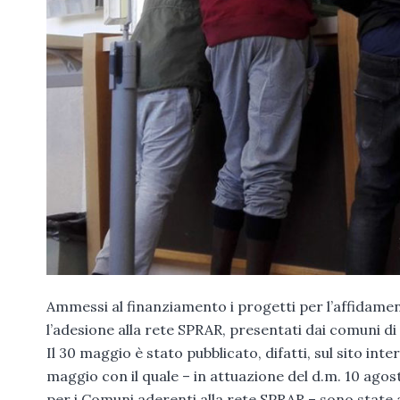
Ammessi al finanziamento i progetti per l’affidament
l’adesione alla rete SPRAR, presentati dai comuni d
Il 30 maggio è stato pubblicato, difatti, sul sito int
maggio con il quale – in attuazione del d.m. 10 agos
per i Comuni aderenti alla rete SPRAR – sono state a