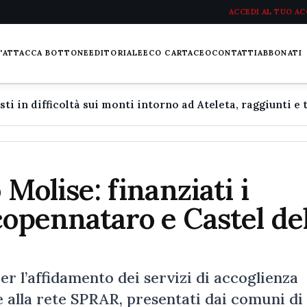
ACCEDI AL TUO A
L'ATTACCA BOTTONE
EDITORIALE
ECO CARTACEO
CONTATTI
ABBONATI
 Molise: finanziati i
copennataro e Castel de
r l’affidamento dei servizi di accoglienza 
ne alla rete SPRAR, presentati dai comuni di