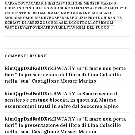
CAPRACOTTA
CARABINIERI
CASTIGLIONE MESSER MARINO
CHIETINO
CINGHIALI
COVID19
DROGA
FINANZA
FORESTALE
FURTO
INCIDENTE
ISERNIA
M5S
MALTEMPO
MIGRANTI
MOLISANI
MOLISANO
MOLISE
NEVE
OSPEDALE
POLIZIA
PROFUGHI
SANITÀ
SCHIAVI DI ABRUZZO
SCUOLA
SELECONTROLLO
TERMOLI
VASTESE
VASTO
VENAFRO
VIABILITÀ
VIGILI DEL FUOCO
COMMENTI RECENTI
kimQqpDzdFadDXrkHWJAJiY
su
“Il mare non porta
fiori”, la presentazione del libro di Lina Colacillo
nella “sua” Castiglione Messer Marino
kimQqpDzdFadDXrkHWJAJiY
su
Smarriscono il
sentiero e restano bloccati in quota sul Matese,
escursionisti tratti in salvo dal Soccorso alpino
kimQqpDzdFadDXrkHWJAJiY
su
“Il mare non porta
fiori”, la presentazione del libro di Lina Colacillo
nella “sua” Castiglione Messer Marino