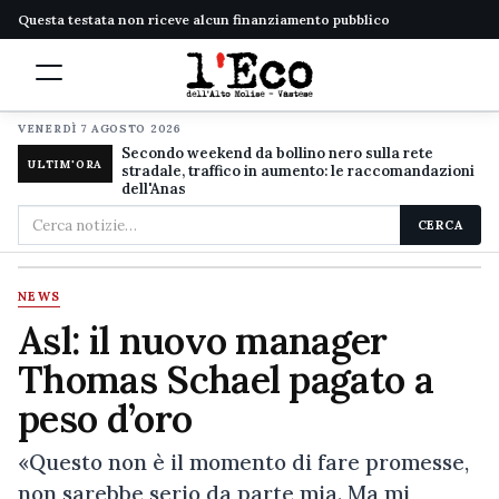
Questa testata non riceve alcun finanziamento pubblico
VENERDÌ 7 AGOSTO 2026
Secondo weekend da bollino nero sulla rete
ULTIM'ORA
stradale, traffico in aumento: le raccomandazioni
dell'Anas
Cerca
CERCA
nel
sito
NEWS
Asl: il nuovo manager
Thomas Schael pagato a
peso d’oro
«Questo non è il momento di fare promesse,
non sarebbe serio da parte mia. Ma mi