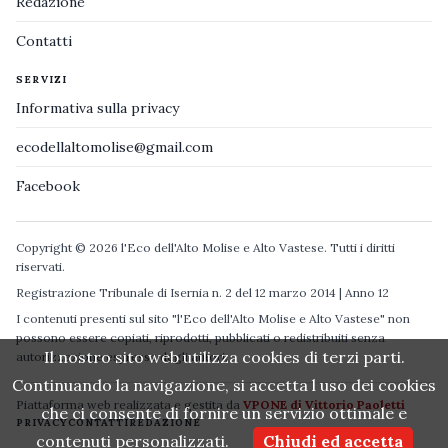
Redazione
Contatti
SERVIZI
Informativa sulla privacy
ecodellaltomolise@gmail.com
Facebook
Copyright © 2026 l'Eco dell'Alto Molise e Alto Vastese. Tutti i diritti
riservati.
Registrazione Tribunale di Isernia n. 2 del 12 marzo 2014 | Anno 12
I contenuti presenti sul sito "l'Eco dell'Alto Molise e Alto Vastese" non
possono essere copiati, riprodotti, pubblicati o redistribuiti senza
Il nostro sito web utilizza cookies di terzi parti.
autorizzazione espressa degli autori.
Continuando la navigazione, si accetta l uso dei cookies
Piattaforma web realizzata e gestita da
VPONE di Vittorio Paoletti
che ci consente di fornire un servizio ottimale e
PRIVACY
CONTATTI
REDAZIONE
contenuti personalizzati.
Chiudi ed accetta