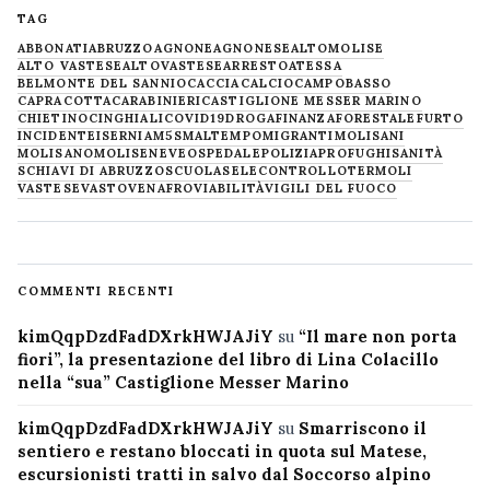
TAG
ABBONATI
ABRUZZO
AGNONE
AGNONESE
ALTOMOLISE
ALTO VASTESE
ALTOVASTESE
ARRESTO
ATESSA
BELMONTE DEL SANNIO
CACCIA
CALCIO
CAMPOBASSO
CAPRACOTTA
CARABINIERI
CASTIGLIONE MESSER MARINO
CHIETINO
CINGHIALI
COVID19
DROGA
FINANZA
FORESTALE
FURTO
INCIDENTE
ISERNIA
M5S
MALTEMPO
MIGRANTI
MOLISANI
MOLISANO
MOLISE
NEVE
OSPEDALE
POLIZIA
PROFUGHI
SANITÀ
SCHIAVI DI ABRUZZO
SCUOLA
SELECONTROLLO
TERMOLI
VASTESE
VASTO
VENAFRO
VIABILITÀ
VIGILI DEL FUOCO
COMMENTI RECENTI
kimQqpDzdFadDXrkHWJAJiY
su
“Il mare non porta
fiori”, la presentazione del libro di Lina Colacillo
nella “sua” Castiglione Messer Marino
kimQqpDzdFadDXrkHWJAJiY
su
Smarriscono il
sentiero e restano bloccati in quota sul Matese,
escursionisti tratti in salvo dal Soccorso alpino