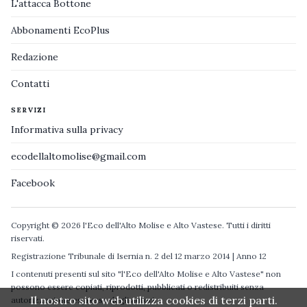
L'attacca Bottone
Abbonamenti EcoPlus
Redazione
Contatti
SERVIZI
Informativa sulla privacy
ecodellaltomolise@gmail.com
Facebook
Copyright © 2026 l'Eco dell'Alto Molise e Alto Vastese. Tutti i diritti
riservati.
Registrazione Tribunale di Isernia n. 2 del 12 marzo 2014 | Anno 12
I contenuti presenti sul sito "l'Eco dell'Alto Molise e Alto Vastese" non
possono essere copiati, riprodotti, pubblicati o redistribuiti senza
Il nostro sito web utilizza cookies di terzi parti.
autorizzazione espressa degli autori.