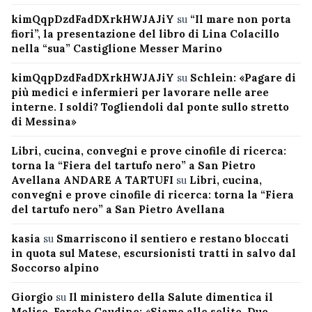
kimQqpDzdFadDXrkHWJAJiY
su
“Il mare non porta
fiori”, la presentazione del libro di Lina Colacillo
nella “sua” Castiglione Messer Marino
kimQqpDzdFadDXrkHWJAJiY
su
Schlein: «Pagare di
più medici e infermieri per lavorare nelle aree
interne. I soldi? Togliendoli dal ponte sullo stretto
di Messina»
Libri, cucina, convegni e prove cinofile di ricerca:
torna la “Fiera del tartufo nero” a San Pietro
Avellana ANDARE A TARTUFI
su
Libri, cucina,
convegni e prove cinofile di ricerca: torna la “Fiera
del tartufo nero” a San Pietro Avellana
kasia
su
Smarriscono il sentiero e restano bloccati
in quota sul Matese, escursionisti tratti in salvo dal
Soccorso alpino
Giorgio
su
Il ministero della Salute dimentica il
Molise, Forche Caudine: «Siamo alle solite. Due