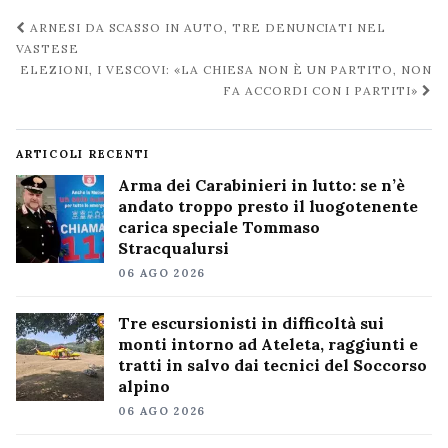
Navigazione
ARNESI DA SCASSO IN AUTO, TRE DENUNCIATI NEL
post
VASTESE
ELEZIONI, I VESCOVI: «LA CHIESA NON È UN PARTITO, NON
FA ACCORDI CON I PARTITI»
ARTICOLI RECENTI
Arma dei Carabinieri in lutto: se n’è
andato troppo presto il luogotenente
carica speciale Tommaso
Stracqualursi
06 AGO 2026
Tre escursionisti in difficoltà sui
monti intorno ad Ateleta, raggiunti e
tratti in salvo dai tecnici del Soccorso
alpino
06 AGO 2026