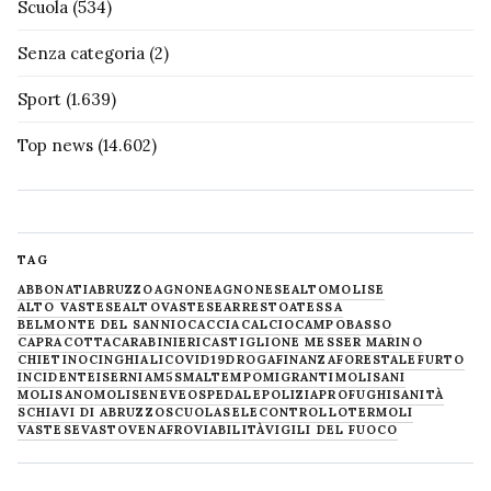
Scuola
(534)
Senza categoria
(2)
Sport
(1.639)
Top news
(14.602)
TAG
ABBONATI
ABRUZZO
AGNONE
AGNONESE
ALTOMOLISE
ALTO VASTESE
ALTOVASTESE
ARRESTO
ATESSA
BELMONTE DEL SANNIO
CACCIA
CALCIO
CAMPOBASSO
CAPRACOTTA
CARABINIERI
CASTIGLIONE MESSER MARINO
CHIETINO
CINGHIALI
COVID19
DROGA
FINANZA
FORESTALE
FURTO
INCIDENTE
ISERNIA
M5S
MALTEMPO
MIGRANTI
MOLISANI
MOLISANO
MOLISE
NEVE
OSPEDALE
POLIZIA
PROFUGHI
SANITÀ
SCHIAVI DI ABRUZZO
SCUOLA
SELECONTROLLO
TERMOLI
VASTESE
VASTO
VENAFRO
VIABILITÀ
VIGILI DEL FUOCO