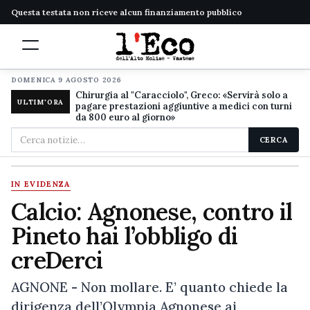
Questa testata non riceve alcun finanziamento pubblico
DOMENICA 9 AGOSTO 2026
Chirurgia al "Caracciolo", Greco: «Servirà solo a
ULTIM'ORA
pagare prestazioni aggiuntive a medici con turni
da 800 euro al giorno»
Cerca
CERCA
nel
sito
IN EVIDENZA
Calcio: Agnonese, contro il
Pineto hai l’obbligo di
creDerci
AGNONE - Non mollare. E’ quanto chiede la
dirigenza dell’Olympia Agnonese ai