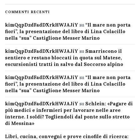
COMMENTI RECENTI
kimQqpDzdFadDXrkHWJAJiY
su
“Il mare non porta
fiori”, la presentazione del libro di Lina Colacillo
nella “sua” Castiglione Messer Marino
kimQqpDzdFadDXrkHWJAJiY
su
Smarriscono il
sentiero e restano bloccati in quota sul Matese,
escursionisti tratti in salvo dal Soccorso alpino
kimQqpDzdFadDXrkHWJAJiY
su
“Il mare non porta
fiori”, la presentazione del libro di Lina Colacillo
nella “sua” Castiglione Messer Marino
kimQqpDzdFadDXrkHWJAJiY
su
Schlein: «Pagare di
più medici e infermieri per lavorare nelle aree
interne. I soldi? Togliendoli dal ponte sullo stretto
di Messina»
Libri, cucina, convegni e prove cinofile di ricerca: