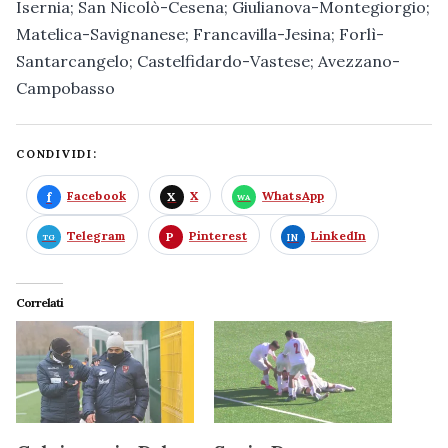
Isernia; San Nicolò-Cesena; Giulianova-Montegiorgio;
Matelica-Savignanese; Francavilla-Jesina; Forlì-
Santarcangelo; Castelfidardo-Vastese; Avezzano-
Campobasso
CONDIVIDI:
Facebook
X
WhatsApp
Telegram
Pinterest
LinkedIn
Correlati