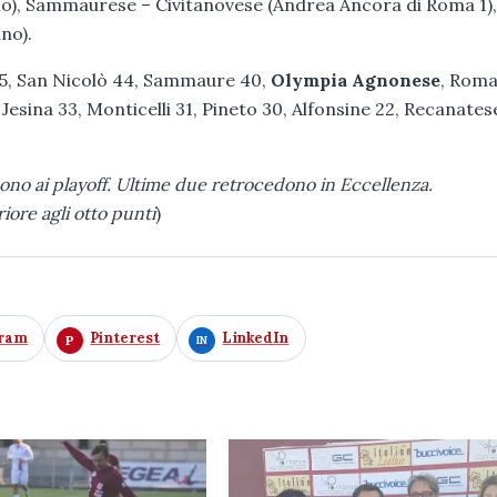
o), Sammaurese – Civitanovese (Andrea Ancora di Roma 1),
no).
45, San Nicolò 44, Sammaure 40,
Olympia
Agnonese
, Rom
sina 33, Monticelli 31, Pineto 30, Alfonsine 22, Recanatese
o ai playoff. Ultime due retrocedono in Eccellenza.
iore agli otto punti
)
gram
Pinterest
LinkedIn