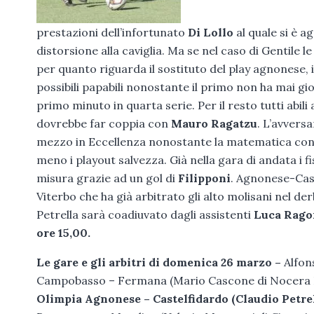
prestazioni dell’infortunato
Di Lollo
al quale si è a
distorsione alla caviglia. Ma se nel caso di Gentile 
per quanto riguarda il sostituto del play agnonese,
possibili papabili nonostante il primo non ha mai gioc
primo minuto in quarta serie. Per il resto tutti abil
dovrebbe far coppia con
Mauro Ragatzu
. L’avversa
mezzo in Eccellenza nonostante la matematica cons
meno i playout salvezza. Già nella gara di andata i 
misura grazie ad un gol di
Filipponi
. Agnonese-Cas
Viterbo che ha già arbitrato gli alto molisani nel d
Petrella sarà coadiuvato dagli assistenti
Luca Rago
ore 15,00.
Le gare e gli arbitri di domenica 26 marzo –
Alfon
Campobasso – Fermana (Mario Cascone di Nocera Infe
Olimpia Agnonese – Castelfidardo (Claudio Petrel