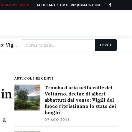
CCOUNT PREMIUM
ECODELLALTOMOLISE@GMAIL.COM
Cerca
Tromba d'aria nella valle del Volturno, decine di alberi abbattuti dal vento: Vigili del fuoco ripristinano lo stato dei luoghi
CERCA
nel
sito
ARTICOLI RECENTI
Tromba d’aria nella valle del
 in
Volturno, decine di alberi
abbattuti dal vento: Vigili del
fuoco ripristinano lo stato dei
luoghi
 a
07 AGO 2026