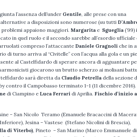
ggiunta l’assenza dell’under
Gentile
, alle prese con una
le alternative a disposizioni sono numerose (su tutti
D’Ambr
 i problemi appaiono maggiori.
Margarita
e
Sgueglia
(’99) 
ato in quel ruolo e il secondo sarebbe all’esordio ufficiale 
i arruolati compreso l’attaccante
Daniele Gragnoli
che in a
rio di turno arriva al “Civitelle” con l’acqua alla gola e un pi
ente al Castelfidardo di sperare ancora di agguantare pe
fisarmonicisti giocarono un brutto scherzo ai molisani battu
telfidardo sarà diretta da
Claudio Petrella
della sezione d
erby contro il Campobasso terminato 1-1 (11 dicembre 2016).
ne
di Ciampino e
Luca Ferrari
di Aprilia.
Fischio d’inizio a
sine – San Nicolo Teramo (Emanuele Bracaccini di Macerat
riore), Jesina – Vastese (Stefano Nicolini di Brescia),
la di Viterbo)
, Pineto – San Marino (Marco Emmanuele di 