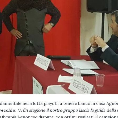
ondamentale nella lotta playoff, a tenere banco in casa Agn
vecchio
: “
A fin stagione il nostro gruppo lascia la guida della 
’Olympia Agnonese disputa, con ottimi risultati, il campion