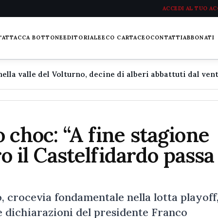
ACCEDI AL TUO A
L'ATTACCA BOTTONE
EDITORIALE
ECO CARTACEO
CONTATTI
ABBONATI
 choc: “A fine stagione
ro il Castelfidardo passa
o, crocevia fondamentale nella lotta playoff,
 dichiarazioni del presidente Franco