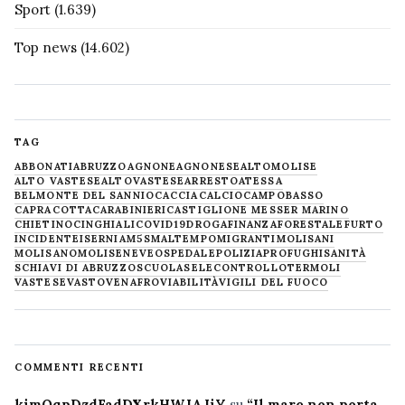
Sport
(1.639)
Top news
(14.602)
TAG
ABBONATI
ABRUZZO
AGNONE
AGNONESE
ALTOMOLISE
ALTO VASTESE
ALTOVASTESE
ARRESTO
ATESSA
BELMONTE DEL SANNIO
CACCIA
CALCIO
CAMPOBASSO
CAPRACOTTA
CARABINIERI
CASTIGLIONE MESSER MARINO
CHIETINO
CINGHIALI
COVID19
DROGA
FINANZA
FORESTALE
FURTO
INCIDENTE
ISERNIA
M5S
MALTEMPO
MIGRANTI
MOLISANI
MOLISANO
MOLISE
NEVE
OSPEDALE
POLIZIA
PROFUGHI
SANITÀ
SCHIAVI DI ABRUZZO
SCUOLA
SELECONTROLLO
TERMOLI
VASTESE
VASTO
VENAFRO
VIABILITÀ
VIGILI DEL FUOCO
COMMENTI RECENTI
kimQqpDzdFadDXrkHWJAJiY
su
“Il mare non porta