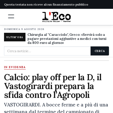
Questa testata non riceve alcun finanziamento pubblico
DOMENICA 9 AGOSTO 2026
Chirurgia al "Caracciolo", Greco: «Servirà solo a
ULTIM'ORA
pagare prestazioni aggiuntive a medici con turni
da 800 euro al giorno»
Cerca
CERCA
nel
sito
IN EVIDENZA
Calcio: play off per la D, il
Vastogirardi prepara la
sfida contro l’Agropoli
VASTOGIRARDI. A bocce ferme e a più di una
settimana dal termine del campionato di