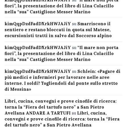
fiori”, la presentazione del libro di Lina Colacillo
nella “sua” Castiglione Messer Marino
kimQqpDzdFadDXrkHWJAJiY
su
Smarriscono il
sentiero e restano bloccati in quota sul Matese,
escursionisti tratti in salvo dal Soccorso alpino
kimQqpDzdFadDXrkHWJAJiY
su
“Il mare non porta
fiori”, la presentazione del libro di Lina Colacillo
nella “sua” Castiglione Messer Marino
kimQqpDzdFadDXrkHWJAJiY
su
Schlein: «Pagare di
più medici e infermieri per lavorare nelle aree
interne. I soldi? Togliendoli dal ponte sullo stretto
di Messina»
Libri, cucina, convegni e prove cinofile di ricerca:
torna la “Fiera del tartufo nero” a San Pietro
Avellana ANDARE A TARTUFI
su
Libri, cucina,
convegni e prove cinofile di ricerca: torna la “Fiera
del tartufo nero” a San Pietro Avellana