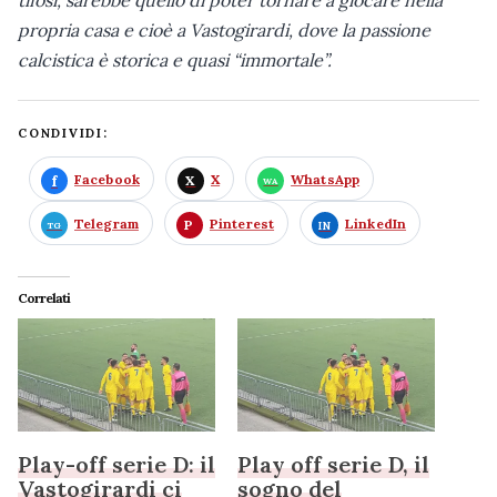
tifosi, sarebbe quello di poter tornare a giocare nella
propria casa e cioè a Vastogirardi, dove la passione
calcistica è storica e quasi “immortale”.
CONDIVIDI:
Facebook
X
WhatsApp
Telegram
Pinterest
LinkedIn
Correlati
Play-off serie D: il
Play off serie D, il
Vastogirardi ci
sogno del