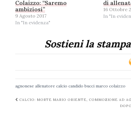
Colaizzo: “Saremo
di allena
ambiziosi”
16 Ottobre 
9 Agosto 2017
In "In evide
In "In evidenza"
Sostieni la stampa
agnonese
allenatore
calcio
candido bucci
marco colaizzo
Navigazione
CALCIO: MORTE MARIO ORIENTE, COMMOZIONE AD A
DOPO
post