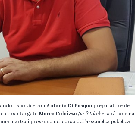
lando
il suo vice con
Antonio Di Pasquo
preparatore dei
vo corso targato
Marco Colaizzo
(in foto)
che sarà nomina
amma martedì prossimo nel corso dell’assemblea pubblica