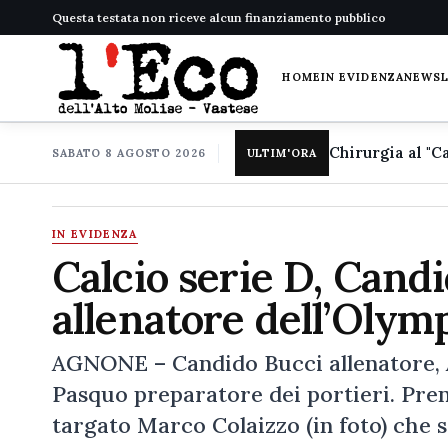
Questa testata non riceve alcun finanziamento pubblico
HOME
IN EVIDENZA
NEWS
SABATO 8 AGOSTO 2026
ULTIM'ORA
IN EVIDENZA
Calcio serie D, Candi
allenatore dell’Oly
AGNONE – Candido Bucci allenatore, A
Pasquo preparatore dei portieri. Pre
targato Marco Colaizzo (in foto) che