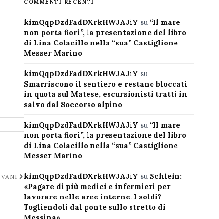
COMMENTI RECENTI
kimQqpDzdFadDXrkHWJAJiY
su
“Il mare
non porta fiori”, la presentazione del libro
di Lina Colacillo nella “sua” Castiglione
Messer Marino
kimQqpDzdFadDXrkHWJAJiY
su
Smarriscono il sentiero e restano bloccati
in quota sul Matese, escursionisti tratti in
salvo dal Soccorso alpino
kimQqpDzdFadDXrkHWJAJiY
su
“Il mare
non porta fiori”, la presentazione del libro
di Lina Colacillo nella “sua” Castiglione
Messer Marino
kimQqpDzdFadDXrkHWJAJiY
su
Schlein:
OVANI
«Pagare di più medici e infermieri per
lavorare nelle aree interne. I soldi?
Togliendoli dal ponte sullo stretto di
Messina»