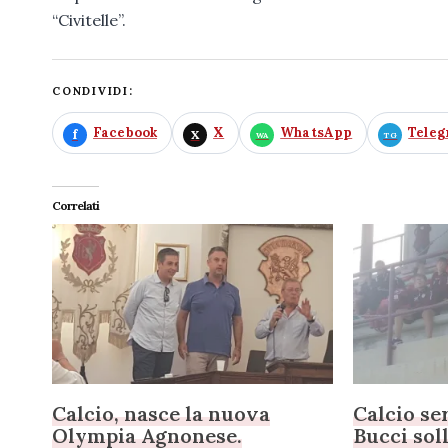
“Civitelle”.
CONDIVIDI:
Facebook
X
WhatsApp
Tele
Correlati
Calcio, nasce la nuova
Calcio se
Olympia Agnonese.
Bucci sol