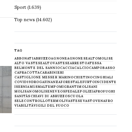
Sport
(1.639)
Top news
(14.602)
TAG
ABBONATI
ABRUZZO
AGNONE
AGNONESE
ALTOMOLISE
ALTO VASTESE
ALTOVASTESE
ARRESTO
ATESSA
BELMONTE DEL SANNIO
CACCIA
CALCIO
CAMPOBASSO
CAPRACOTTA
CARABINIERI
CASTIGLIONE MESSER MARINO
CHIETINO
CINGHIALI
COVID19
DROGA
FINANZA
FORESTALE
FURTO
INCIDENTE
ISERNIA
M5S
MALTEMPO
MIGRANTI
MOLISANI
MOLISANO
MOLISE
NEVE
OSPEDALE
POLIZIA
PROFUGHI
SANITÀ
SCHIAVI DI ABRUZZO
SCUOLA
SELECONTROLLO
TERMOLI
VASTESE
VASTO
VENAFRO
VIABILITÀ
VIGILI DEL FUOCO