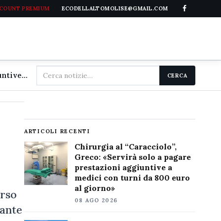
CCOUNT PREMIUM
ECODELLALTOMOLISE@GMAIL.COM
Cerca
Chirurgia al "Caracciolo", Greco: «Servirà solo a pagare prestazioni aggiuntive a medici con turni da 800 euro al giorno»
CERCA
nel
sito
ARTICOLI RECENTI
Chirurgia al “Caracciolo”,
Greco: «Servirà solo a pagare
prestazioni aggiuntive a
medici con turni da 800 euro
al giorno»
orso
08 AGO 2026
rante