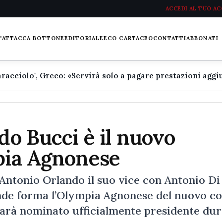
ACCEDI AL TUO A
L'ATTACCA BOTTONE
EDITORIALE
ECO CARTACEO
CONTATTI
ABBONATI
do Bucci è il nuovo
mpia Agnonese
ntonio Orlando il suo vice con Antonio Di
nde forma l’Olympia Agnonese del nuovo c
 sarà nominato ufficialmente presidente du