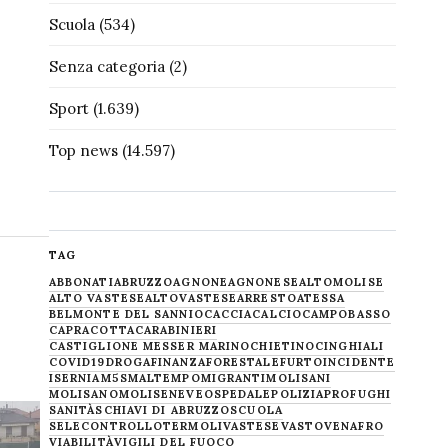
Scuola
(534)
,
Senza categoria
(2)
Sport
(1.639)
Top news
(14.597)
TAG
ABBONATI
ABRUZZO
AGNONE
AGNONESE
ALTOMOLISE
ALTO VASTESE
ALTOVASTESE
ARRESTO
ATESSA
BELMONTE DEL SANNIO
CACCIA
CALCIO
CAMPOBASSO
CAPRACOTTA
CARABINIERI
CASTIGLIONE MESSER MARINO
CHIETINO
CINGHIALI
COVID19
DROGA
FINANZA
FORESTALE
FURTO
INCIDENTE
ISERNIA
M5S
MALTEMPO
MIGRANTI
MOLISANI
MOLISANO
MOLISE
NEVE
OSPEDALE
POLIZIA
PROFUGHI
SANITÀ
SCHIAVI DI ABRUZZO
SCUOLA
SELECONTROLLO
TERMOLI
VASTESE
VASTO
VENAFRO
VIABILITÀ
VIGILI DEL FUOCO