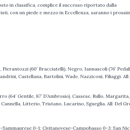
sto in classifica, complice il successo riportato dalla
sti, con un piede e mezzo in Eccellenza, saranno i prossi
, Pierantozzi (60′ Bracciatelli), Negro, Iannascoli (76′ Pedal
sandrini, Castellana, Bartolini, Wade, Nazziconi, Filiaggi. All:
 (64′ Gentile, 87′ D’Ambrosio), Cassese, Rullo, Margarita,
 Cannella, Litterio, Tristano, Lucarino, Sgueglia. All: Del G
rdo-Sammaurese 0-1; Civitanovese-Campobasso 0-3; San Nic