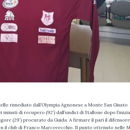
uello rimediato dall’Olympia Agnonese a Monte San Giusto
minuti di recupero (92’) dall’undici di Stallone dopo l’inizia
igore (29’) procurato da Guida. A firmare il pari il difensore
on il club di Franco Marcovecchio. Il punto ottenuto nelle