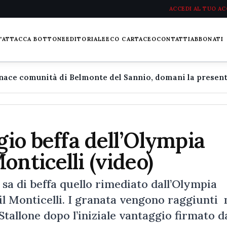
ACCEDI AL TUO A
L'ATTACCA BOTTONE
EDITORIALE
ECO CARTACEO
CONTATTI
ABBONATI
gio beffa dell’Olympia
onticelli (video)
di beffa quello rimediato dall’Olympia
l Monticelli. I granata vengono raggiunti 
 Stallone dopo l’iniziale vantaggio firmato 