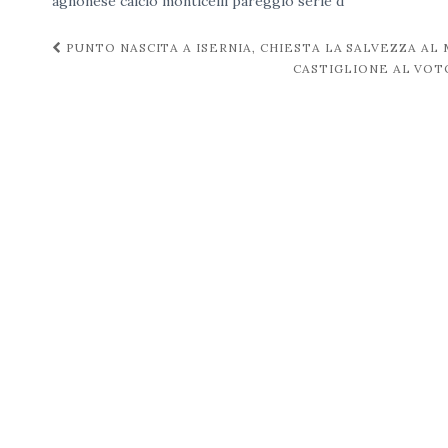
agnonese
calcio
monticelli
pareggio
serie d
Navigazione
PUNTO NASCITA A ISERNIA, CHIESTA LA SALVEZZA AL
CASTIGLIONE AL VOTO
post