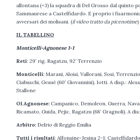
allontana (+3) la squadra di Del Grosso dal quinto po
Sammaurese a Castelfidardo. E proprio i fisarmonici
avversari dei molisani. (
il video tratto da picenotime
)
IL
TABELLINO
Monticelli-Agnonese 1-1
Reti
: 29′ rig. Ragatzu, 92′ Terrenzio
Monticelli:
Marani, Aloisi, Vallorani, Sosi, Terrenzio
Ciabuschi, Gesuè (60′ Giovannini), Iotti. A disp.: Ales
Stallone
Ol.Agnonese:
Campanico, Demoleon, Guerra, Navarro
Ricamato, Guida, Pejic, Ragatzu (68′ Gragnoli). A dis:
Arbitro:
Delrio di Reggio Emilia
Tutti i risultati
: Alfonsine-Jesina 2-1; Castelfida