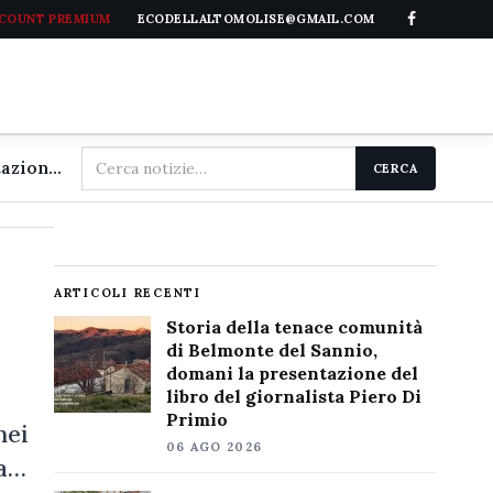
CCOUNT PREMIUM
ECODELLALTOMOLISE@GMAIL.COM
Cerca
Storia della tenace comunità di Belmonte del Sannio, domani la presentazione del libro del giornalista Piero Di Primio
CERCA
nel
sito
ARTICOLI RECENTI
Storia della tenace comunità
di Belmonte del Sannio,
domani la presentazione del
libro del giornalista Piero Di
Primio
nei
06 AGO 2026
da…