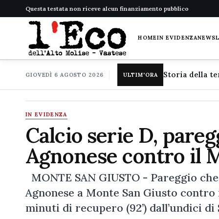
Questa testata non riceve alcun finanziamento pubblico
HOME
IN EVIDENZA
NEWS
GIOVEDÌ 6 AGOSTO 2026
ULTIM'ORA
IN EVIDENZA
Calcio serie D, pareg
Agnonese contro il M
MONTE SAN GIUSTO - Pareggio che sa 
Agnonese a Monte San Giusto contro i
minuti di recupero (92’) dall’undici di