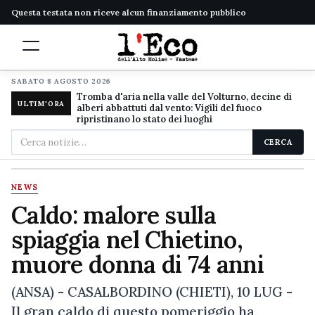
Questa testata non riceve alcun finanziamento pubblico
SABATO 8 AGOSTO 2026
Tromba d'aria nella valle del Volturno, decine di
ULTIM'ORA
alberi abbattuti dal vento: Vigili del fuoco
ripristinano lo stato dei luoghi
Cerca
CERCA
nel
sito
NEWS
Caldo: malore sulla
spiaggia nel Chietino,
muore donna di 74 anni
(ANSA) - CASALBORDINO (CHIETI), 10 LUG -
Il gran caldo di questo pomeriggio ha,