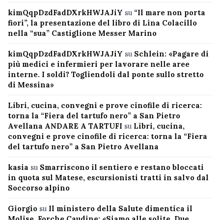
kimQqpDzdFadDXrkHWJAJiY
su
“Il mare non porta
fiori”, la presentazione del libro di Lina Colacillo
nella “sua” Castiglione Messer Marino
kimQqpDzdFadDXrkHWJAJiY
su
Schlein: «Pagare di
più medici e infermieri per lavorare nelle aree
interne. I soldi? Togliendoli dal ponte sullo stretto
di Messina»
Libri, cucina, convegni e prove cinofile di ricerca:
torna la “Fiera del tartufo nero” a San Pietro
Avellana ANDARE A TARTUFI
su
Libri, cucina,
convegni e prove cinofile di ricerca: torna la “Fiera
del tartufo nero” a San Pietro Avellana
kasia
su
Smarriscono il sentiero e restano bloccati
in quota sul Matese, escursionisti tratti in salvo dal
Soccorso alpino
Giorgio
su
Il ministero della Salute dimentica il
Molise, Forche Caudine: «Siamo alle solite. Due