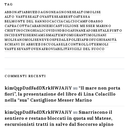
TAG
ABBONATI
ABRUZZO
AGNONE
AGNONESE
ALTOMOLISE
ALTO VASTESE
ALTOVASTESE
ARRESTO
ATESSA
BELMONTE DEL SANNIO
CACCIA
CALCIO
CAMPOBASSO
CAPRACOTTA
CARABINIERI
CASTIGLIONE MESSER MARINO
CHIETINO
CINGHIALI
COVID19
DROGA
FINANZA
FORESTALE
FURTO
INCIDENTE
ISERNIA
M5S
MALTEMPO
MIGRANTI
MOLISANI
MOLISANO
MOLISE
NEVE
OSPEDALE
POLIZIA
PROFUGHI
SANITÀ
SCHIAVI DI ABRUZZO
SCUOLA
SELECONTROLLO
TERMOLI
VASTESE
VASTO
VENAFRO
VIABILITÀ
VIGILI DEL FUOCO
COMMENTI RECENTI
kimQqpDzdFadDXrkHWJAJiY
su
“Il mare non porta
fiori”, la presentazione del libro di Lina Colacillo
nella “sua” Castiglione Messer Marino
kimQqpDzdFadDXrkHWJAJiY
su
Smarriscono il
sentiero e restano bloccati in quota sul Matese,
escursionisti tratti in salvo dal Soccorso alpino