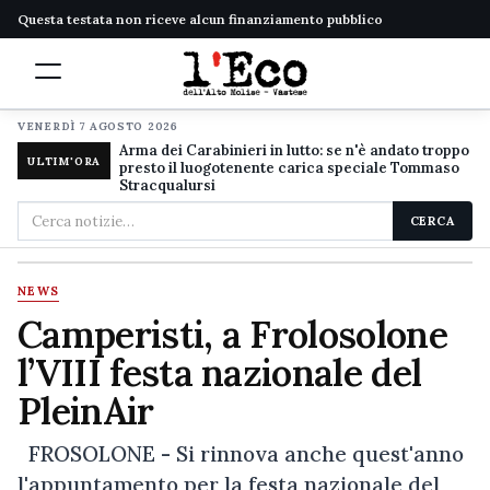
Questa testata non riceve alcun finanziamento pubblico
VENERDÌ 7 AGOSTO 2026
Arma dei Carabinieri in lutto: se n'è andato troppo
ULTIM'ORA
presto il luogotenente carica speciale Tommaso
Stracqualursi
Cerca
CERCA
nel
sito
NEWS
Camperisti, a Frolosolone
l’VIII festa nazionale del
PleinAir
FROSOLONE - Si rinnova anche quest'anno
l'appuntamento per la festa nazionale del