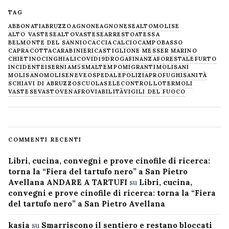
TAG
ABBONATI
ABRUZZO
AGNONE
AGNONESE
ALTOMOLISE
ALTO VASTESE
ALTOVASTESE
ARRESTO
ATESSA
BELMONTE DEL SANNIO
CACCIA
CALCIO
CAMPOBASSO
CAPRACOTTA
CARABINIERI
CASTIGLIONE MESSER MARINO
CHIETINO
CINGHIALI
COVID19
DROGA
FINANZA
FORESTALE
FURTO
INCIDENTE
ISERNIA
M5S
MALTEMPO
MIGRANTI
MOLISANI
MOLISANO
MOLISE
NEVE
OSPEDALE
POLIZIA
PROFUGHI
SANITÀ
SCHIAVI DI ABRUZZO
SCUOLA
SELECONTROLLO
TERMOLI
VASTESE
VASTO
VENAFRO
VIABILITÀ
VIGILI DEL FUOCO
COMMENTI RECENTI
Libri, cucina, convegni e prove cinofile di ricerca:
torna la “Fiera del tartufo nero” a San Pietro
Avellana ANDARE A TARTUFI
su
Libri, cucina,
convegni e prove cinofile di ricerca: torna la “Fiera
del tartufo nero” a San Pietro Avellana
kasia
su
Smarriscono il sentiero e restano bloccati