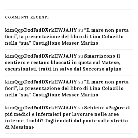
COMMENTI RECENTI
kimQqpDzdFadDXrkHWJAJiY
su
“Il mare non porta
fiori”, la presentazione del libro di Lina Colacillo
nella “sua” Castiglione Messer Marino
kimQqpDzdFadDXrkHWJAJiY
su
Smarriscono il
sentiero e restano bloccati in quota sul Matese,
escursionisti tratti in salvo dal Soccorso alpino
kimQqpDzdFadDXrkHWJAJiY
su
“Il mare non porta
fiori”, la presentazione del libro di Lina Colacillo
nella “sua” Castiglione Messer Marino
kimQqpDzdFadDXrkHWJAJiY
su
Schlein: «Pagare di
più medici e infermieri per lavorare nelle aree
interne. I soldi? Togliendoli dal ponte sullo stretto
di Messina»