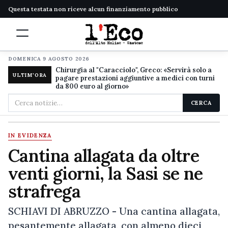
Questa testata non riceve alcun finanziamento pubblico
DOMENICA 9 AGOSTO 2026
Chirurgia al "Caracciolo", Greco: «Servirà solo a
ULTIM'ORA
pagare prestazioni aggiuntive a medici con turni
da 800 euro al giorno»
Cerca
CERCA
nel
sito
IN EVIDENZA
Cantina allagata da oltre
venti giorni, la Sasi se ne
strafrega
SCHIAVI DI ABRUZZO - Una cantina allagata,
pesantemente allagata, con almeno dieci