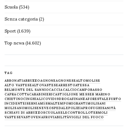
Scuola
(534)
Senza categoria
(2)
Sport
(1.639)
Top news
(14.602)
TAG
ABBONATI
ABRUZZO
AGNONE
AGNONESE
ALTOMOLISE
ALTO VASTESE
ALTOVASTESE
ARRESTO
ATESSA
BELMONTE DEL SANNIO
CACCIA
CALCIO
CAMPOBASSO
CAPRACOTTA
CARABINIERI
CASTIGLIONE MESSER MARINO
CHIETINO
CINGHIALI
COVID19
DROGA
FINANZA
FORESTALE
FURTO
INCIDENTE
ISERNIA
M5S
MALTEMPO
MIGRANTI
MOLISANI
MOLISANO
MOLISE
NEVE
OSPEDALE
POLIZIA
PROFUGHI
SANITÀ
SCHIAVI DI ABRUZZO
SCUOLA
SELECONTROLLO
TERMOLI
VASTESE
VASTO
VENAFRO
VIABILITÀ
VIGILI DEL FUOCO