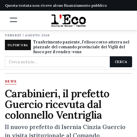
Questa testata non riceve alcun finanziamento pubblico
VENERDÌ 7 AGOSTO 2026
Trasferimento paziente, l'elisoccorso atterra nel
ULTIM'ORA
piazzale del comando provinciale dei Vigili del
fuoco per il rendez-vous
Cerca
CERCA
nel
sito
NEWS
Carabinieri, il prefetto
Guercio ricevuta dal
colonnello Ventriglia
Il nuovo prefetto di Isernia Cinzia Guercio
in visita istituzionale al Comando