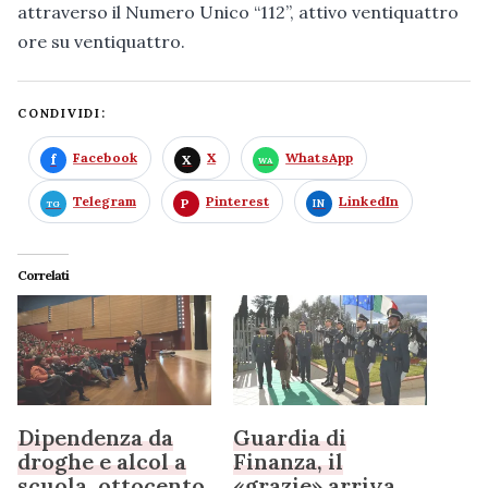
attraverso il Numero Unico “112”, attivo ventiquattro
ore su ventiquattro.
CONDIVIDI:
Facebook
X
WhatsApp
Telegram
Pinterest
LinkedIn
Correlati
Dipendenza da
Guardia di
droghe e alcol a
Finanza, il
scuola, ottocento
«grazie» arriva