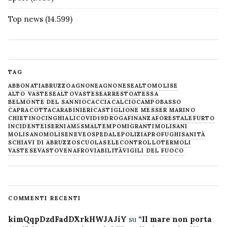
Top news
(14.599)
TAG
ABBONATI
ABRUZZO
AGNONE
AGNONESE
ALTOMOLISE
ALTO VASTESE
ALTOVASTESE
ARRESTO
ATESSA
BELMONTE DEL SANNIO
CACCIA
CALCIO
CAMPOBASSO
CAPRACOTTA
CARABINIERI
CASTIGLIONE MESSER MARINO
CHIETINO
CINGHIALI
COVID19
DROGA
FINANZA
FORESTALE
FURTO
INCIDENTE
ISERNIA
M5S
MALTEMPO
MIGRANTI
MOLISANI
MOLISANO
MOLISE
NEVE
OSPEDALE
POLIZIA
PROFUGHI
SANITÀ
SCHIAVI DI ABRUZZO
SCUOLA
SELECONTROLLO
TERMOLI
VASTESE
VASTO
VENAFRO
VIABILITÀ
VIGILI DEL FUOCO
COMMENTI RECENTI
kimQqpDzdFadDXrkHWJAJiY
su
“Il mare non porta