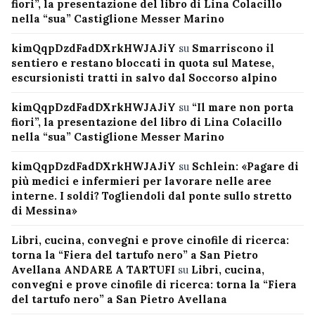
fiori”, la presentazione del libro di Lina Colacillo
nella “sua” Castiglione Messer Marino
kimQqpDzdFadDXrkHWJAJiY
su
Smarriscono il
sentiero e restano bloccati in quota sul Matese,
escursionisti tratti in salvo dal Soccorso alpino
kimQqpDzdFadDXrkHWJAJiY
su
“Il mare non porta
fiori”, la presentazione del libro di Lina Colacillo
nella “sua” Castiglione Messer Marino
kimQqpDzdFadDXrkHWJAJiY
su
Schlein: «Pagare di
più medici e infermieri per lavorare nelle aree
interne. I soldi? Togliendoli dal ponte sullo stretto
di Messina»
Libri, cucina, convegni e prove cinofile di ricerca:
torna la “Fiera del tartufo nero” a San Pietro
Avellana ANDARE A TARTUFI
su
Libri, cucina,
convegni e prove cinofile di ricerca: torna la “Fiera
del tartufo nero” a San Pietro Avellana