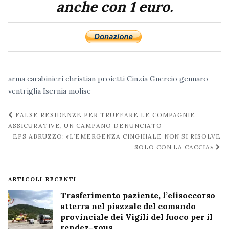
anche con 1 euro.
arma
carabinieri
christian proietti
Cinzia Guercio
gennaro
ventriglia
Isernia
molise
Navigazione
FALSE RESIDENZE PER TRUFFARE LE COMPAGNIE
post
ASSICURATIVE, UN CAMPANO DENUNCIATO
EPS ABRUZZO: «L’EMERGENZA CINGHIALE NON SI RISOLVE
SOLO CON LA CACCIA»
ARTICOLI RECENTI
Trasferimento paziente, l’elisoccorso
atterra nel piazzale del comando
provinciale dei Vigili del fuoco per il
rendez-vous