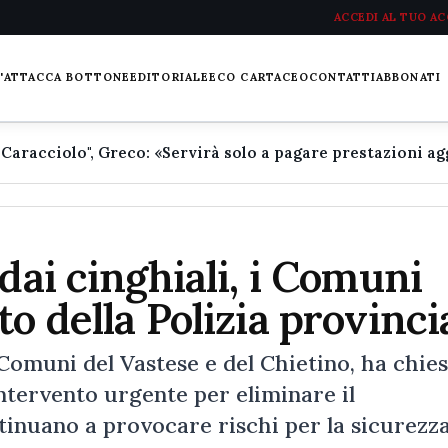
ACCEDI AL TUO A
L'ATTACCA BOTTONE
EDITORIALE
ECO CARTACEO
CONTATTI
ABBONATI
dai cinghiali, i Comuni
o della Polizia provinci
Comuni del Vastese e del Chietino, ha chie
intervento urgente per eliminare il
ntinuano a provocare rischi per la sicurezz