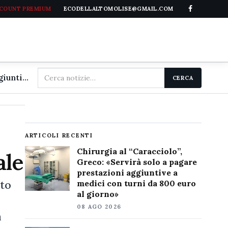
CCOUNT PREMIUM
ECODELLALTOMOLISE@GMAIL.COM
Cerca
Chirurgia al "Caracciolo", Greco: «Servirà solo a pagare prestazioni aggiuntive a medici con turni da 800 euro al giorno»
CERCA
nel
sito
ARTICOLI RECENTI
Chirurgia al “Caracciolo”,
ale
Greco: «Servirà solo a pagare
prestazioni aggiuntive a
sto
medici con turni da 800 euro
al giorno»
08 AGO 2026
a