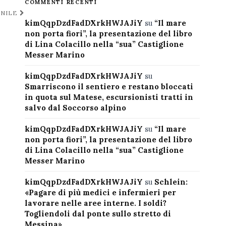
COMMENTI RECENTI
INILE
kimQqpDzdFadDXrkHWJAJiY
su
“Il mare
non porta fiori”, la presentazione del libro
di Lina Colacillo nella “sua” Castiglione
Messer Marino
kimQqpDzdFadDXrkHWJAJiY
su
Smarriscono il sentiero e restano bloccati
in quota sul Matese, escursionisti tratti in
salvo dal Soccorso alpino
kimQqpDzdFadDXrkHWJAJiY
su
“Il mare
non porta fiori”, la presentazione del libro
di Lina Colacillo nella “sua” Castiglione
Messer Marino
kimQqpDzdFadDXrkHWJAJiY
su
Schlein:
«Pagare di più medici e infermieri per
lavorare nelle aree interne. I soldi?
Togliendoli dal ponte sullo stretto di
Messina»