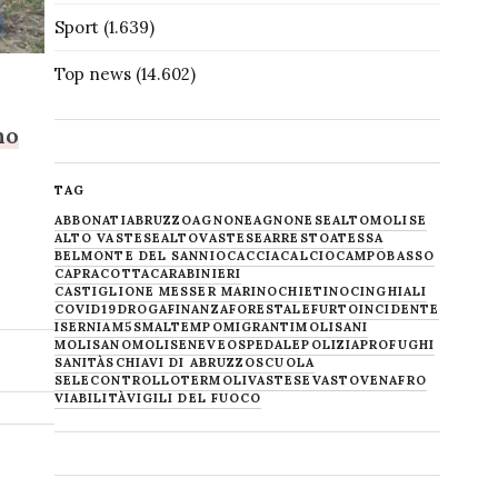
Sport
(1.639)
Top news
(14.602)
no
TAG
ABBONATI
ABRUZZO
AGNONE
AGNONESE
ALTOMOLISE
ALTO VASTESE
ALTOVASTESE
ARRESTO
ATESSA
BELMONTE DEL SANNIO
CACCIA
CALCIO
CAMPOBASSO
CAPRACOTTA
CARABINIERI
CASTIGLIONE MESSER MARINO
CHIETINO
CINGHIALI
COVID19
DROGA
FINANZA
FORESTALE
FURTO
INCIDENTE
ISERNIA
M5S
MALTEMPO
MIGRANTI
MOLISANI
MOLISANO
MOLISE
NEVE
OSPEDALE
POLIZIA
PROFUGHI
SANITÀ
SCHIAVI DI ABRUZZO
SCUOLA
SELECONTROLLO
TERMOLI
VASTESE
VASTO
VENAFRO
VIABILITÀ
VIGILI DEL FUOCO