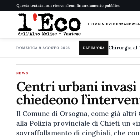
Questa testata non riceve alcun finanziamento pubblico
HOME
IN EVIDENZA
NEWS
DOMENICA 9 AGOSTO 2026
ULTIM'ORA
NEWS
Centri urbani invasi 
chiedeono l’intervent
Il Comune di Orsogna, come già altri 
alla Polizia provinciale di Chieti un «
sovraffollamento di cinghiali, che co