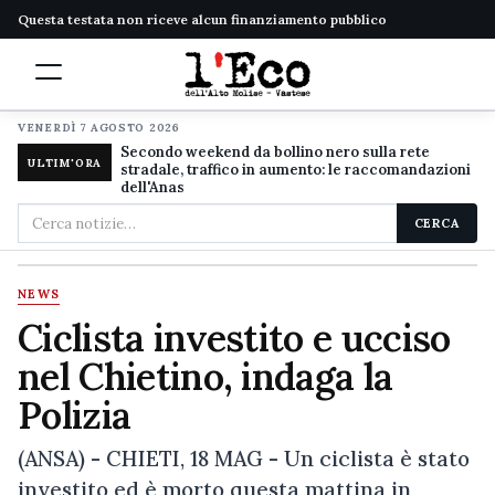
Questa testata non riceve alcun finanziamento pubblico
VENERDÌ 7 AGOSTO 2026
Secondo weekend da bollino nero sulla rete
ULTIM'ORA
stradale, traffico in aumento: le raccomandazioni
dell'Anas
Cerca
CERCA
nel
sito
NEWS
Ciclista investito e ucciso
nel Chietino, indaga la
Polizia
(ANSA) - CHIETI, 18 MAG - Un ciclista è stato
investito ed è morto questa mattina in