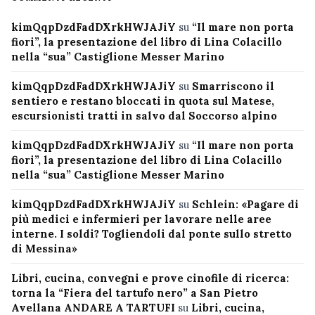
kimQqpDzdFadDXrkHWJAJiY
su
“Il mare non porta
fiori”, la presentazione del libro di Lina Colacillo
nella “sua” Castiglione Messer Marino
kimQqpDzdFadDXrkHWJAJiY
su
Smarriscono il
sentiero e restano bloccati in quota sul Matese,
escursionisti tratti in salvo dal Soccorso alpino
kimQqpDzdFadDXrkHWJAJiY
su
“Il mare non porta
fiori”, la presentazione del libro di Lina Colacillo
nella “sua” Castiglione Messer Marino
kimQqpDzdFadDXrkHWJAJiY
su
Schlein: «Pagare di
più medici e infermieri per lavorare nelle aree
interne. I soldi? Togliendoli dal ponte sullo stretto
di Messina»
Libri, cucina, convegni e prove cinofile di ricerca:
torna la “Fiera del tartufo nero” a San Pietro
Avellana ANDARE A TARTUFI
su
Libri, cucina,