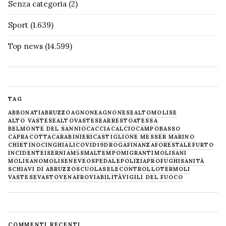
Senza categoria
(2)
Sport
(1.639)
Top news
(14.599)
TAG
ABBONATI
ABRUZZO
AGNONE
AGNONESE
ALTOMOLISE
ALTO VASTESE
ALTOVASTESE
ARRESTO
ATESSA
BELMONTE DEL SANNIO
CACCIA
CALCIO
CAMPOBASSO
CAPRACOTTA
CARABINIERI
CASTIGLIONE MESSER MARINO
CHIETINO
CINGHIALI
COVID19
DROGA
FINANZA
FORESTALE
FURTO
INCIDENTE
ISERNIA
M5S
MALTEMPO
MIGRANTI
MOLISANI
MOLISANO
MOLISE
NEVE
OSPEDALE
POLIZIA
PROFUGHI
SANITÀ
SCHIAVI DI ABRUZZO
SCUOLA
SELECONTROLLO
TERMOLI
VASTESE
VASTO
VENAFRO
VIABILITÀ
VIGILI DEL FUOCO
COMMENTI RECENTI