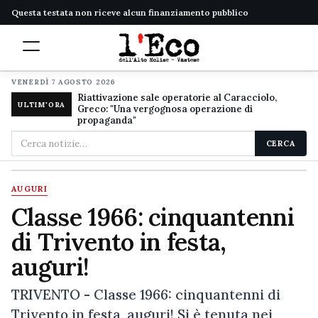
Questa testata non riceve alcun finanziamento pubblico
VENERDÌ 7 AGOSTO 2026
Riattivazione sale operatorie al Caracciolo,
ULTIM'ORA
Greco: "Una vergognosa operazione di
propaganda"
Cerca
CERCA
nel
sito
AUGURI
Classe 1966: cinquantenni
di Trivento in festa,
auguri!
TRIVENTO - Classe 1966: cinquantenni di
Trivento in festa, auguri! Si è tenuta nei