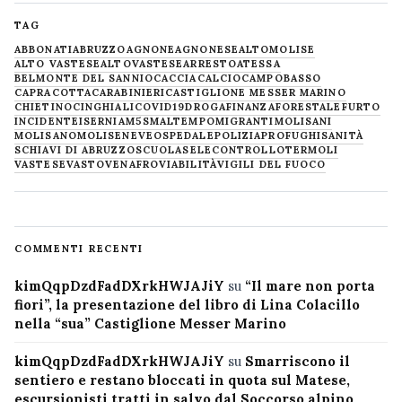
TAG
ABBONATI
ABRUZZO
AGNONE
AGNONESE
ALTOMOLISE
ALTO VASTESE
ALTOVASTESE
ARRESTO
ATESSA
BELMONTE DEL SANNIO
CACCIA
CALCIO
CAMPOBASSO
CAPRACOTTA
CARABINIERI
CASTIGLIONE MESSER MARINO
CHIETINO
CINGHIALI
COVID19
DROGA
FINANZA
FORESTALE
FURTO
INCIDENTE
ISERNIA
M5S
MALTEMPO
MIGRANTI
MOLISANI
MOLISANO
MOLISE
NEVE
OSPEDALE
POLIZIA
PROFUGHI
SANITÀ
SCHIAVI DI ABRUZZO
SCUOLA
SELECONTROLLO
TERMOLI
VASTESE
VASTO
VENAFRO
VIABILITÀ
VIGILI DEL FUOCO
COMMENTI RECENTI
kimQqpDzdFadDXrkHWJAJiY
su
“Il mare non porta
fiori”, la presentazione del libro di Lina Colacillo
nella “sua” Castiglione Messer Marino
kimQqpDzdFadDXrkHWJAJiY
su
Smarriscono il
sentiero e restano bloccati in quota sul Matese,
escursionisti tratti in salvo dal Soccorso alpino