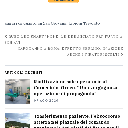
auguri
cinquantenni
San Giovanni Lipioni
Trivento
Navigazione
RUBÒ UNO SMARTPHONE, UN DENUNCIATO PER FURTO A
post
SCHIAVI
CAPODANNO A ROMA: EFFETTO BERLINO, IN AZIONE
ANCHE I TIRATORI SCELTI
ARTICOLI RECENTI
Riattivazione sale operatorie al
Caracciolo, Greco: “Una vergognosa
operazione di propaganda”
07 AGO 2026
Trasferimento paziente, l’elisoccorso
atterra nel piazzale del comando
provinciale dei Vigili del fuoco per il