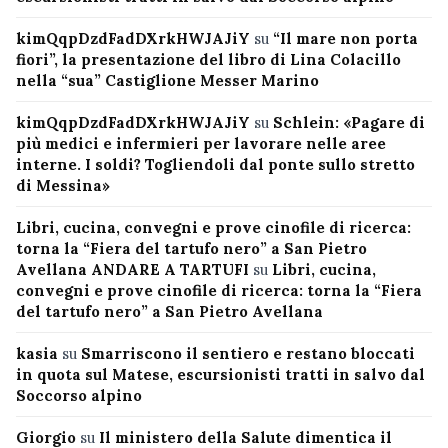
kimQqpDzdFadDXrkHWJAJiY
su
“Il mare non porta
fiori”, la presentazione del libro di Lina Colacillo
nella “sua” Castiglione Messer Marino
kimQqpDzdFadDXrkHWJAJiY
su
Schlein: «Pagare di
più medici e infermieri per lavorare nelle aree
interne. I soldi? Togliendoli dal ponte sullo stretto
di Messina»
Libri, cucina, convegni e prove cinofile di ricerca:
torna la “Fiera del tartufo nero” a San Pietro
Avellana ANDARE A TARTUFI
su
Libri, cucina,
convegni e prove cinofile di ricerca: torna la “Fiera
del tartufo nero” a San Pietro Avellana
kasia
su
Smarriscono il sentiero e restano bloccati
in quota sul Matese, escursionisti tratti in salvo dal
Soccorso alpino
Giorgio
su
Il ministero della Salute dimentica il