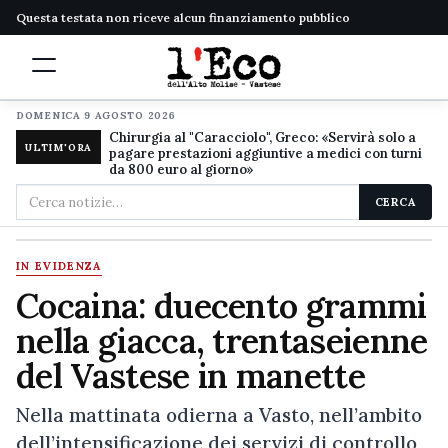
Questa testata non riceve alcun finanziamento pubblico
DOMENICA 9 AGOSTO 2026
Chirurgia al "Caracciolo", Greco: «Servirà solo a
ULTIM'ORA
pagare prestazioni aggiuntive a medici con turni
da 800 euro al giorno»
Cerca
CERCA
nel
sito
IN EVIDENZA
Cocaina: duecento grammi
nella giacca, trentaseienne
del Vastese in manette
Nella mattinata odierna a Vasto, nell’ambito
dell’intensificazione dei servizi di controllo