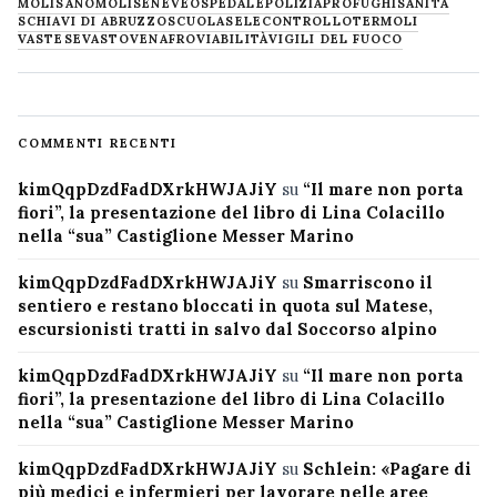
MOLISANO
MOLISE
NEVE
OSPEDALE
POLIZIA
PROFUGHI
SANITÀ
SCHIAVI DI ABRUZZO
SCUOLA
SELECONTROLLO
TERMOLI
VASTESE
VASTO
VENAFRO
VIABILITÀ
VIGILI DEL FUOCO
COMMENTI RECENTI
kimQqpDzdFadDXrkHWJAJiY
su
“Il mare non porta
fiori”, la presentazione del libro di Lina Colacillo
nella “sua” Castiglione Messer Marino
kimQqpDzdFadDXrkHWJAJiY
su
Smarriscono il
sentiero e restano bloccati in quota sul Matese,
escursionisti tratti in salvo dal Soccorso alpino
kimQqpDzdFadDXrkHWJAJiY
su
“Il mare non porta
fiori”, la presentazione del libro di Lina Colacillo
nella “sua” Castiglione Messer Marino
kimQqpDzdFadDXrkHWJAJiY
su
Schlein: «Pagare di
più medici e infermieri per lavorare nelle aree