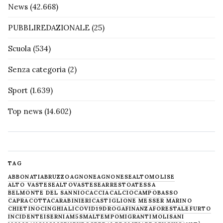
News
(42.668)
PUBBLIREDAZIONALE
(25)
Scuola
(534)
Senza categoria
(2)
Sport
(1.639)
Top news
(14.602)
TAG
ABBONATI
ABRUZZO
AGNONE
AGNONESE
ALTOMOLISE
ALTO VASTESE
ALTOVASTESE
ARRESTO
ATESSA
BELMONTE DEL SANNIO
CACCIA
CALCIO
CAMPOBASSO
CAPRACOTTA
CARABINIERI
CASTIGLIONE MESSER MARINO
CHIETINO
CINGHIALI
COVID19
DROGA
FINANZA
FORESTALE
FURTO
INCIDENTE
ISERNIA
M5S
MALTEMPO
MIGRANTI
MOLISANI