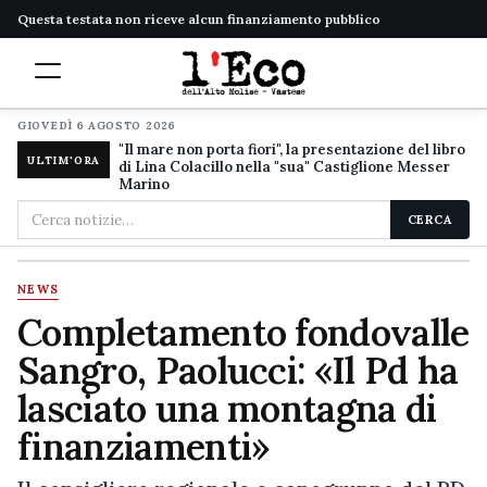
Questa testata non riceve alcun finanziamento pubblico
GIOVEDÌ 6 AGOSTO 2026
"Il mare non porta fiori", la presentazione del libro
ULTIM'ORA
di Lina Colacillo nella "sua" Castiglione Messer
Marino
Cerca
CERCA
nel
sito
NEWS
Completamento fondovalle
Sangro, Paolucci: «Il Pd ha
lasciato una montagna di
finanziamenti»