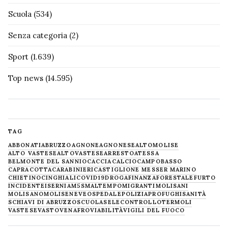
Scuola
(534)
Senza categoria
(2)
Sport
(1.639)
Top news
(14.595)
TAG
ABBONATI
ABRUZZO
AGNONE
AGNONESE
ALTOMOLISE
ALTO VASTESE
ALTOVASTESE
ARRESTO
ATESSA
BELMONTE DEL SANNIO
CACCIA
CALCIO
CAMPOBASSO
CAPRACOTTA
CARABINIERI
CASTIGLIONE MESSER MARINO
CHIETINO
CINGHIALI
COVID19
DROGA
FINANZA
FORESTALE
FURTO
INCIDENTE
ISERNIA
M5S
MALTEMPO
MIGRANTI
MOLISANI
MOLISANO
MOLISE
NEVE
OSPEDALE
POLIZIA
PROFUGHI
SANITÀ
SCHIAVI DI ABRUZZO
SCUOLA
SELECONTROLLO
TERMOLI
VASTESE
VASTO
VENAFRO
VIABILITÀ
VIGILI DEL FUOCO