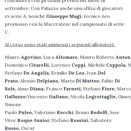
concluderà con gli esami previsti nel mese di
settembre. Con Palazzo anche una sfilza di giocatori
ex serie A, nonché
Giuseppe Magi
, tecnico neo
promosso con la Maceratese nel campionato di serie
C.
Al corso sono stati ammessi i seguenti allenatori:
Mauro
Agovino,
Luca
Altomare,
Mauro Roberto
Antoni
Domenico
Citarelli,
Lorenzo
Coppi,
Michele
Coppola,
N
Stefano
De Angelis,
Ermilio
De Leo,
Ivan
Del
Prato,
Alessio
Delpiano,
Marta
Di Matteo,
Fabio
Di
Sole,
Aimo
Diana,
Franco
Farneti,
Stefano
Fiore,
Marc
Galluzzo,
Vincenzo
Italiano,
Nicola
Legrottaglie,
Gius
Simone
Paolo
Puleo,
Valeriano
Recchi,
Bruno
Redolfi,
Jose
Vitor
Roque Junior,
Stefano
Rossini,
Salvatore
Russo,
Oscar