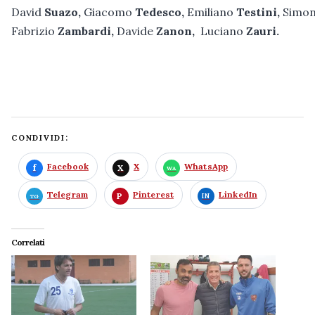
David
Suazo,
Giacomo
Tedesco,
Emiliano
Testini,
Simo
Fabrizio
Zambardi,
Davide
Zanon,
Luciano
Zauri.
CONDIVIDI:
Facebook
X
WhatsApp
Telegram
Pinterest
LinkedIn
Correlati