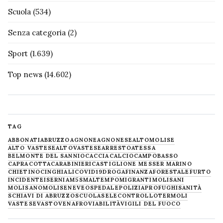
Scuola
(534)
Senza categoria
(2)
Sport
(1.639)
Top news
(14.602)
TAG
ABBONATI
ABRUZZO
AGNONE
AGNONESE
ALTOMOLISE
ALTO VASTESE
ALTOVASTESE
ARRESTO
ATESSA
BELMONTE DEL SANNIO
CACCIA
CALCIO
CAMPOBASSO
CAPRACOTTA
CARABINIERI
CASTIGLIONE MESSER MARINO
CHIETINO
CINGHIALI
COVID19
DROGA
FINANZA
FORESTALE
FURTO
INCIDENTE
ISERNIA
M5S
MALTEMPO
MIGRANTI
MOLISANI
MOLISANO
MOLISE
NEVE
OSPEDALE
POLIZIA
PROFUGHI
SANITÀ
SCHIAVI DI ABRUZZO
SCUOLA
SELECONTROLLO
TERMOLI
VASTESE
VASTO
VENAFRO
VIABILITÀ
VIGILI DEL FUOCO