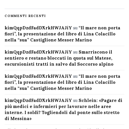
COMMENTI RECENTI
kimQqpDzdFadDXrkHWJAJiY
su
“Il mare non porta
fiori”, la presentazione del libro di Lina Colacillo
nella “sua” Castiglione Messer Marino
kimQqpDzdFadDXrkHWJAJiY
su
Smarriscono il
sentiero e restano bloccati in quota sul Matese,
escursionisti tratti in salvo dal Soccorso alpino
kimQqpDzdFadDXrkHWJAJiY
su
“Il mare non porta
fiori”, la presentazione del libro di Lina Colacillo
nella “sua” Castiglione Messer Marino
kimQqpDzdFadDXrkHWJAJiY
su
Schlein: «Pagare di
più medici e infermieri per lavorare nelle aree
interne. I soldi? Togliendoli dal ponte sullo stretto
di Messina»