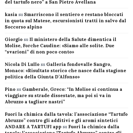
del tartufo nero” a San Pietro Avellana
kasia
su
Smarriscono il sentiero e restano bloccati
in quota sul Matese, escursionisti tratti in salvo dal
Soccorso alpino
Giorgio
su
Il ministero della Salute dimentica il
Molise, Forche Caudine: «Siamo alle solite. Due
“svarioni” di non poco conto»
Nicola Di Lullo
su
Galleria fondovalle Sangro,
Monaco: «Risultato storico che nasce dalla stagione
politica della Giunta D’Alfonso»
Pino
su
Gamberale, Greco: “In Molise si continua a
viaggiare su strade dissestate, ma poi si va in
Abruzzo a tagliare nastri”
Fuori la chimica dalla tavola: l’associazione “Tartufo
Abruzzo” contro gli additivi e gli aromi sintetici
ANDARE A TARTUFI app
su
Fuori la chimica dalla
tavola: l’associazione “Tartufo Abruzzo” contro gli