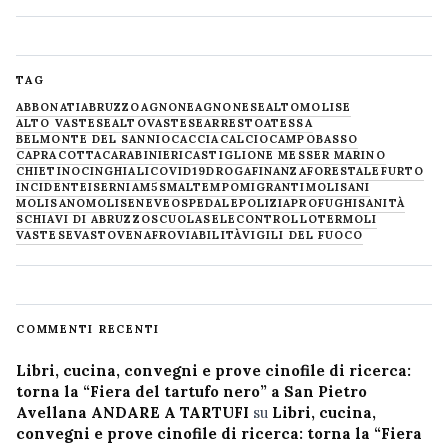
TAG
ABBONATI
ABRUZZO
AGNONE
AGNONESE
ALTOMOLISE
ALTO VASTESE
ALTOVASTESE
ARRESTO
ATESSA
BELMONTE DEL SANNIO
CACCIA
CALCIO
CAMPOBASSO
CAPRACOTTA
CARABINIERI
CASTIGLIONE MESSER MARINO
CHIETINO
CINGHIALI
COVID19
DROGA
FINANZA
FORESTALE
FURTO
INCIDENTE
ISERNIA
M5S
MALTEMPO
MIGRANTI
MOLISANI
MOLISANO
MOLISE
NEVE
OSPEDALE
POLIZIA
PROFUGHI
SANITÀ
SCHIAVI DI ABRUZZO
SCUOLA
SELECONTROLLO
TERMOLI
VASTESE
VASTO
VENAFRO
VIABILITÀ
VIGILI DEL FUOCO
COMMENTI RECENTI
Libri, cucina, convegni e prove cinofile di ricerca:
torna la “Fiera del tartufo nero” a San Pietro
Avellana ANDARE A TARTUFI
su
Libri, cucina,
convegni e prove cinofile di ricerca: torna la “Fiera