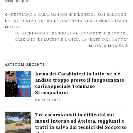
casa
tamponi
Navigazione
«RESTIAMO A CASA, MA NON IN SILENZIO»: DAI BALCONE
post
LA PROTESTA CONTRO LA GESTIONE DELL’EMERGENZA IN
MOLISE
IL LOCKDOWN STRANGOLA ALLEVAMENTI E SETTORE
CASEARIO, DI LUCENTE LANCIA LA “RETE DEL LATTE”
MADE IN MOLISE
ARTICOLI RECENTI
Arma dei Carabinieri in lutto: se n’è
andato troppo presto il luogotenente
carica speciale Tommaso
Stracqualursi
06 AGO 2026
Tre escursionisti in difficoltà sui
monti intorno ad Ateleta, raggiunti e
tratti in salvo dai tecnici del Soccorso