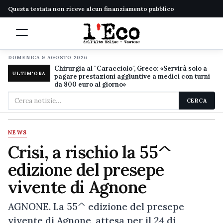
Questa testata non riceve alcun finanziamento pubblico
DOMENICA 9 AGOSTO 2026
Chirurgia al "Caracciolo", Greco: «Servirà solo a
ULTIM'ORA
pagare prestazioni aggiuntive a medici con turni
da 800 euro al giorno»
Cerca
CERCA
nel
sito
NEWS
Crisi, a rischio la 55^
edizione del presepe
vivente di Agnone
AGNONE. La 55^ edizione del presepe
vivente di Agnone, attesa per il 24 di