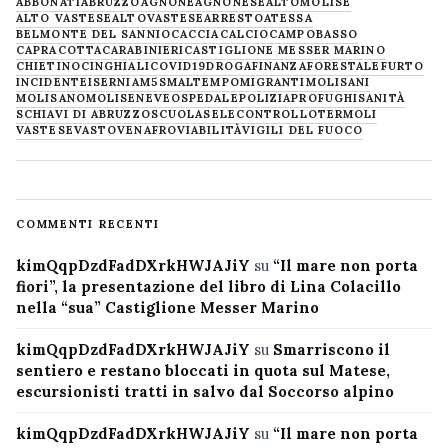
ABBONATI
ABRUZZO
AGNONE
AGNONESE
ALTOMOLISE
ALTO VASTESE
ALTOVASTESE
ARRESTO
ATESSA
BELMONTE DEL SANNIO
CACCIA
CALCIO
CAMPOBASSO
CAPRACOTTA
CARABINIERI
CASTIGLIONE MESSER MARINO
CHIETINO
CINGHIALI
COVID19
DROGA
FINANZA
FORESTALE
FURTO
INCIDENTE
ISERNIA
M5S
MALTEMPO
MIGRANTI
MOLISANI
MOLISANO
MOLISE
NEVE
OSPEDALE
POLIZIA
PROFUGHI
SANITÀ
SCHIAVI DI ABRUZZO
SCUOLA
SELECONTROLLO
TERMOLI
VASTESE
VASTO
VENAFRO
VIABILITÀ
VIGILI DEL FUOCO
COMMENTI RECENTI
kimQqpDzdFadDXrkHWJAJiY
su
“Il mare non porta
fiori”, la presentazione del libro di Lina Colacillo
nella “sua” Castiglione Messer Marino
kimQqpDzdFadDXrkHWJAJiY
su
Smarriscono il
sentiero e restano bloccati in quota sul Matese,
escursionisti tratti in salvo dal Soccorso alpino
kimQqpDzdFadDXrkHWJAJiY
su
“Il mare non porta