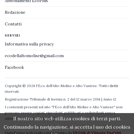
Abbonamenti EcoPlus
Redazione
Contatti
SERVIZI
Informativa sulla privacy
ecodellaltomolise@gmail.com
Facebook
Copyright © 2026 l'Eco dell'Alto Molise e Alto Vastese. Tutti i diritti
riservati.
Registrazione Tribunale di Isernia n. 2 del 12 marzo 2014 | Anno 12
I contenuti presenti sul sito "l'Eco dell'Alto Molise e Alto Vastese" non
possono essere copiati, riprodotti, pubblicati o redistribuiti senza
Il nostro sito web utilizza cookies di terzi parti.
autorizzazione espressa degli autori.
Continuando la navigazione, si accetta l uso dei cookies
Piattaforma web realizzata e gestita da
VPONE di Vittorio Paoletti