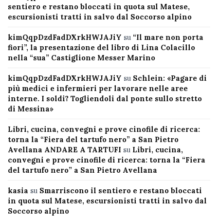
sentiero e restano bloccati in quota sul Matese,
escursionisti tratti in salvo dal Soccorso alpino
kimQqpDzdFadDXrkHWJAJiY
su
“Il mare non porta
fiori”, la presentazione del libro di Lina Colacillo
nella “sua” Castiglione Messer Marino
kimQqpDzdFadDXrkHWJAJiY
su
Schlein: «Pagare di
più medici e infermieri per lavorare nelle aree
interne. I soldi? Togliendoli dal ponte sullo stretto
di Messina»
Libri, cucina, convegni e prove cinofile di ricerca:
torna la “Fiera del tartufo nero” a San Pietro
Avellana ANDARE A TARTUFI
su
Libri, cucina,
convegni e prove cinofile di ricerca: torna la “Fiera
del tartufo nero” a San Pietro Avellana
kasia
su
Smarriscono il sentiero e restano bloccati
in quota sul Matese, escursionisti tratti in salvo dal
Soccorso alpino