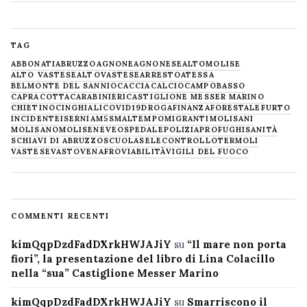
TAG
ABBONATI
ABRUZZO
AGNONE
AGNONESE
ALTOMOLISE
ALTO VASTESE
ALTOVASTESE
ARRESTO
ATESSA
BELMONTE DEL SANNIO
CACCIA
CALCIO
CAMPOBASSO
CAPRACOTTA
CARABINIERI
CASTIGLIONE MESSER MARINO
CHIETINO
CINGHIALI
COVID19
DROGA
FINANZA
FORESTALE
FURTO
INCIDENTE
ISERNIA
M5S
MALTEMPO
MIGRANTI
MOLISANI
MOLISANO
MOLISE
NEVE
OSPEDALE
POLIZIA
PROFUGHI
SANITÀ
SCHIAVI DI ABRUZZO
SCUOLA
SELECONTROLLO
TERMOLI
VASTESE
VASTO
VENAFRO
VIABILITÀ
VIGILI DEL FUOCO
COMMENTI RECENTI
kimQqpDzdFadDXrkHWJAJiY
su
“Il mare non porta
fiori”, la presentazione del libro di Lina Colacillo
nella “sua” Castiglione Messer Marino
kimQqpDzdFadDXrkHWJAJiY
su
Smarriscono il