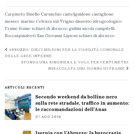
Carpineto Sinello
Carunchio
castelguidone
castiglione
messer marino
Celenza sul Trigno
dissesto idrogeologico
Fraine
fraine schiavi di abruzzo
guilmi
nicola campitelli
Roccaspinalveti
San Giovanni Lipioni
schiavi di abruzzo
Navigazione
ABRUZZO: DIECI MILIONI PER LA VIABILITÀ COMUNALE
post
DELLE AREE INTERNE
SFONDA UNA RINGHIERA E VOLA PER VENTI METRI:
MIRACOLATA UNA DONNA DI FRAINE
ARTICOLI RECENTI
Secondo weekend da bollino nero
sulla rete stradale, traffico in aumento:
le raccomandazioni dell’Anas
07 AGO 2026
Isernia con l’Abruzzo: la burocrazia