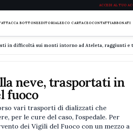
ACCEDI AL TUO A
L'ATTACCA BOTTONE
EDITORIALE
ECO CARTACEO
CONTATTI
ABBONATI
lla neve, trasportati in
el fuoco
orso vari trasporti di dializzati che
, per le cure del caso, l'ospedale. Per
tervento dei Vigili del Fuoco con un mezzo a