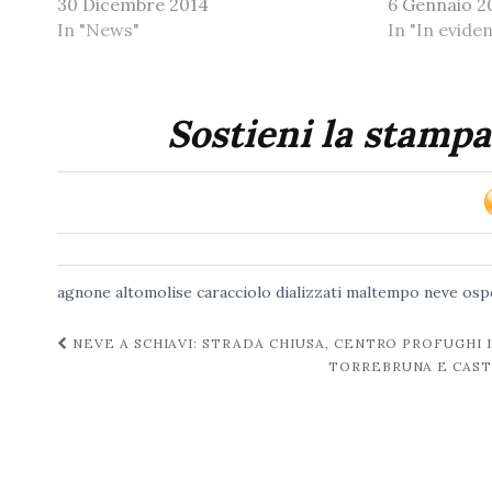
30 Dicembre 2014
6 Gennaio 2
In "News"
In "In evide
Sostieni la stampa
agnone
altomolise
caracciolo
dializzati
maltempo
neve
osp
Navigazione
NEVE A SCHIAVI: STRADA CHIUSA, CENTRO PROFUGHI
TORREBRUNA E CAST
post