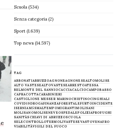
Scuola
(534)
Senza categoria
(2)
Sport
(1.639)
Top news
(14.597)
TAG
ABBONATI
ABRUZZO
AGNONE
AGNONESE
ALTOMOLISE
ALTO VASTESE
ALTOVASTESE
ARRESTO
ATESSA
BELMONTE DEL SANNIO
CACCIA
CALCIO
CAMPOBASSO
CAPRACOTTA
CARABINIERI
CASTIGLIONE MESSER MARINO
CHIETINO
CINGHIALI
COVID19
DROGA
FINANZA
FORESTALE
FURTO
INCIDENTE
ISERNIA
M5S
MALTEMPO
MIGRANTI
MOLISANI
MOLISANO
MOLISE
NEVE
OSPEDALE
POLIZIA
PROFUGHI
SANITÀ
SCHIAVI DI ABRUZZO
SCUOLA
le
SELECONTROLLO
TERMOLI
VASTESE
VASTO
VENAFRO
VIABILITÀ
VIGILI DEL FUOCO