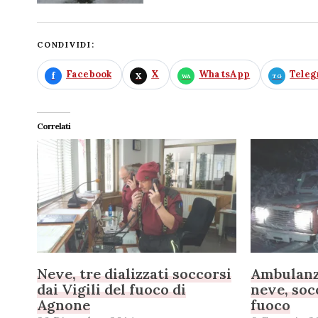
CONDIVIDI:
Facebook
X
WhatsApp
Tele
Correlati
Neve, tre dializzati soccorsi
Ambulanza
dai Vigili del fuoco di
neve, soc
Agnone
fuoco