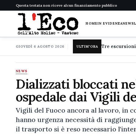
Questa testata non riceve alcun finanziamento pubblico
HOME
IN EVIDENZA
NEWS
GIOVEDÌ 6 AGOSTO 2026
ULTIM'ORA
NEWS
Dializzati bloccati ne
ospedale dai Vigili d
Vigili del Fuoco ancora al lavoro, in c
hanno urgenza necessità di raggiungere
il trasporto si è reso necessario l'in