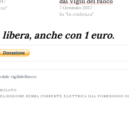
dai Vigili del fuoco
017
7 Gennaio 2017
nza"
In "In evidenza"
 libera, anche con 1 euro.
edale
vigilidelfuoco
 ISOLATO
ELGUIDONE SENZA CORRENTE ELETTRICA DAL POMERIGGIO DI