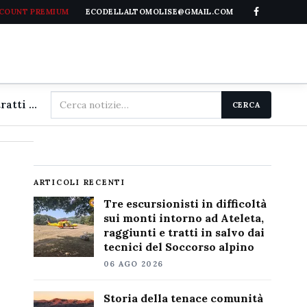
CCOUNT PREMIUM
ECODELLALTOMOLISE@GMAIL.COM
Cerca
Tre escursionisti in difficoltà sui monti intorno ad Ateleta, raggiunti e tratti in salvo dai tecnici del Soccorso alpino
CERCA
nel
sito
ARTICOLI RECENTI
Tre escursionisti in difficoltà
sui monti intorno ad Ateleta,
raggiunti e tratti in salvo dai
tecnici del Soccorso alpino
06 AGO 2026
Storia della tenace comunità