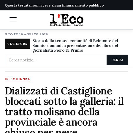
Questa testata non riceve alcun finanziamento pubblico
GIOVEDÌ 6 AGOSTO 2026
Storia della tenace comunità di Belmonte del
ULTIM'ORA
Sannio, domani la presentazione del libro del
giornalista Piero Di Primio
Cerca
CERCA
nel
sito
IN EVIDENZA
Dializzati di Castiglione
bloccati sotto la galleria: il
tratto molisano della
provinciale è ancora
chiuso per neve