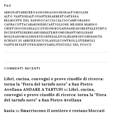
TAG
ABBONATI
ABRUZZO
AGNONE
AGNONESE
ALTOMOLISE
ALTO VASTESE
ALTOVASTESE
ARRESTO
ATESSA
BELMONTE DEL SANNIO
CACCIA
CALCIO
CAMPOBASSO
CAPRACOTTA
CARABINIERI
CASTIGLIONE MESSER MARINO
CHIETINO
CINGHIALI
COVID19
DROGA
FINANZA
FORESTALE
FURTO
INCIDENTE
ISERNIA
M5S
MALTEMPO
MIGRANTI
MOLISANI
MOLISANO
MOLISE
NEVE
OSPEDALE
POLIZIA
PROFUGHI
SANITÀ
SCHIAVI DI ABRUZZO
SCUOLA
SELECONTROLLO
TERMOLI
VASTESE
VASTO
VENAFRO
VIABILITÀ
VIGILI DEL FUOCO
COMMENTI RECENTI
Libri, cucina, convegni e prove cinofile di ricerca:
torna la “Fiera del tartufo nero” a San Pietro
Avellana ANDARE A TARTUFI
su
Libri, cucina,
convegni e prove cinofile di ricerca: torna la “Fiera
del tartufo nero” a San Pietro Avellana
kasia
su
Smarriscono il sentiero e restano bloccati