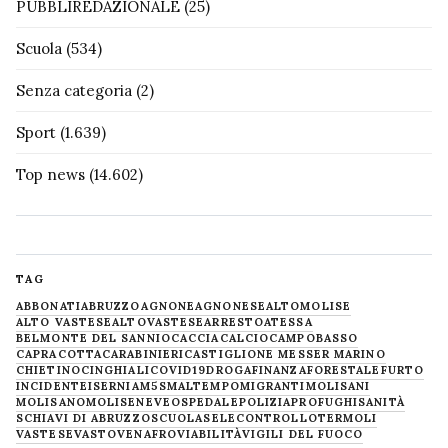
PUBBLIREDAZIONALE
(25)
Scuola
(534)
Senza categoria
(2)
Sport
(1.639)
Top news
(14.602)
TAG
ABBONATI
ABRUZZO
AGNONE
AGNONESE
ALTOMOLISE
ALTO VASTESE
ALTOVASTESE
ARRESTO
ATESSA
BELMONTE DEL SANNIO
CACCIA
CALCIO
CAMPOBASSO
CAPRACOTTA
CARABINIERI
CASTIGLIONE MESSER MARINO
CHIETINO
CINGHIALI
COVID19
DROGA
FINANZA
FORESTALE
FURTO
INCIDENTE
ISERNIA
M5S
MALTEMPO
MIGRANTI
MOLISANI
MOLISANO
MOLISE
NEVE
OSPEDALE
POLIZIA
PROFUGHI
SANITÀ
SCHIAVI DI ABRUZZO
SCUOLA
SELECONTROLLO
TERMOLI
VASTESE
VASTO
VENAFRO
VIABILITÀ
VIGILI DEL FUOCO