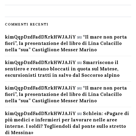
COMMENTI RECENTI
kimQqpDzdFadDXrkHWJAJiY
su
“Il mare non porta
fiori”, la presentazione del libro di Lina Colacillo
nella “sua” Castiglione Messer Marino
kimQqpDzdFadDXrkHWJAJiY
su
Smarriscono il
sentiero e restano bloccati in quota sul Matese,
escursionisti tratti in salvo dal Soccorso alpino
kimQqpDzdFadDXrkHWJAJiY
su
“Il mare non porta
fiori”, la presentazione del libro di Lina Colacillo
nella “sua” Castiglione Messer Marino
kimQqpDzdFadDXrkHWJAJiY
su
Schlein: «Pagare di
più medici e infermieri per lavorare nelle aree
interne. I soldi? Togliendoli dal ponte sullo stretto
di Messina»