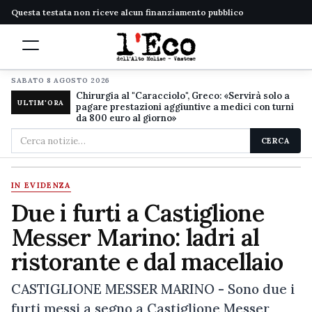
Questa testata non riceve alcun finanziamento pubblico
SABATO 8 AGOSTO 2026
Chirurgia al "Caracciolo", Greco: «Servirà solo a
ULTIM'ORA
pagare prestazioni aggiuntive a medici con turni
da 800 euro al giorno»
Cerca
CERCA
nel
sito
IN EVIDENZA
Due i furti a Castiglione
Messer Marino: ladri al
ristorante e dal macellaio
CASTIGLIONE MESSER MARINO - Sono due i
furti messi a segno a Castiglione Messer