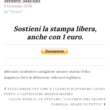
Messer Marino
5 Gennaio 2018
In "News"
Sostieni la stampa libera,
anche con 1 euro.
abbonati
carabinieri
castiglione messer marino
felice
magnacca
furti in abitazione
videosorveglianza
Navigazione
TELECAMERE OFF LINE E I LADRI SI SCATENANO: ALTRO
post
FURTO A CASTIGLIONE MESSER MARINO
CALCIO SERIE D, DE STEFANO: “L’OLYMPIA UNA GRANDE
FAMIGLIA. GRAZIE DI TUTTO”