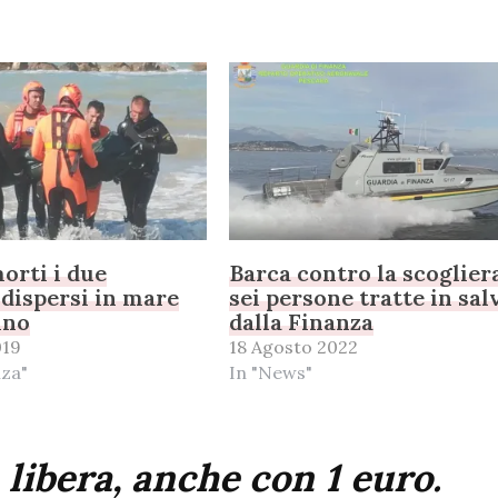
orti i due
Barca contro la scoglier
 dispersi in mare
sei persone tratte in sal
ino
dalla Finanza
019
18 Agosto 2022
nza"
In "News"
 libera, anche con 1 euro.