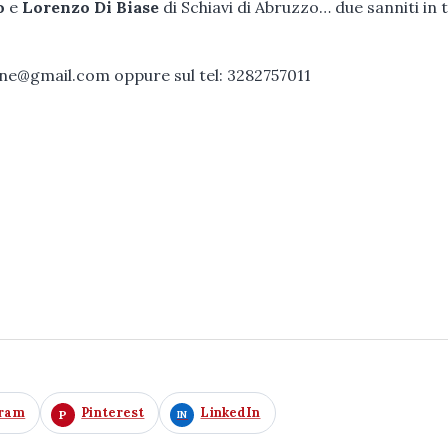
o
e
Lorenzo Di Biase
di Schiavi di Abruzzo… due sanniti in 
tone@gmail.com oppure sul tel: 3282757011
gram
Pinterest
LinkedIn