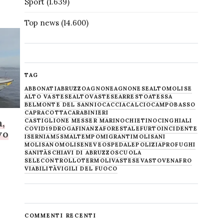
Sport
(1.639)
Top news
(14.600)
TAG
ABBONATI
ABRUZZO
AGNONE
AGNONESE
ALTOMOLISE
ALTO VASTESE
ALTOVASTESE
ARRESTO
ATESSA
BELMONTE DEL SANNIO
CACCIA
CALCIO
CAMPOBASSO
CAPRACOTTA
CARABINIERI
a,
CASTIGLIONE MESSER MARINO
CHIETINO
CINGHIALI
COVID19
DROGA
FINANZA
FORESTALE
FURTO
INCIDENTE
vo
ISERNIA
M5S
MALTEMPO
MIGRANTI
MOLISANI
MOLISANO
MOLISE
NEVE
OSPEDALE
POLIZIA
PROFUGHI
SANITÀ
SCHIAVI DI ABRUZZO
SCUOLA
SELECONTROLLO
TERMOLI
VASTESE
VASTO
VENAFRO
VIABILITÀ
VIGILI DEL FUOCO
COMMENTI RECENTI