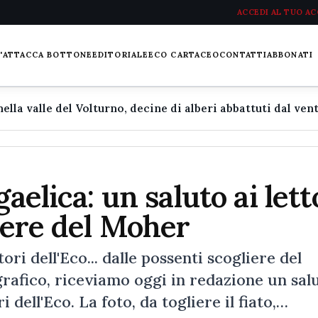
ACCEDI AL TUO A
L'ATTACCA BOTTONE
EDITORIALE
ECO CARTACEO
CONTATTI
ABBONATI
aelica: un saluto ai lett
liere del Moher
tori dell'Eco... dalle possenti scogliere del
rafico, riceviamo oggi in redazione un sal
i dell'Eco. La foto, da togliere il fiato,…