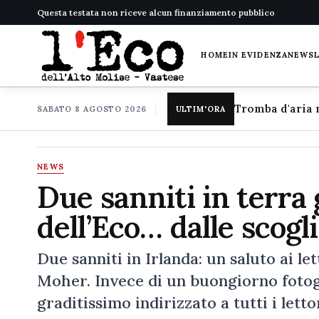
Questa testata non riceve alcun finanziamento pubblico
HOME
IN EVIDENZA
NEWS
SABATO 8 AGOSTO 2026
ULTIM'ORA
NEWS
Due sanniti in terra g
dell’Eco… dalle scog
Due sanniti in Irlanda: un saluto ai let
Moher. Invece di un buongiorno fotog
graditissimo indirizzato a tutti i lettor