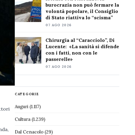
burocrazia non può fermare la
volontà popolare, il Consiglio
di Stato riattiva lo “scisma”
07 AGO 2026
Chirurgia al “Caracciolo”, Di
Lucente: «La sanità si difende
con i fatti, non con le
passerelle»
07 AGO 2026
CATEGORIE
Auguri
(1.117)
ttori
Cultura
(1.239)
anda,
Dal Cenacolo
(29)