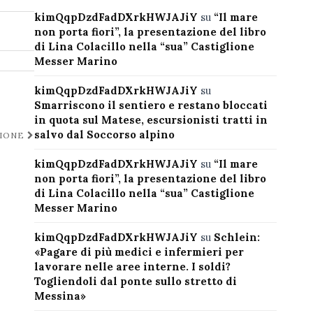
kimQqpDzdFadDXrkHWJAJiY
su
“Il mare
non porta fiori”, la presentazione del libro
di Lina Colacillo nella “sua” Castiglione
Messer Marino
kimQqpDzdFadDXrkHWJAJiY
su
Smarriscono il sentiero e restano bloccati
in quota sul Matese, escursionisti tratti in
salvo dal Soccorso alpino
ZIONE
kimQqpDzdFadDXrkHWJAJiY
su
“Il mare
non porta fiori”, la presentazione del libro
di Lina Colacillo nella “sua” Castiglione
Messer Marino
kimQqpDzdFadDXrkHWJAJiY
su
Schlein:
«Pagare di più medici e infermieri per
lavorare nelle aree interne. I soldi?
Togliendoli dal ponte sullo stretto di
Messina»