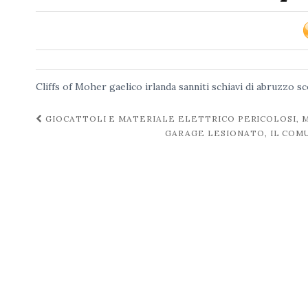
Cliffs of Moher
gaelico
irlanda
sanniti
schiavi di abruzzo
sc
Navigazione
GIOCATTOLI E MATERIALE ELETTRICO PERICOLOSI, 
GARAGE LESIONATO, IL COMU
post