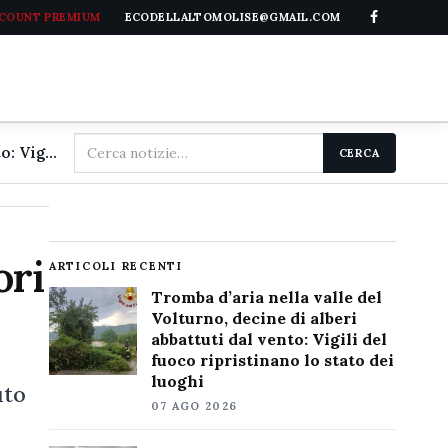
CCOUNT PREMIUM
ECODELLALTOMOLISE@GMAIL.COM
Cerca
Tromba d'aria nella valle del Volturno, decine di alberi abbattuti dal vento: Vigili del fuoco ripristinano lo stato dei luoghi
CERCA
nel
sito
ori
ARTICOLI RECENTI
Tromba d’aria nella valle del
Volturno, decine di alberi
abbattuti dal vento: Vigili del
fuoco ripristinano lo stato dei
luoghi
uto
07 AGO 2026