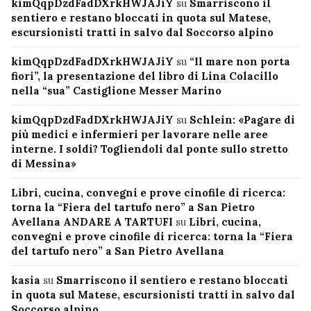
kimQqpDzdFadDXrkHWJAJiY
su
Smarriscono il
sentiero e restano bloccati in quota sul Matese,
escursionisti tratti in salvo dal Soccorso alpino
kimQqpDzdFadDXrkHWJAJiY
su
“Il mare non porta
fiori”, la presentazione del libro di Lina Colacillo
nella “sua” Castiglione Messer Marino
kimQqpDzdFadDXrkHWJAJiY
su
Schlein: «Pagare di
più medici e infermieri per lavorare nelle aree
interne. I soldi? Togliendoli dal ponte sullo stretto
di Messina»
Libri, cucina, convegni e prove cinofile di ricerca:
torna la “Fiera del tartufo nero” a San Pietro
Avellana ANDARE A TARTUFI
su
Libri, cucina,
convegni e prove cinofile di ricerca: torna la “Fiera
del tartufo nero” a San Pietro Avellana
kasia
su
Smarriscono il sentiero e restano bloccati
in quota sul Matese, escursionisti tratti in salvo dal
Soccorso alpino