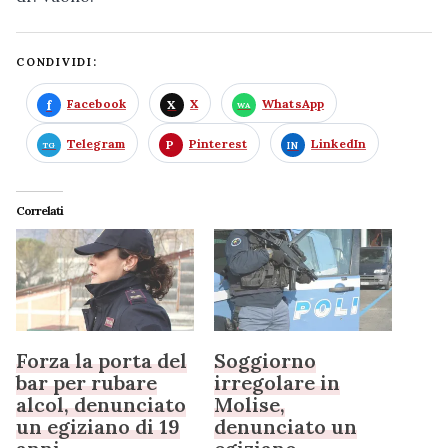
CONDIVIDI:
Facebook
X
WhatsApp
Telegram
Pinterest
LinkedIn
Correlati
Forza la porta del
Soggiorno
bar per rubare
irregolare in
alcol, denunciato
Molise,
un egiziano di 19
denunciato un