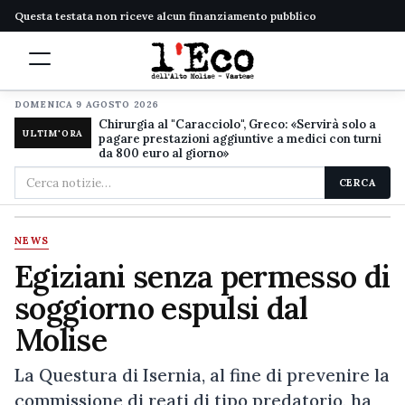
Questa testata non riceve alcun finanziamento pubblico
DOMENICA 9 AGOSTO 2026
Chirurgia al "Caracciolo", Greco: «Servirà solo a
ULTIM'ORA
pagare prestazioni aggiuntive a medici con turni
da 800 euro al giorno»
Cerca
CERCA
nel
sito
NEWS
Egiziani senza permesso di
soggiorno espulsi dal
Molise
La Questura di Isernia, al fine di prevenire la
commissione di reati di tipo predatorio, ha