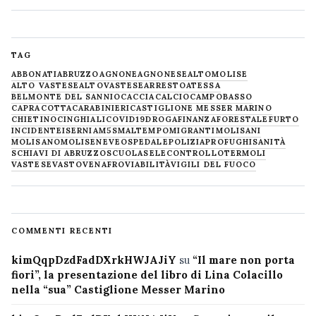
TAG
ABBONATI
ABRUZZO
AGNONE
AGNONESE
ALTOMOLISE
ALTO VASTESE
ALTOVASTESE
ARRESTO
ATESSA
BELMONTE DEL SANNIO
CACCIA
CALCIO
CAMPOBASSO
CAPRACOTTA
CARABINIERI
CASTIGLIONE MESSER MARINO
CHIETINO
CINGHIALI
COVID19
DROGA
FINANZA
FORESTALE
FURTO
INCIDENTE
ISERNIA
M5S
MALTEMPO
MIGRANTI
MOLISANI
MOLISANO
MOLISE
NEVE
OSPEDALE
POLIZIA
PROFUGHI
SANITÀ
SCHIAVI DI ABRUZZO
SCUOLA
SELECONTROLLO
TERMOLI
VASTESE
VASTO
VENAFRO
VIABILITÀ
VIGILI DEL FUOCO
COMMENTI RECENTI
kimQqpDzdFadDXrkHWJAJiY
su
“Il mare non porta
fiori”, la presentazione del libro di Lina Colacillo
nella “sua” Castiglione Messer Marino