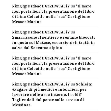
kimQqpDzdFadDXrkHWJAJiY
su
“Il mare
non porta fiori”, la presentazione del libro
di Lina Colacillo nella “sua” Castiglione
Messer Marino
kimQqpDzdFadDXrkHWJAJiY
su
Smarriscono il sentiero e restano bloccati
in quota sul Matese, escursionisti tratti in
salvo dal Soccorso alpino
kimQqpDzdFadDXrkHWJAJiY
su
“Il mare
non porta fiori”, la presentazione del libro
di Lina Colacillo nella “sua” Castiglione
Messer Marino
kimQqpDzdFadDXrkHWJAJiY
su
Schlein:
«Pagare di più medici e infermieri per
lavorare nelle aree interne. I soldi?
Togliendoli dal ponte sullo stretto di
Messina»