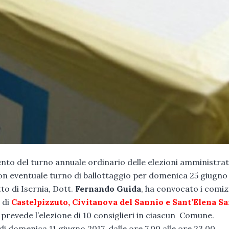
mento del turno annuale ordinario delle elezioni amministrat
con eventuale turno di ballottaggio per domenica 25 giugno 
tto di Isernia, Dott.
Fernando Guida
, ha convocato i comiz
 di
Castelpizzuto, Civitanova del Sannio e Sant’Elena S
revede l’elezione di 10 consiglieri in ciascun Comune.
i domenica 11 giugno 2017, dalle ore 7.00 alle ore 23.00.