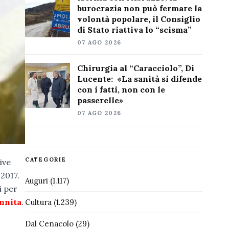
burocrazia non può fermare la
volontà popolare, il Consiglio
di Stato riattiva lo “scisma”
07 AGO 2026
Chirurgia al “Caracciolo”, Di
Lucente: «La sanità si difende
con i fatti, non con le
passerelle»
07 AGO 2026
CATEGORIE
ive
2017.
Auguri
(1.117)
i per
annita
.
Cultura
(1.239)
Dal Cenacolo
(29)