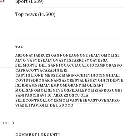
Sport
(1.639)
Top news
(14.600)
TAG
ABBONATI
ABRUZZO
AGNONE
AGNONESE
ALTOMOLISE
ALTO VASTESE
ALTOVASTESE
ARRESTO
ATESSA
BELMONTE DEL SANNIO
CACCIA
CALCIO
CAMPOBASSO
CAPRACOTTA
CARABINIERI
CASTIGLIONE MESSER MARINO
CHIETINO
CINGHIALI
COVID19
DROGA
FINANZA
FORESTALE
FURTO
INCIDENTE
ISERNIA
M5S
MALTEMPO
MIGRANTI
MOLISANI
MOLISANO
MOLISE
NEVE
OSPEDALE
POLIZIA
PROFUGHI
SANITÀ
SCHIAVI DI ABRUZZO
SCUOLA
SELECONTROLLO
TERMOLI
VASTESE
VASTO
VENAFRO
VIABILITÀ
VIGILI DEL FUOCO
ETINO
COMMENTI RECENTI