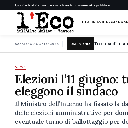
Questa testata non riceve alcun finanziamento pubblico
HOME
IN EVIDENZA
NEWS
SABATO 8 AGOSTO 2026
ULTIM'ORA
NEWS
Elezioni l’11 giugno:
eleggono il sindaco
Il Ministro dell’Interno ha fissato la
delle elezioni amministrative per dome
eventuale turno di ballottaggio per 