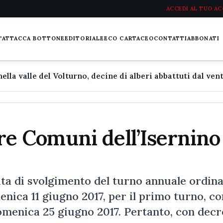
ACCEDI AL TUO A
L'ATTACCA BOTTONE
EDITORIALE
ECO CARTACEO
CONTATTI
ABBONATI
 tre Comuni dell’Isernino
 data di svolgimento del turno annuale ordin
nica 11 giugno 2017, per il primo turno, co
domenica 25 giugno 2017. Pertanto, con dec