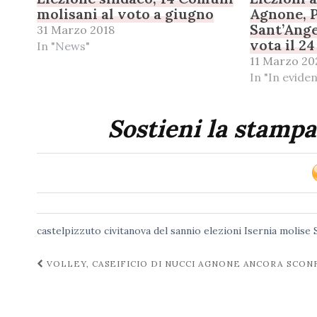
molisani al voto a giugno
Agnone, P
Sant’Ange
31 Marzo 2018
vota il 2
In "News"
11 Marzo 20
In "In evide
Sostieni la stampa
castelpizzuto
civitanova del sannio
elezioni
Isernia
molise
Navigazione
VOLLEY, CASEIFICIO DI NUCCI AGNONE ANCORA SCO
post