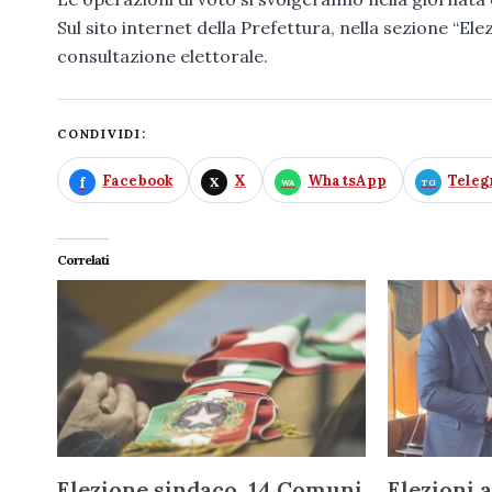
Sul sito internet della Prefettura, nella sezione “Elez
consultazione elettorale.
CONDIVIDI:
Facebook
X
WhatsApp
Tele
Correlati
Elezione sindaco, 14 Comuni
Elezioni 