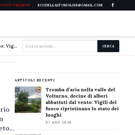
CCOUNT PREMIUM
ECODELLALTOMOLISE@GMAIL.COM
Cerca
Tromba d'aria nella valle del Volturno, decine di alberi abbattuti dal vento: Vigili del fuoco ripristinano lo stato dei luoghi
CERCA
nel
sito
ARTICOLI RECENTI
Tromba d’aria nella valle del
Volturno, decine di alberi
abbattuti dal vento: Vigili del
ario
fuoco ripristinano lo stato dei
luoghi
n
07 AGO 2026
reto…