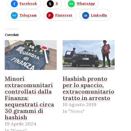
Facebook
X
WhatsApp
Telegram
Pinterest
LinkedIn
Correlati
Minori
Hashish pronto
extracomunitari
per lo spaccio,
controllati dalla
extracomunitario
Finanza:
tratto in arresto
sequestrati circa
10 Agosto 2019
30 grammi di
In "News"
hashish
19 Aprile 2024
In "News"