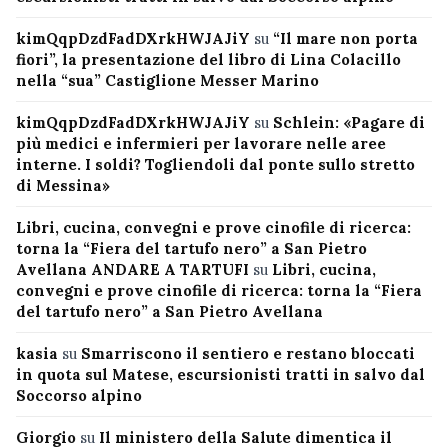
kimQqpDzdFadDXrkHWJAJiY
su
“Il mare non porta
fiori”, la presentazione del libro di Lina Colacillo
nella “sua” Castiglione Messer Marino
kimQqpDzdFadDXrkHWJAJiY
su
Schlein: «Pagare di
più medici e infermieri per lavorare nelle aree
interne. I soldi? Togliendoli dal ponte sullo stretto
di Messina»
Libri, cucina, convegni e prove cinofile di ricerca:
torna la “Fiera del tartufo nero” a San Pietro
Avellana ANDARE A TARTUFI
su
Libri, cucina,
convegni e prove cinofile di ricerca: torna la “Fiera
del tartufo nero” a San Pietro Avellana
kasia
su
Smarriscono il sentiero e restano bloccati
in quota sul Matese, escursionisti tratti in salvo dal
Soccorso alpino
Giorgio
su
Il ministero della Salute dimentica il