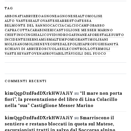
TAG
ABBONATI
ABRUZZO
AGNONE
AGNONESE
ALTOMOLISE
ALTO VASTESE
ALTOVASTESE
ARRESTO
ATESSA
BELMONTE DEL SANNIO
CACCIA
CALCIO
CAMPOBASSO
CAPRACOTTA
CARABINIERI
CASTIGLIONE MESSER MARINO
CHIETINO
CINGHIALI
COVID19
DROGA
FINANZA
FORESTALE
FURTO
INCIDENTE
ISERNIA
M5S
MALTEMPO
MIGRANTI
MOLISANI
MOLISANO
MOLISE
NEVE
OSPEDALE
POLIZIA
PROFUGHI
SANITÀ
SCHIAVI DI ABRUZZO
SCUOLA
SELECONTROLLO
TERMOLI
VASTESE
VASTO
VENAFRO
VIABILITÀ
VIGILI DEL FUOCO
COMMENTI RECENTI
kimQqpDzdFadDXrkHWJAJiY
su
“Il mare non porta
fiori”, la presentazione del libro di Lina Colacillo
nella “sua” Castiglione Messer Marino
kimQqpDzdFadDXrkHWJAJiY
su
Smarriscono il
sentiero e restano bloccati in quota sul Matese,
escursionisti tratti in salvo dal Soccorso alpino