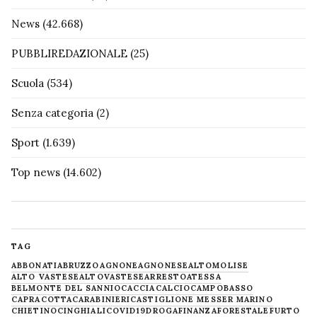
News
(42.668)
PUBBLIREDAZIONALE
(25)
Scuola
(534)
Senza categoria
(2)
Sport
(1.639)
Top news
(14.602)
TAG
ABBONATI
ABRUZZO
AGNONE
AGNONESE
ALTOMOLISE
ALTO VASTESE
ALTOVASTESE
ARRESTO
ATESSA
BELMONTE DEL SANNIO
CACCIA
CALCIO
CAMPOBASSO
CAPRACOTTA
CARABINIERI
CASTIGLIONE MESSER MARINO
CHIETINO
CINGHIALI
COVID19
DROGA
FINANZA
FORESTALE
FURTO