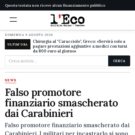
Questa testata non riceve alcun finanziamento pubblico
DOMENICA 9 AGOSTO 2026
Chirurgia al "Caracciolo", Greco: «Servirà solo a
ULTIM'ORA
pagare prestazioni aggiuntive a medici con turni
da 800 euro al giorno»
Cerca
CERCA
nel
sito
NEWS
Falso promotore
finanziario smascherato
dai Carabinieri
Falso promotore finanziario smascherato dai
Carabinieri. I militari per incastrarlo si sono