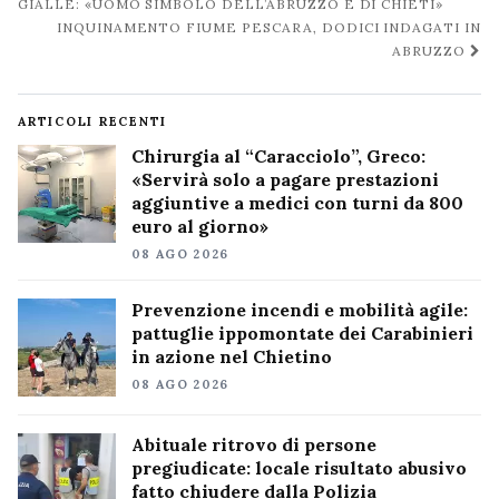
post
GIALLE: «UOMO SIMBOLO DELL’ABRUZZO E DI CHIETI»
INQUINAMENTO FIUME PESCARA, DODICI INDAGATI IN
ABRUZZO
ARTICOLI RECENTI
Chirurgia al “Caracciolo”, Greco:
«Servirà solo a pagare prestazioni
aggiuntive a medici con turni da 800
euro al giorno»
08 AGO 2026
Prevenzione incendi e mobilità agile:
pattuglie ippomontate dei Carabinieri
in azione nel Chietino
08 AGO 2026
Abituale ritrovo di persone
pregiudicate: locale risultato abusivo
fatto chiudere dalla Polizia