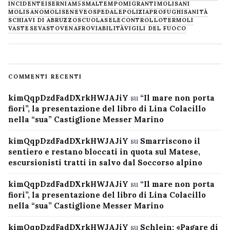
INCIDENTE
ISERNIA
M5S
MALTEMPO
MIGRANTI
MOLISANI
MOLISANO
MOLISE
NEVE
OSPEDALE
POLIZIA
PROFUGHI
SANITÀ
SCHIAVI DI ABRUZZO
SCUOLA
SELECONTROLLO
TERMOLI
VASTESE
VASTO
VENAFRO
VIABILITÀ
VIGILI DEL FUOCO
COMMENTI RECENTI
kimQqpDzdFadDXrkHWJAJiY
su
“Il mare non porta
fiori”, la presentazione del libro di Lina Colacillo
nella “sua” Castiglione Messer Marino
kimQqpDzdFadDXrkHWJAJiY
su
Smarriscono il
sentiero e restano bloccati in quota sul Matese,
escursionisti tratti in salvo dal Soccorso alpino
kimQqpDzdFadDXrkHWJAJiY
su
“Il mare non porta
fiori”, la presentazione del libro di Lina Colacillo
nella “sua” Castiglione Messer Marino
kimQqpDzdFadDXrkHWJAJiY
su
Schlein: «Pagare di