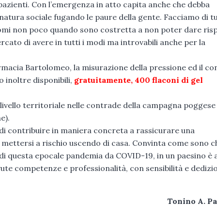
 pazienti. Con l’emergenza in atto capita anche che debba
i natura sociale fugando le paure della gente. Facciamo di t
omi non poco quando sono costretta a non poter dare risp
cato di avere in tutti i modi ma introvabili anche per la
rmacia Bartolomeo, la misurazione della pressione ed il co
 inoltre disponibili,
gratuitamente, 400 flaconi di gel
 livello territoriale nelle contrade della campagna poggese 
e).
 di contribuire in maniera concreta a rassicurare una
 mettersi a rischio uscendo di casa. Convinta come sono ch
 di questa epocale pandemia da COVID-19, in un paesino è
ute competenze e professionalità, con sensibilità e dedizi
Tonino A. P