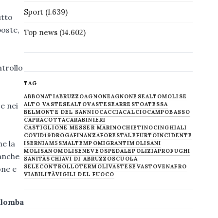
Sport
(1.639)
utto
oste,
Top news
(14.602)
ntrollo
TAG
ABBONATI
ABRUZZO
AGNONE
AGNONESE
ALTOMOLISE
e nei
ALTO VASTESE
ALTOVASTESE
ARRESTO
ATESSA
BELMONTE DEL SANNIO
CACCIA
CALCIO
CAMPOBASSO
CAPRACOTTA
CARABINIERI
CASTIGLIONE MESSER MARINO
CHIETINO
CINGHIALI
COVID19
DROGA
FINANZA
FORESTALE
FURTO
INCIDENTE
e la
ISERNIA
M5S
MALTEMPO
MIGRANTI
MOLISANI
MOLISANO
MOLISE
NEVE
OSPEDALE
POLIZIA
PROFUGHI
 anche
SANITÀ
SCHIAVI DI ABRUZZO
SCUOLA
SELECONTROLLO
TERMOLI
VASTESE
VASTO
VENAFRO
one e
VIABILITÀ
VIGILI DEL FUOCO
alomba