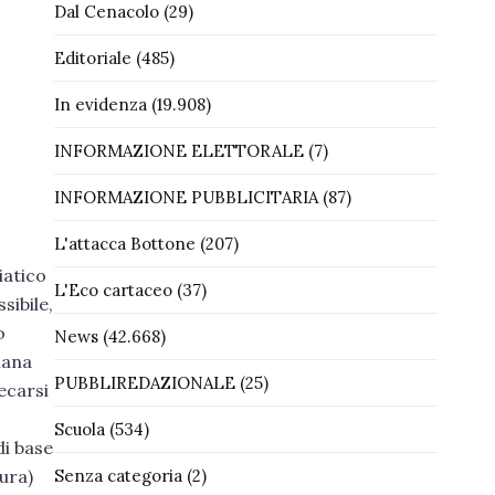
Dal Cenacolo
(29)
Editoriale
(485)
In evidenza
(19.908)
INFORMAZIONE ELETTORALE
(7)
INFORMAZIONE PUBBLICITARIA
(87)
L'attacca Bottone
(207)
iatico
L'Eco cartaceo
(37)
sibile,
o
News
(42.668)
mana
PUBBLIREDAZIONALE
(25)
ecarsi
Scuola
(534)
di base
tura)
Senza categoria
(2)