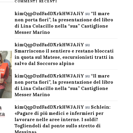
COMMENTI RECENTI
kimQqpDzdFadDXrkHWJAJiY
su
“Il mare
non porta fiori”, la presentazione del libro
di Lina Colacillo nella “sua” Castiglione
Messer Marino
kimQqpDzdFadDXrkHWJAJiY
su
Smarriscono il sentiero e restano bloccati
in quota sul Matese, escursionisti tratti in
salvo dal Soccorso alpino
kimQqpDzdFadDXrkHWJAJiY
su
“Il mare
non porta fiori”, la presentazione del libro
di Lina Colacillo nella “sua” Castiglione
Messer Marino
a
kimQqpDzdFadDXrkHWJAJiY
su
Schlein:
za
«Pagare di più medici e infermieri per
lavorare nelle aree interne. I soldi?
Togliendoli dal ponte sullo stretto di
Messina»