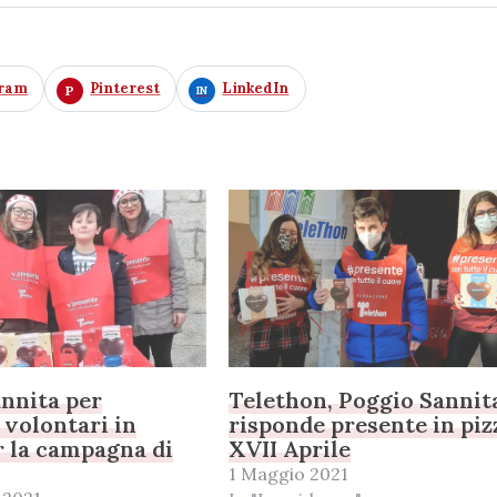
gram
Pinterest
LinkedIn
nnita per
Telethon, Poggio Sannit
 volontari in
risponde presente in piz
r la campagna di
XVII Aprile
1 Maggio 2021