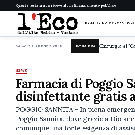
Questa testata non riceve alcun finanziamento pubblico
HOME
IN EVIDENZA
NEWS
SABATO 8 AGOSTO 2026
ULTIM'ORA
NEWS
Farmacia di Poggio Sa
disinfettante gratis 
POGGIO SANNITA - In piena emergenza
Poggio Sannita, dove grazie a Dio anco
comunque una forte esigenza di assist