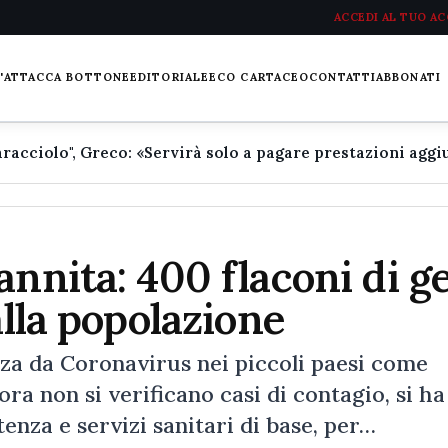
ACCEDI AL TUO A
L'ATTACCA BOTTONE
EDITORIALE
ECO CARTACEO
CONTATTI
ABBONATI
nnita: 400 flaconi di ge
alla popolazione
 da Coronavirus nei piccoli paesi come
ra non si verificano casi di contagio, si ha
enza e servizi sanitari di base, per…