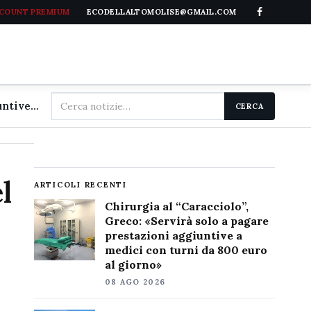
CCOUNT PREMIUM
ECODELLALTOMOLISE@GMAIL.COM
Cerca
Chirurgia al "Caracciolo", Greco: «Servirà solo a pagare prestazioni aggiuntive a medici con turni da 800 euro al giorno»
CERCA
nel
sito
l
ARTICOLI RECENTI
Chirurgia al “Caracciolo”,
Greco: «Servirà solo a pagare
prestazioni aggiuntive a
medici con turni da 800 euro
al giorno»
08 AGO 2026