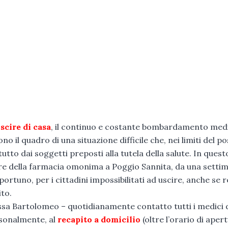
scire di casa
, il continuo e costante bombardamento med
 il quadro di una situazione difficile che, nei limiti del pos
tto dai soggetti preposti alla tutela della salute. In quest
re della farmacia omonima a Poggio Sannita, da una setti
rtuno, per i cittadini impossibilitati ad uscire, anche se r
ito.
essa Bartolomeo – quotidianamente contatto tutti i medici 
onalmente, al
recapito a domicilio
(oltre l’orario di aper