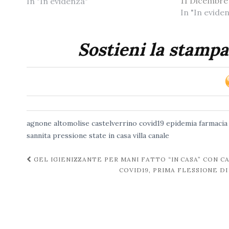
11 Dicembre
In "In evidenza"
In "In evide
Sostieni la stampa
agnone
altomolise
castelverrino
covid19
epidemia
farmacia
sannita
pressione
state in casa
villa canale
Navigazione
GEL IGIENIZZANTE PER MANI FATTO “IN CASA” CON 
COVID19, PRIMA FLESSIONE D
post