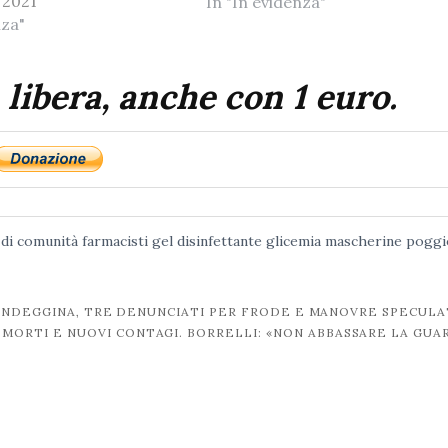
 2021
In "In evidenza"
nza"
 libera, anche con 1 euro.
 di comunità
farmacisti
gel disinfettante
glicemia
mascherine
poggi
CANDEGGINA, TRE DENUNCIATI PER FRODE E MANOVRE SPECULA
I MORTI E NUOVI CONTAGI. BORRELLI: «NON ABBASSARE LA GUA