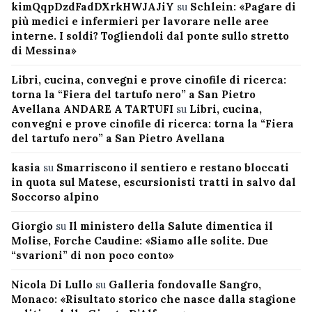
kimQqpDzdFadDXrkHWJAJiY
su
Schlein: «Pagare di
più medici e infermieri per lavorare nelle aree
interne. I soldi? Togliendoli dal ponte sullo stretto
di Messina»
Libri, cucina, convegni e prove cinofile di ricerca:
torna la “Fiera del tartufo nero” a San Pietro
Avellana ANDARE A TARTUFI
su
Libri, cucina,
convegni e prove cinofile di ricerca: torna la “Fiera
del tartufo nero” a San Pietro Avellana
kasia
su
Smarriscono il sentiero e restano bloccati
in quota sul Matese, escursionisti tratti in salvo dal
Soccorso alpino
Giorgio
su
Il ministero della Salute dimentica il
Molise, Forche Caudine: «Siamo alle solite. Due
“svarioni” di non poco conto»
Nicola Di Lullo
su
Galleria fondovalle Sangro,
Monaco: «Risultato storico che nasce dalla stagione