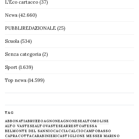
L'Eco cartaceo
(37)
News
(42.660)
PUBBLIREDAZIONALE
(25)
Scuola
(534)
Senza categoria
(2)
Sport
(1.639)
Top news
(14.599)
TAG
ABBONATI
ABRUZZO
AGNONE
AGNONESE
ALTOMOLISE
ALTO VASTESE
ALTOVASTESE
ARRESTO
ATESSA
BELMONTE DEL SANNIO
CACCIA
CALCIO
CAMPOBASSO
CAPRACOTTA
CARABINIERI
CASTIGLIONE MESSER MARINO