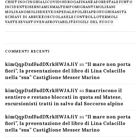
CHIETINO
CINGHIALI
COVID19
DROGA
FINANZA
FORESTALE
FURTO
INCIDENTE
ISERNIA
M5S
MALTEMPO
MIGRANTI
MOLISANI
MOLISANO
MOLISE
NEVE
OSPEDALE
POLIZIA
PROFUGHI
SANITÀ
SCHIAVI DI ABRUZZO
SCUOLA
SELECONTROLLO
TERMOLI
VASTESE
VASTO
VENAFRO
VIABILITÀ
VIGILI DEL FUOCO
COMMENTI RECENTI
kimQqpDzdFadDXrkHWJAJiY
su
“Il mare non porta
fiori”, la presentazione del libro di Lina Colacillo
nella “sua” Castiglione Messer Marino
kimQqpDzdFadDXrkHWJAJiY
su
Smarriscono il
sentiero e restano bloccati in quota sul Matese,
escursionisti tratti in salvo dal Soccorso alpino
kimQqpDzdFadDXrkHWJAJiY
su
“Il mare non porta
fiori”, la presentazione del libro di Lina Colacillo
nella “sua” Castiglione Messer Marino