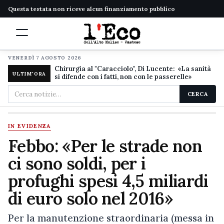
Questa testata non riceve alcun finanziamento pubblico
VENERDÌ 7 AGOSTO 2026
Chirurgia al "Caracciolo", Di Lucente: «La sanità
ULTIM'ORA
si difende con i fatti, non con le passerelle»
Cerca
CERCA
nel
sito
IN EVIDENZA
Febbo: «Per le strade non
ci sono soldi, per i
profughi spesi 4,5 miliardi
di euro solo nel 2016»
Per la manutenzione straordinaria (messa in