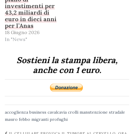
investimenti per
43,2 miliardi di
euro in dieci anni
per l’Anas
18 Giugno 2026
In "News"
Sostieni la stampa libera,
anche con 1 euro.
accoglienza
business
cavalcavia
crolli
manutenzione stradale
mauro febbo
migranti
profughi
Navigazione
IL CELLULARE PROVOCA IL TUMORE AL CERVELLO, ORA