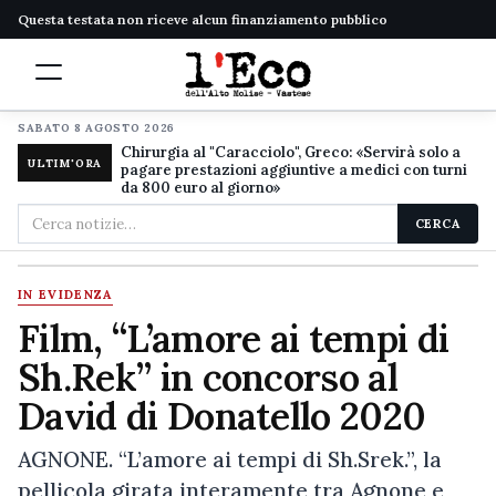
Questa testata non riceve alcun finanziamento pubblico
SABATO 8 AGOSTO 2026
Chirurgia al "Caracciolo", Greco: «Servirà solo a
ULTIM'ORA
pagare prestazioni aggiuntive a medici con turni
da 800 euro al giorno»
Cerca
CERCA
nel
sito
IN EVIDENZA
Film, “L’amore ai tempi di
Sh.Rek” in concorso al
David di Donatello 2020
AGNONE. “L’amore ai tempi di Sh.Srek.”, la
pellicola girata interamente tra Agnone e