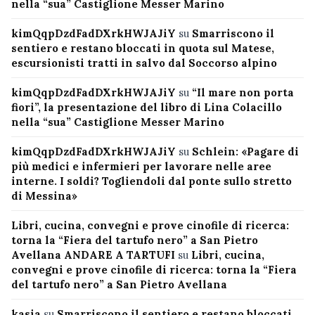
nella “sua” Castiglione Messer Marino
kimQqpDzdFadDXrkHWJAJiY
su
Smarriscono il
sentiero e restano bloccati in quota sul Matese,
escursionisti tratti in salvo dal Soccorso alpino
kimQqpDzdFadDXrkHWJAJiY
su
“Il mare non porta
fiori”, la presentazione del libro di Lina Colacillo
nella “sua” Castiglione Messer Marino
kimQqpDzdFadDXrkHWJAJiY
su
Schlein: «Pagare di
più medici e infermieri per lavorare nelle aree
interne. I soldi? Togliendoli dal ponte sullo stretto
di Messina»
Libri, cucina, convegni e prove cinofile di ricerca:
torna la “Fiera del tartufo nero” a San Pietro
Avellana ANDARE A TARTUFI
su
Libri, cucina,
convegni e prove cinofile di ricerca: torna la “Fiera
del tartufo nero” a San Pietro Avellana
kasia
su
Smarriscono il sentiero e restano bloccati