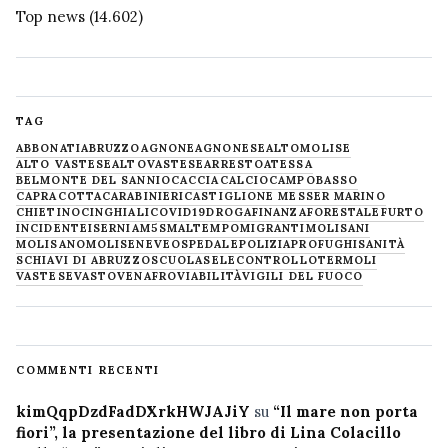
Top news
(14.602)
TAG
ABBONATI
ABRUZZO
AGNONE
AGNONESE
ALTOMOLISE
ALTO VASTESE
ALTOVASTESE
ARRESTO
ATESSA
BELMONTE DEL SANNIO
CACCIA
CALCIO
CAMPOBASSO
CAPRACOTTA
CARABINIERI
CASTIGLIONE MESSER MARINO
CHIETINO
CINGHIALI
COVID19
DROGA
FINANZA
FORESTALE
FURTO
INCIDENTE
ISERNIA
M5S
MALTEMPO
MIGRANTI
MOLISANI
MOLISANO
MOLISE
NEVE
OSPEDALE
POLIZIA
PROFUGHI
SANITÀ
SCHIAVI DI ABRUZZO
SCUOLA
SELECONTROLLO
TERMOLI
VASTESE
VASTO
VENAFRO
VIABILITÀ
VIGILI DEL FUOCO
COMMENTI RECENTI
kimQqpDzdFadDXrkHWJAJiY
su
“Il mare non porta
fiori”, la presentazione del libro di Lina Colacillo