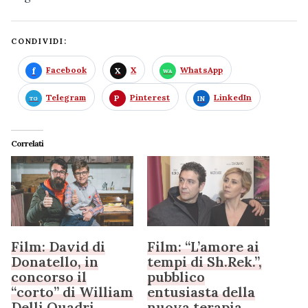
CONDIVIDI:
Facebook
X
WhatsApp
Telegram
Pinterest
LinkedIn
Correlati
Film: David di
Film: “L’amore ai
Donatello, in
tempi di Sh.Rek.”,
concorso il
pubblico
“corto” di William
entusiasta della
Delli Quadri
nuova terapia