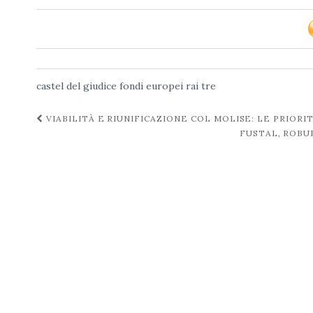
castel del giudice
fondi europei
rai tre
Navigazione
VIABILITÀ E RIUNIFICAZIONE COL MOLISE: LE PRIOR
FUSTAL, ROBU
post