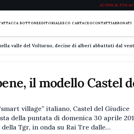
ACCEDI AL TUO A
L'ATTACCA BOTTONE
EDITORIALE
ECO CARTACEO
CONTATTI
ABBONATI
ene, il modello Castel d
rt village” italiano, Castel del Giudice
ista della puntata di domenica 30 aprile 201
della Tgr, in onda su Rai Tre dalle…