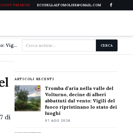
CCOUNT PREMIUM
ECODELLALTOMOLISE@GMAIL.COM
Cerca
Tromba d'aria nella valle del Volturno, decine di alberi abbattuti dal vento: Vigili del fuoco ripristinano lo stato dei luoghi
CERCA
nel
sito
el
ARTICOLI RECENTI
Tromba d’aria nella valle del
Volturno, decine di alberi
abbattuti dal vento: Vigili del
fuoco ripristinano lo stato dei
luoghi
7 di
07 AGO 2026