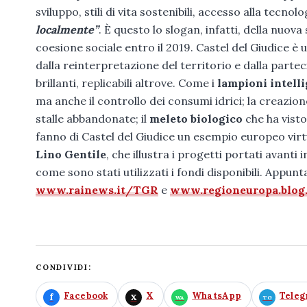
sviluppo, stili di vita sostenibili, accesso alla tecno
localmente”
. È questo lo slogan, infatti, della nuov
coesione sociale entro il 2019. Castel del Giudice 
dalla reinterpretazione del territorio e dalla parte
brillanti, replicabili altrove. Come i
lampioni intell
ma anche il controllo dei consumi idrici; la creazio
stalle abbandonate; il
meleto biologico
che ha visto
fanno di Castel del Giudice un esempio europeo virtu
Lino Gentile
, che illustra i progetti portati avanti 
come sono stati utilizzati i fondi disponibili. Appunt
www.rainews.it/TGR
e
www.regioneuropa.blog.r
CONDIVIDI:
Facebook
X
WhatsApp
Tele