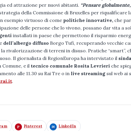
logia ed attrazione per nuovi abitanti.
“Pensare globalmente,
a strategia della Commissione di Bruxelles per riqualificare l
è un esempio virtuoso di come
politiche innovative,
che pa
cipazione delle persone che lo vivono, possano dar vita a so
igenti
installati in paese che permettono il risparmio ener
ne
dell’albergo diffuso
Borgo Tufi, recuperando vecchie ca
 la rivalorizzazione di terreni in disuso. Pratiche “smart”, c
oso. Il giornalista di RegionEuropa ha intervistato il
sind
in Comune, e il
tecnico comunale Rosita Levrieri
che spie
amento alle 11.30 su Rai Tre o in
live streaming
sul web ai si
ai.it
.
gram
Pinterest
LinkedIn