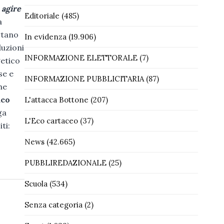
 agire
Editoriale
(485)
a
rtano
In evidenza
(19.906)
luzioni
INFORMAZIONE ELETTORALE
(7)
getico
se e
INFORMAZIONE PUBBLICITARIA
(87)
he
aco
L'attacca Bottone
(207)
ga
L'Eco cartaceo
(37)
ti:
News
(42.665)
PUBBLIREDAZIONALE
(25)
Scuola
(534)
Senza categoria
(2)