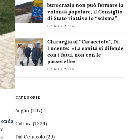
burocrazia non può fermare la
volontà popolare, il Consiglio
di Stato riattiva lo “scisma”
07 AGO 2026
Chirurgia al “Caracciolo”, Di
Lucente: «La sanità si difende
con i fatti, non con le
passerelle»
07 AGO 2026
CATEGORIE
Auguri
(1.117)
 onda
Cultura
(1.239)
re
Dal Cenacolo
(29)
re