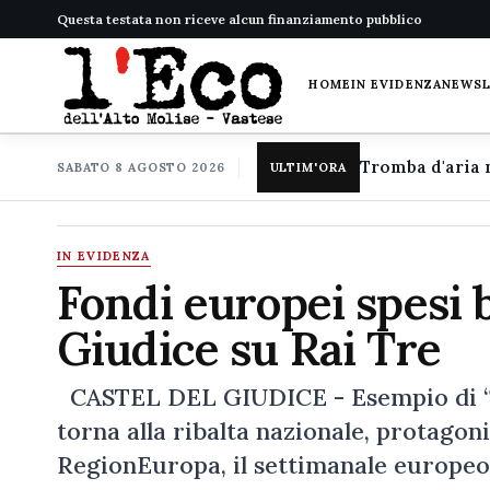
Questa testata non riceve alcun finanziamento pubblico
HOME
IN EVIDENZA
NEWS
SABATO 8 AGOSTO 2026
ULTIM'ORA
IN EVIDENZA
Fondi europei spesi b
Giudice su Rai Tre
CASTEL DEL GIUDICE - Esempio di “sma
torna alla ribalta nazionale, protagon
RegionEuropa, il settimanale europeo 