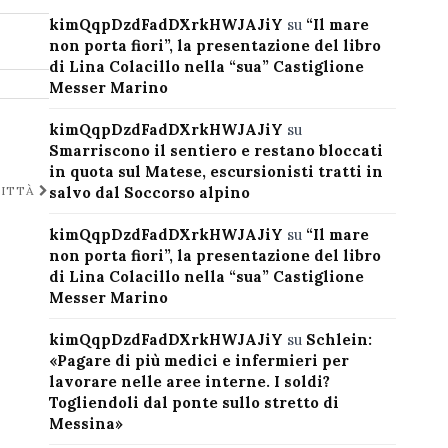
kimQqpDzdFadDXrkHWJAJiY
su
“Il mare
non porta fiori”, la presentazione del libro
di Lina Colacillo nella “sua” Castiglione
Messer Marino
kimQqpDzdFadDXrkHWJAJiY
su
Smarriscono il sentiero e restano bloccati
in quota sul Matese, escursionisti tratti in
salvo dal Soccorso alpino
CITTÀ
kimQqpDzdFadDXrkHWJAJiY
su
“Il mare
non porta fiori”, la presentazione del libro
di Lina Colacillo nella “sua” Castiglione
Messer Marino
kimQqpDzdFadDXrkHWJAJiY
su
Schlein:
«Pagare di più medici e infermieri per
lavorare nelle aree interne. I soldi?
Togliendoli dal ponte sullo stretto di
Messina»