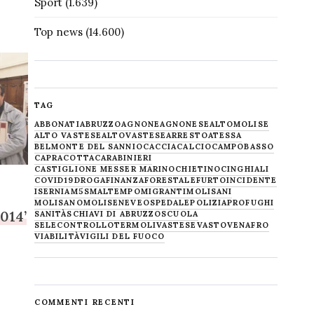
Sport
(1.639)
Top news
(14.600)
TAG
ABBONATI
ABRUZZO
AGNONE
AGNONESE
ALTOMOLISE
ALTO VASTESE
ALTOVASTESE
ARRESTO
ATESSA
BELMONTE DEL SANNIO
CACCIA
CALCIO
CAMPOBASSO
CAPRACOTTA
CARABINIERI
CASTIGLIONE MESSER MARINO
CHIETINO
CINGHIALI
COVID19
DROGA
FINANZA
FORESTALE
FURTO
INCIDENTE
ISERNIA
M5S
MALTEMPO
MIGRANTI
MOLISANI
MOLISANO
MOLISE
NEVE
OSPEDALE
POLIZIA
PROFUGHI
014’
SANITÀ
SCHIAVI DI ABRUZZO
SCUOLA
SELECONTROLLO
TERMOLI
VASTESE
VASTO
VENAFRO
VIABILITÀ
VIGILI DEL FUOCO
COMMENTI RECENTI