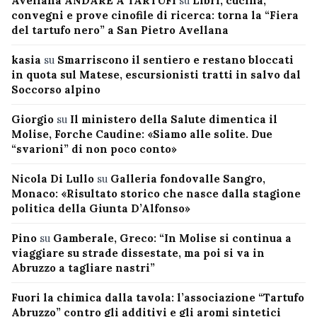
Avellana ANDARE A TARTUFI
su
Libri, cucina,
convegni e prove cinofile di ricerca: torna la “Fiera
del tartufo nero” a San Pietro Avellana
kasia
su
Smarriscono il sentiero e restano bloccati
in quota sul Matese, escursionisti tratti in salvo dal
Soccorso alpino
Giorgio
su
Il ministero della Salute dimentica il
Molise, Forche Caudine: «Siamo alle solite. Due
“svarioni” di non poco conto»
Nicola Di Lullo
su
Galleria fondovalle Sangro,
Monaco: «Risultato storico che nasce dalla stagione
politica della Giunta D’Alfonso»
Pino
su
Gamberale, Greco: “In Molise si continua a
viaggiare su strade dissestate, ma poi si va in
Abruzzo a tagliare nastri”
Fuori la chimica dalla tavola: l’associazione “Tartufo
Abruzzo” contro gli additivi e gli aromi sintetici