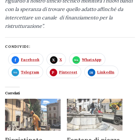
riguardo il nostro ufficio tecnico monitora i nuovi bandi
con la speranza di trovare quello adatto affinché da
intercettare un canale di finanziamento per la
ristrutturazione”.
CONDIVIDI:
Facebook
X
WhatsApp
Telegram
Pinterest
LinkedIn
Correlati
Ripristinato
Fontana di piazza