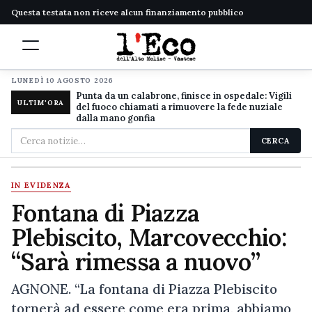
Questa testata non riceve alcun finanziamento pubblico
LUNEDÌ 10 AGOSTO 2026
Punta da un calabrone, finisce in ospedale: Vigili
ULTIM'ORA
del fuoco chiamati a rimuovere la fede nuziale
dalla mano gonfia
Cerca
CERCA
nel
sito
IN EVIDENZA
Fontana di Piazza
Plebiscito, Marcovecchio:
“Sarà rimessa a nuovo”
AGNONE. “La fontana di Piazza Plebiscito
tornerà ad essere come era prima, abbiamo