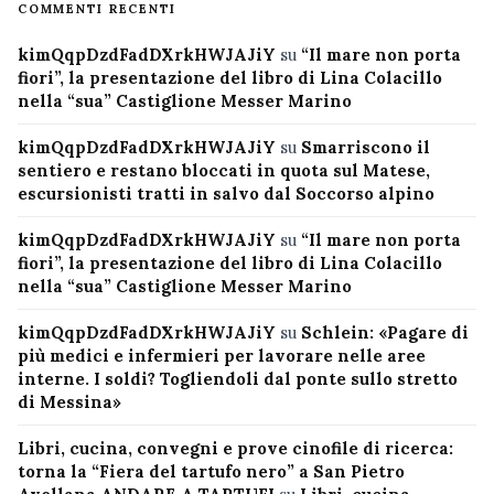
COMMENTI RECENTI
kimQqpDzdFadDXrkHWJAJiY
su
“Il mare non porta
fiori”, la presentazione del libro di Lina Colacillo
nella “sua” Castiglione Messer Marino
kimQqpDzdFadDXrkHWJAJiY
su
Smarriscono il
sentiero e restano bloccati in quota sul Matese,
escursionisti tratti in salvo dal Soccorso alpino
kimQqpDzdFadDXrkHWJAJiY
su
“Il mare non porta
fiori”, la presentazione del libro di Lina Colacillo
nella “sua” Castiglione Messer Marino
kimQqpDzdFadDXrkHWJAJiY
su
Schlein: «Pagare di
più medici e infermieri per lavorare nelle aree
interne. I soldi? Togliendoli dal ponte sullo stretto
di Messina»
Libri, cucina, convegni e prove cinofile di ricerca:
torna la “Fiera del tartufo nero” a San Pietro