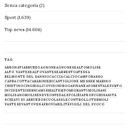
Senza categoria
(2)
Sport
(1.639)
Top news
(14.604)
TAG
ABBONATI
ABRUZZO
AGNONE
AGNONESE
ALTOMOLISE
ALTO VASTESE
ALTOVASTESE
ARRESTO
ATESSA
BELMONTE DEL SANNIO
CACCIA
CALCIO
CAMPOBASSO
CAPRACOTTA
CARABINIERI
CASTIGLIONE MESSER MARINO
CHIETINO
CINGHIALI
COVID19
DROGA
FINANZA
FORESTALE
FURTO
INCIDENTE
ISERNIA
M5S
MALTEMPO
MIGRANTI
MOLISANI
MOLISANO
MOLISE
NEVE
OSPEDALE
POLIZIA
PROFUGHI
SANITÀ
SCHIAVI DI ABRUZZO
SCUOLA
SELECONTROLLO
TERMOLI
VASTESE
VASTO
VENAFRO
VIABILITÀ
VIGILI DEL FUOCO