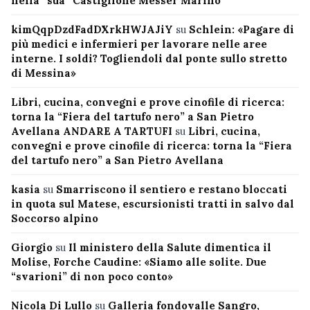
nella “sua” Castiglione Messer Marino
kimQqpDzdFadDXrkHWJAJiY
su
Schlein: «Pagare di
più medici e infermieri per lavorare nelle aree
interne. I soldi? Togliendoli dal ponte sullo stretto
di Messina»
Libri, cucina, convegni e prove cinofile di ricerca:
torna la “Fiera del tartufo nero” a San Pietro
Avellana ANDARE A TARTUFI
su
Libri, cucina,
convegni e prove cinofile di ricerca: torna la “Fiera
del tartufo nero” a San Pietro Avellana
kasia
su
Smarriscono il sentiero e restano bloccati
in quota sul Matese, escursionisti tratti in salvo dal
Soccorso alpino
Giorgio
su
Il ministero della Salute dimentica il
Molise, Forche Caudine: «Siamo alle solite. Due
“svarioni” di non poco conto»
Nicola Di Lullo
su
Galleria fondovalle Sangro,