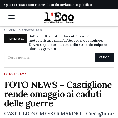
Questa testata non riceve alcun finanziamento pubblico
LUNEDÌ 10 AGOSTO 2026
Sotto effetto di stupefacenti travolge un
ULTIM'ORA
motociclista: prima fugge, poi si costituisce.
Dovrà rispondere di omicidio stradale colposo
pluri-aggravato
Cerca
CERCA
nel
sito
IN EVIDENZA
FOTO NEWS – Castiglione
rende omaggio ai caduti
delle guerre
CASTIGLIONE MESSER MARINO - Castiglione