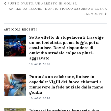
Navigazione
FURTO D’AUTO, UN ARRESTO IN MOLISE
post
APRILE DA RECORD, DOPPIO FIOCCO AZZURRO E ROSA A
BELMONTE
ARTICOLI RECENTI
Sotto effetto di stupefacenti travolge
un motociclista: prima fugge, poi si
costituisce. Dovrà rispondere di
omicidio stradale colposo pluri-
aggravato
10 AGO 2026
Punta da un calabrone, finisce in
ospedale: Vigili del fuoco chiamati a
rimuovere la fede nuziale dalla mano
gonfia
10 AGO 2026
Dispersi in ambiente impervio, due