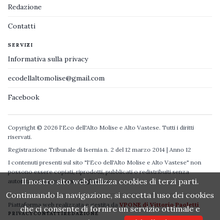
Redazione
Contatti
SERVIZI
Informativa sulla privacy
ecodellaltomolise@gmail.com
Facebook
Copyright © 2026 l'Eco dell'Alto Molise e Alto Vastese. Tutti i diritti
riservati.
Registrazione Tribunale di Isernia n. 2 del 12 marzo 2014 | Anno 12
I contenuti presenti sul sito "l'Eco dell'Alto Molise e Alto Vastese" non
possono essere copiati, riprodotti, pubblicati o redistribuiti senza
Il nostro sito web utilizza cookies di terzi parti.
autorizzazione espressa degli autori.
Continuando la navigazione, si accetta l uso dei cookies
Piattaforma web realizzata e gestita da
VPONE di Vittorio Paoletti
che ci consente di fornire un servizio ottimale e
PRIVACY
CONTATTI
REDAZIONE