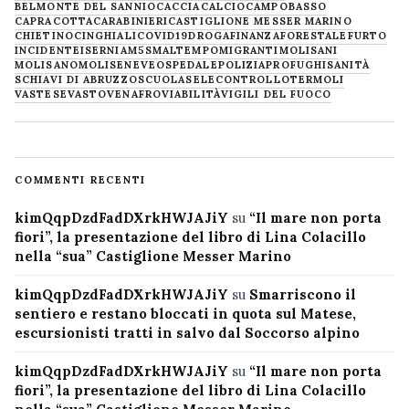
BELMONTE DEL SANNIO
CACCIA
CALCIO
CAMPOBASSO
CAPRACOTTA
CARABINIERI
CASTIGLIONE MESSER MARINO
CHIETINO
CINGHIALI
COVID19
DROGA
FINANZA
FORESTALE
FURTO
INCIDENTE
ISERNIA
M5S
MALTEMPO
MIGRANTI
MOLISANI
MOLISANO
MOLISE
NEVE
OSPEDALE
POLIZIA
PROFUGHI
SANITÀ
SCHIAVI DI ABRUZZO
SCUOLA
SELECONTROLLO
TERMOLI
VASTESE
VASTO
VENAFRO
VIABILITÀ
VIGILI DEL FUOCO
COMMENTI RECENTI
kimQqpDzdFadDXrkHWJAJiY
su
“Il mare non porta
fiori”, la presentazione del libro di Lina Colacillo
nella “sua” Castiglione Messer Marino
kimQqpDzdFadDXrkHWJAJiY
su
Smarriscono il
sentiero e restano bloccati in quota sul Matese,
escursionisti tratti in salvo dal Soccorso alpino
kimQqpDzdFadDXrkHWJAJiY
su
“Il mare non porta
fiori”, la presentazione del libro di Lina Colacillo