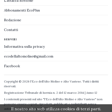
L'attacca Bottone
Abbonamenti EcoPlus
Redazione
Contatti
SERVIZI
Informativa sulla privacy
ecodellaltomolise@gmail.com
Facebook
Copyright © 2026 l'Eco dell'Alto Molise e Alto Vastese. Tutti i diritti
riservati.
Registrazione Tribunale di Isernia n. 2 del 12 marzo 2014 | Anno 12
I contenuti presenti sul sito "l'Eco dell'Alto Molise e Alto Vastese" non
possono essere copiati, riprodotti, pubblicati o redistribuiti senza
Il nostro sito web utilizza cookies di terzi parti.
autorizzazione espressa degli autori.