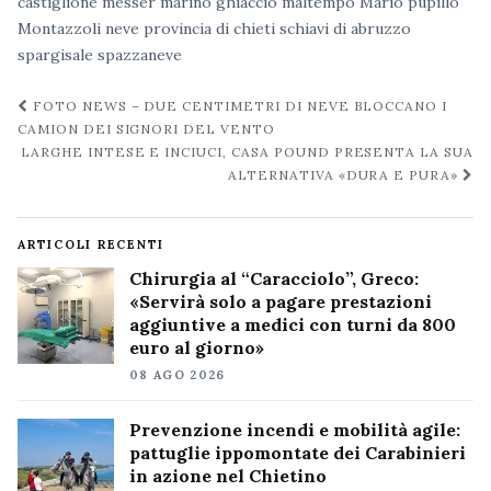
castiglione messer marino
ghiaccio
maltempo
Mario pupillo
Montazzoli
neve
provincia di chieti
schiavi di abruzzo
spargisale
spazzaneve
Navigazione
FOTO NEWS – DUE CENTIMETRI DI NEVE BLOCCANO I
post
CAMION DEI SIGNORI DEL VENTO
LARGHE INTESE E INCIUCI, CASA POUND PRESENTA LA SUA
ALTERNATIVA «DURA E PURA»
ARTICOLI RECENTI
Chirurgia al “Caracciolo”, Greco:
«Servirà solo a pagare prestazioni
aggiuntive a medici con turni da 800
euro al giorno»
08 AGO 2026
Prevenzione incendi e mobilità agile:
pattuglie ippomontate dei Carabinieri
in azione nel Chietino