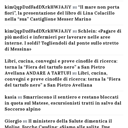
kimQqpDzdFadDXrkHWJAJiY
su
“Il mare non porta
fiori”, la presentazione del libro di Lina Colacillo
nella “sua” Castiglione Messer Marino
kimQqpDzdFadDXrkHWJAJiY
su
Schlein: «Pagare di
più medici e infermieri per lavorare nelle aree
interne. I soldi? Togliendoli dal ponte sullo stretto
di Messina»
Libri, cucina, convegni e prove cinofile di ricerca:
torna la “Fiera del tartufo nero” a San Pietro
Avellana ANDARE A TARTUFI
su
Libri, cucina,
convegni e prove cinofile di ricerca: torna la “Fiera
del tartufo nero” a San Pietro Avellana
kasia
su
Smarriscono il sentiero e restano bloccati
in quota sul Matese, escursionisti tratti in salvo dal
Soccorso alpino
Giorgio
su
Il ministero della Salute dimentica il
Molise, Forche Caudine: «Siamo alle solite. Due