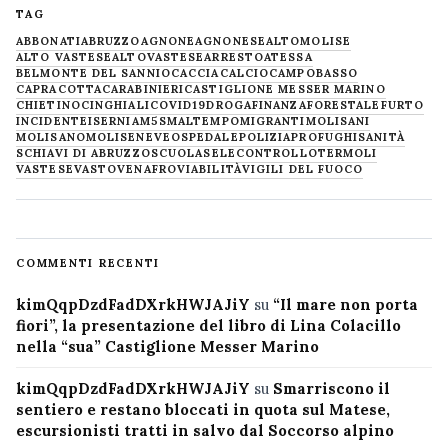
TAG
ABBONATI
ABRUZZO
AGNONE
AGNONESE
ALTOMOLISE
ALTO VASTESE
ALTOVASTESE
ARRESTO
ATESSA
BELMONTE DEL SANNIO
CACCIA
CALCIO
CAMPOBASSO
CAPRACOTTA
CARABINIERI
CASTIGLIONE MESSER MARINO
CHIETINO
CINGHIALI
COVID19
DROGA
FINANZA
FORESTALE
FURTO
INCIDENTE
ISERNIA
M5S
MALTEMPO
MIGRANTI
MOLISANI
MOLISANO
MOLISE
NEVE
OSPEDALE
POLIZIA
PROFUGHI
SANITÀ
SCHIAVI DI ABRUZZO
SCUOLA
SELECONTROLLO
TERMOLI
VASTESE
VASTO
VENAFRO
VIABILITÀ
VIGILI DEL FUOCO
COMMENTI RECENTI
kimQqpDzdFadDXrkHWJAJiY
su
“Il mare non porta
fiori”, la presentazione del libro di Lina Colacillo
nella “sua” Castiglione Messer Marino
kimQqpDzdFadDXrkHWJAJiY
su
Smarriscono il
sentiero e restano bloccati in quota sul Matese,
escursionisti tratti in salvo dal Soccorso alpino