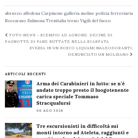
abruzzo
alfedena
Carpinone
galleria
molise
polizia ferroviaria
Roccaraso
Sulmona
Trenitalia
treno
Vigili del fuoco
Navigazione
FOTO NEWS – SCEMPIO AD AGNONE: DECINE DI
post
PAGNOTTE DI PANE BUTTATE NELLA SCARPATA
SVERSA IN UN BOSCO LIQUAMI MALEODORANTI,
DENUNCIATO UN MOLISANO
ARTICOLI RECENTI
Arma dei Carabinieri in lutto: se n’è
andato troppo presto il luogotenente
carica speciale Tommaso
Stracqualursi
06 AGO 2026
Tre escursionisti in difficoltà sui
monti intorno ad Ateleta, raggiunti e