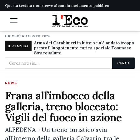
Questa testata non riceve alcun finanziamento pubblico
GIOVEDÌ 6 AGOSTO 2026
Arma dei Carabinieri in lutto: se n'è andato troppo
ULTIM'ORA
presto il luogotenente carica speciale Tommaso
Stracqualursi
Cerca
CERCA
nel
sito
NEWS
Frana all’imbocco della
galleria, treno bloccato:
Vigili del fuoco in azione
ALFEDENA - Un treno turistico svia
all’interno della galleria Calvario, tra le