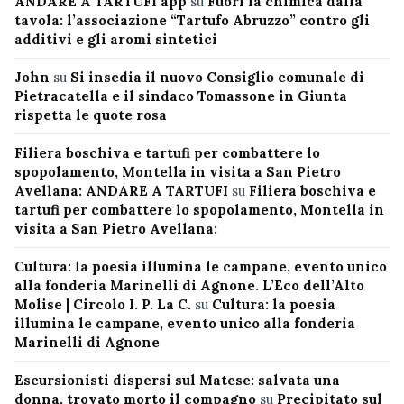
ANDARE A TARTUFI app
su
Fuori la chimica dalla
tavola: l’associazione “Tartufo Abruzzo” contro gli
additivi e gli aromi sintetici
John
su
Si insedia il nuovo Consiglio comunale di
Pietracatella e il sindaco Tomassone in Giunta
rispetta le quote rosa
Filiera boschiva e tartufi per combattere lo
spopolamento, Montella in visita a San Pietro
Avellana: ANDARE A TARTUFI
su
Filiera boschiva e
tartufi per combattere lo spopolamento, Montella in
visita a San Pietro Avellana:
Cultura: la poesia illumina le campane, evento unico
alla fonderia Marinelli di Agnone. L’Eco dell’Alto
Molise | Circolo I. P. La C.
su
Cultura: la poesia
illumina le campane, evento unico alla fonderia
Marinelli di Agnone
Escursionisti dispersi sul Matese: salvata una
donna, trovato morto il compagno
su
Precipitato sul