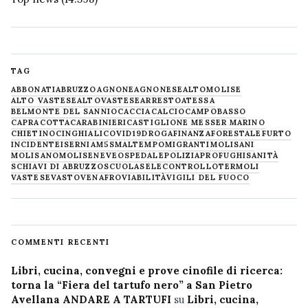
TAG
ABBONATI
ABRUZZO
AGNONE
AGNONESE
ALTOMOLISE
ALTO VASTESE
ALTOVASTESE
ARRESTO
ATESSA
BELMONTE DEL SANNIO
CACCIA
CALCIO
CAMPOBASSO
CAPRACOTTA
CARABINIERI
CASTIGLIONE MESSER MARINO
CHIETINO
CINGHIALI
COVID19
DROGA
FINANZA
FORESTALE
FURTO
INCIDENTE
ISERNIA
M5S
MALTEMPO
MIGRANTI
MOLISANI
MOLISANO
MOLISE
NEVE
OSPEDALE
POLIZIA
PROFUGHI
SANITÀ
SCHIAVI DI ABRUZZO
SCUOLA
SELECONTROLLO
TERMOLI
VASTESE
VASTO
VENAFRO
VIABILITÀ
VIGILI DEL FUOCO
COMMENTI RECENTI
Libri, cucina, convegni e prove cinofile di ricerca:
torna la “Fiera del tartufo nero” a San Pietro
Avellana ANDARE A TARTUFI
su
Libri, cucina,