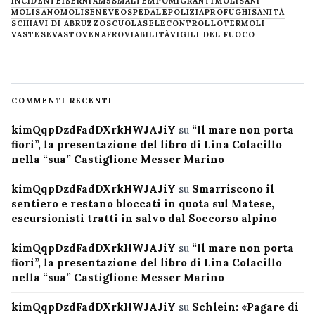
INCIDENTE
ISERNIA
M5S
MALTEMPO
MIGRANTI
MOLISANI
MOLISANO
MOLISE
NEVE
OSPEDALE
POLIZIA
PROFUGHI
SANITÀ
SCHIAVI DI ABRUZZO
SCUOLA
SELECONTROLLO
TERMOLI
VASTESE
VASTO
VENAFRO
VIABILITÀ
VIGILI DEL FUOCO
COMMENTI RECENTI
kimQqpDzdFadDXrkHWJAJiY
su
“Il mare non porta
fiori”, la presentazione del libro di Lina Colacillo
nella “sua” Castiglione Messer Marino
kimQqpDzdFadDXrkHWJAJiY
su
Smarriscono il
sentiero e restano bloccati in quota sul Matese,
escursionisti tratti in salvo dal Soccorso alpino
kimQqpDzdFadDXrkHWJAJiY
su
“Il mare non porta
fiori”, la presentazione del libro di Lina Colacillo
nella “sua” Castiglione Messer Marino
kimQqpDzdFadDXrkHWJAJiY
su
Schlein: «Pagare di