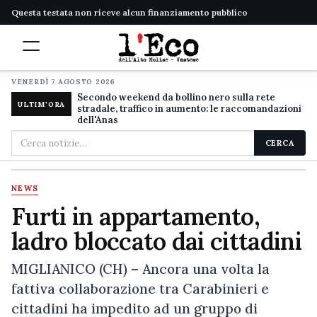
Questa testata non riceve alcun finanziamento pubblico
VENERDÌ 7 AGOSTO 2026
Secondo weekend da bollino nero sulla rete
ULTIM'ORA
stradale, traffico in aumento: le raccomandazioni
dell'Anas
Cerca
CERCA
nel
sito
NEWS
Furti in appartamento,
ladro bloccato dai cittadini
MIGLIANICO (CH) – Ancora una volta la
fattiva collaborazione tra Carabinieri e
cittadini ha impedito ad un gruppo di