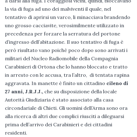
a darsi alla fuga. I coraggiosi vicini, quindi, bloccavano
la via di fuga ad uno dei malviventi il quale, nel
tentativo di aprirsi un varco, li minacciava brandendo
uno grosso cacciavite, verosimilmente utilizzato in
precedenza per forzare la serratura del portone
d’ingresso dell’abitazione. Il suo tentativo di fuga è
però risultato vano poiché poco dopo sono arrivati i
militari del Nucleo Radiomobile della Compagnia
Carabinieri di Ortona che lo hanno bloccato e tratto
in arresto con le accusa, tra l’altro, di tentata rapina
aggravata. In manette è finito un cittadino
cileno di
27 anni, J.R.J.J.,
che su disposizione della locale
Autorità Giudiziaria è stato associato alla casa
circondariale di Chieti. Gli uomini dell’Arma sono ora
alla ricerca di altri due complici riusciti a dileguarsi
prima dell’arrivo dei Carabinieri e dei cittadini
residenti.