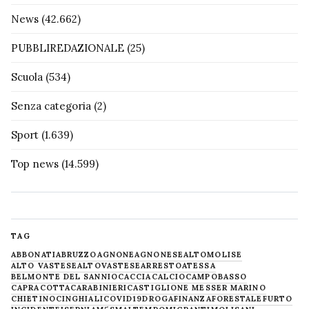
News
(42.662)
PUBBLIREDAZIONALE
(25)
Scuola
(534)
Senza categoria
(2)
Sport
(1.639)
Top news
(14.599)
TAG
ABBONATI
ABRUZZO
AGNONE
AGNONESE
ALTOMOLISE
ALTO VASTESE
ALTOVASTESE
ARRESTO
ATESSA
BELMONTE DEL SANNIO
CACCIA
CALCIO
CAMPOBASSO
CAPRACOTTA
CARABINIERI
CASTIGLIONE MESSER MARINO
CHIETINO
CINGHIALI
COVID19
DROGA
FINANZA
FORESTALE
FURTO