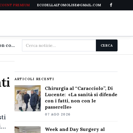
CCOUNT PREMIUM
ECODELLALTOMOLISE@GMAIL.COM
Cerca
Chirurgia al "Caracciolo", Di Lucente: «La sanità si difende con i fatti, non con le passerelle»
CERCA
nel
sito
ti
ARTICOLI RECENTI
Chirurgia al “Caracciolo”, Di
Lucente: «La sanità si difende
con i fatti, non con le
passerelle»
07 AGO 2026
ti
i…
Week and Day Surgery al