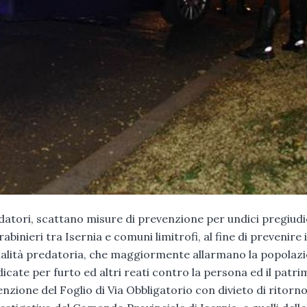
redatori, scattano misure di prevenzione per undici pregiudi
abinieri tra Isernia e comuni limitrofi, al fine di prevenire i
minalità predatoria, che maggiormente allarmano la popolaz
dicate per furto ed altri reati contro la persona ed il patri
nzione del Foglio di Via Obbligatorio con divieto di ritorno