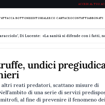
ACCEDI AL TUO A
L'ATTACCA BOTTONE
EDITORIALE
ECO CARTACEO
CONTATTI
ABBONATI
truffe, undici pregiudica
nieri
 altri reati predatori, scattano misure di
ell’ambito di una serie di servizi predispos
imitrofi, al fine di prevenire il fenomeno de