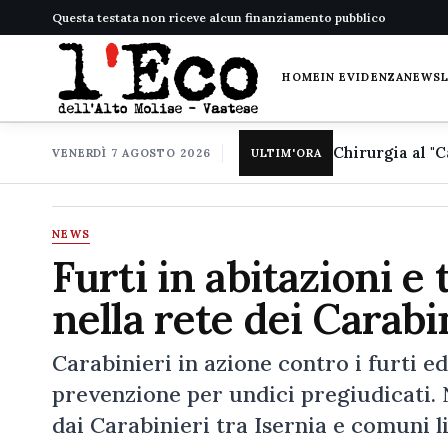
Questa testata non riceve alcun finanziamento pubblico
HOME
IN EVIDENZA
NEWS
VENERDÌ 7 AGOSTO 2026
ULTIM'ORA
NEWS
Furti in abitazioni e 
nella rete dei Carabi
Carabinieri in azione contro i furti ed
prevenzione per undici pregiudicati. N
dai Carabinieri tra Isernia e comuni l