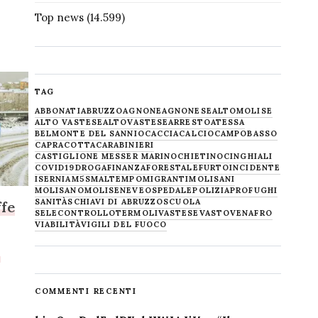
Top news
(14.599)
TAG
ABBONATI
ABRUZZO
AGNONE
AGNONESE
ALTOMOLISE
ALTO VASTESE
ALTOVASTESE
ARRESTO
ATESSA
BELMONTE DEL SANNIO
CACCIA
CALCIO
CAMPOBASSO
CAPRACOTTA
CARABINIERI
CASTIGLIONE MESSER MARINO
CHIETINO
CINGHIALI
COVID19
DROGA
FINANZA
FORESTALE
FURTO
INCIDENTE
ISERNIA
M5S
MALTEMPO
MIGRANTI
MOLISANI
MOLISANO
MOLISE
NEVE
OSPEDALE
POLIZIA
PROFUGHI
SANITÀ
SCHIAVI DI ABRUZZO
SCUOLA
ffe
SELECONTROLLO
TERMOLI
VASTESE
VASTO
VENAFRO
a
VIABILITÀ
VIGILI DEL FUOCO
o
COMMENTI RECENTI