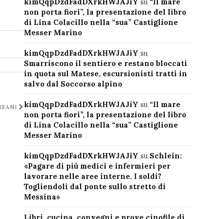
kimQqpDzdFadDXrkHWJAJiY
su
“Il mare
non porta fiori”, la presentazione del libro
di Lina Colacillo nella “sua” Castiglione
Messer Marino
kimQqpDzdFadDXrkHWJAJiY
su
Smarriscono il sentiero e restano bloccati
in quota sul Matese, escursionisti tratti in
salvo dal Soccorso alpino
kimQqpDzdFadDXrkHWJAJiY
su
“Il mare
ISANI
non porta fiori”, la presentazione del libro
di Lina Colacillo nella “sua” Castiglione
Messer Marino
kimQqpDzdFadDXrkHWJAJiY
su
Schlein:
«Pagare di più medici e infermieri per
lavorare nelle aree interne. I soldi?
Togliendoli dal ponte sullo stretto di
Messina»
Libri, cucina, convegni e prove cinofile di