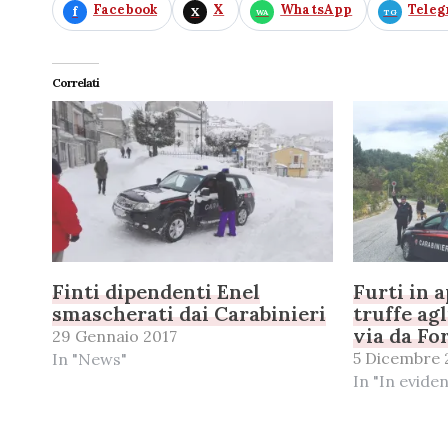
Facebook
X
WhatsApp
Tele
Correlati
Finti dipendenti Enel
Furti in 
smascherati dai Carabinieri
truffe agl
via da Fo
29 Gennaio 2017
5 Dicembre 
In "News"
In "In evide