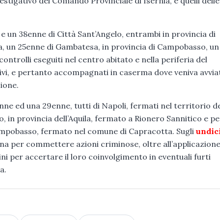
vestigativo del Comando Provinciale di Isernia, e quelli delle
 e un 38enne di Città Sant’Angelo, entrambi in provincia di
ta, un 25enne di Gambatesa, in provincia di Campobasso, un
ontrolli eseguiti nel centro abitato e nella periferia del
ivi, e pertanto accompagnati in caserma dove veniva avviat
ione.
 ed una 29enne, tutti di Napoli, fermati nel territorio d
, in provincia dell’Aquila, fermato a Rionero Sannitico e p
Campobasso, fermato nel comune di Capracotta. Sugli
undic
na per commettere azioni criminose, oltre all’applicazione
ni per accertare il loro coinvolgimento in eventuali furti
a.