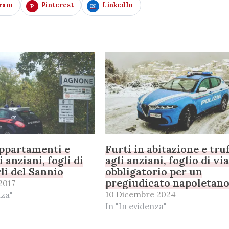
gram
Pinterest
LinkedIn
appartamenti e
Furti in abitazione e tru
i anziani, fogli di
agli anziani, foglio di vi
rlì del Sannio
obbligatorio per un
pregiudicato napoletan
2017
10 Dicembre 2024
nza"
In "In evidenza"