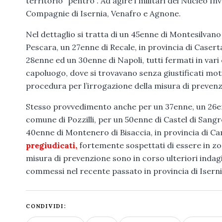
territorio “pentro”. Ad agire i militari del Nucleo In
Compagnie di Isernia, Venafro e Agnone.
Nel dettaglio si tratta di un 45enne di Montesilvano
Pescara, un 27enne di Recale, in provincia di Caser
28enne ed un 30enne di Napoli, tutti fermati in vari c
capoluogo, dove si trovavano senza giustificati mot
procedura per l’irrogazione della misura di prevenz
Stesso provvedimento anche per un 37enne, un 26enne
comune di Pozzilli, per un 50enne di Castel di Sangro
40enne di Montenero di Bisaccia, in provincia di 
pregiudicati,
fortemente sospettati di essere in zo
misura di prevenzione sono in corso ulteriori indagi
commessi nel recente passato in provincia di Iserni
CONDIVIDI: