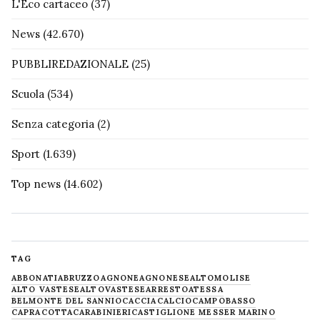
L'Eco cartaceo
(37)
News
(42.670)
PUBBLIREDAZIONALE
(25)
Scuola
(534)
Senza categoria
(2)
Sport
(1.639)
Top news
(14.602)
TAG
ABBONATI
ABRUZZO
AGNONE
AGNONESE
ALTOMOLISE
ALTO VASTESE
ALTOVASTESE
ARRESTO
ATESSA
BELMONTE DEL SANNIO
CACCIA
CALCIO
CAMPOBASSO
CAPRACOTTA
CARABINIERI
CASTIGLIONE MESSER MARINO