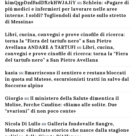
kimQqpDzdFadDXrkHWJAJiY
su
Schlein: «Pagare di
più medici e infermieri per lavorare nelle aree
interne. I soldi? Togliendoli dal ponte sullo stretto
di Messina»
Libri, cucina, convegni e prove cinofile di ricerca:
torna la “Fiera del tartufo nero” a San Pietro
Avellana ANDARE A TARTUFI
su
Libri, cucina,
convegni e prove cinofile di ricerca: torna la “Fiera
del tartufo nero” a San Pietro Avellana
kasia
su
Smarriscono il sentiero e restano bloccati
in quota sul Matese, escursionisti tratti in salvo dal
Soccorso alpino
Giorgio
su
Il ministero della Salute dimentica il
Molise, Forche Caudine: «Siamo alle solite. Due
“svarioni” di non poco conto»
Nicola Di Lullo
su
Galleria fondovalle Sangro,
Monaco: «Risultato storico che nasce dalla stagione