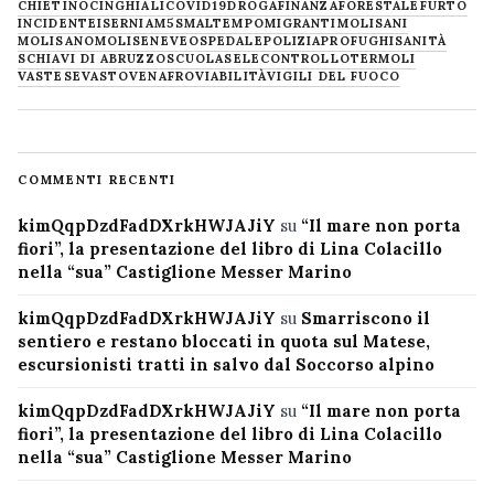
CHIETINO
CINGHIALI
COVID19
DROGA
FINANZA
FORESTALE
FURTO
INCIDENTE
ISERNIA
M5S
MALTEMPO
MIGRANTI
MOLISANI
MOLISANO
MOLISE
NEVE
OSPEDALE
POLIZIA
PROFUGHI
SANITÀ
SCHIAVI DI ABRUZZO
SCUOLA
SELECONTROLLO
TERMOLI
VASTESE
VASTO
VENAFRO
VIABILITÀ
VIGILI DEL FUOCO
COMMENTI RECENTI
kimQqpDzdFadDXrkHWJAJiY
su
“Il mare non porta
fiori”, la presentazione del libro di Lina Colacillo
nella “sua” Castiglione Messer Marino
kimQqpDzdFadDXrkHWJAJiY
su
Smarriscono il
sentiero e restano bloccati in quota sul Matese,
escursionisti tratti in salvo dal Soccorso alpino
kimQqpDzdFadDXrkHWJAJiY
su
“Il mare non porta
fiori”, la presentazione del libro di Lina Colacillo
nella “sua” Castiglione Messer Marino